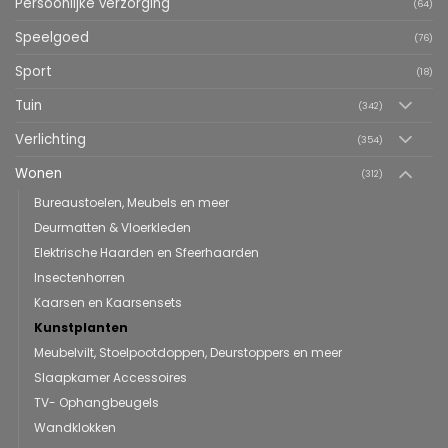
Persoonlijke verzorging
(64)
Speelgoed
(76)
Sport
(18)
Tuin
(342)
Verlichting
(354)
Wonen
(312)
Bureaustoelen, Meubels en meer
Deurmatten & Vloerkleden
Elektrische Haarden en Sfeerhaarden
Insectenhorren
Kaarsen en Kaarsensets
Kunstplanten
Meubelvilt, Stoelpootdoppen, Deurstoppers en meer
Slaapkamer Accessoires
TV- Ophangbeugels
Wandklokken