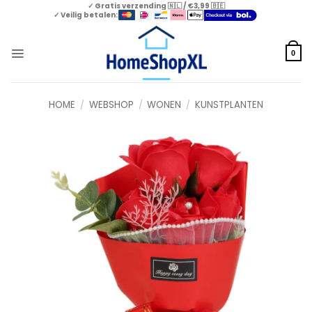
Skip
✓ Gratis verzending 🇳🇱 / €3,99 🇧🇪
✓ Veilig betalen:
to
content
0
HOME
/
WEBSHOP
/
WONEN
/
KUNSTPLANTEN