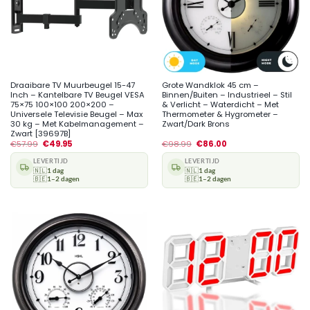
Draaibare TV Muurbeugel 15-47
Grote Wandklok 45 cm –
Inch – Kantelbare TV Beugel VESA
Binnen/Buiten – Industrieel – Stil
75×75 100×100 200×200 –
& Verlicht – Waterdicht – Met
Universele Televisie Beugel – Max
Thermometer & Hygrometer –
30 kg – Met Kabelmanagement –
Zwart/Dark Brons
Zwart [39697B]
€
57.99
€
49.95
€
98.99
€
86.00
LEVERTIJD
LEVERTIJD
🇳🇱
1 dag
🇳🇱
1 dag
🇧🇪
1–2 dagen
🇧🇪
1–2 dagen