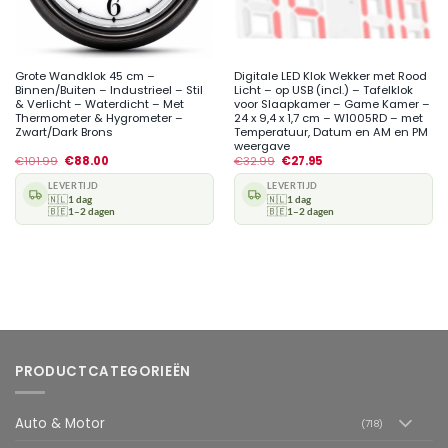
Grote Wandklok 45 cm –
Digitale LED Klok Wekker met Rood
Binnen/Buiten – Industrieel – Stil
Licht – op USB (incl.) – Tafelklok
& Verlicht – Waterdicht – Met
voor Slaapkamer – Game Kamer –
Thermometer & Hygrometer –
24 x 9,4 x 1,7 cm – W1005RD – met
Zwart/Dark Brons
Temperatuur, Datum en AM en PM
weergave
€
101.99
€
88.00
€
32.99
€
27.95
LEVERTIJD
LEVERTIJD
🇳🇱
1 dag
🇳🇱
1 dag
🇧🇪
1–2 dagen
🇧🇪
1–2 dagen
PRODUCTCATEGORIEËN
Auto & Motor
(718)