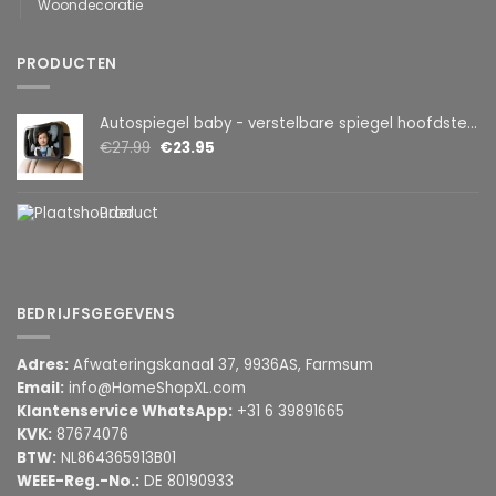
Woondecoratie
PRODUCTEN
Autospiegel baby - verstelbare spiegel hoofdsteun achterbank - veiligheidsspiegel - baby en kids - 19 x 30cm - 360 graden draaibaar - zwart
€
27.99
€
23.95
Product
BEDRIJFSGEGEVENS
Adres:
Afwateringskanaal 37, 9936AS, Farmsum
Email:
info@HomeShopXL.com
Klantenservice WhatsApp:
+31 6 39891665
KVK:
87674076
BTW:
NL864365913B01
WEEE-Reg.-No.:
DE 80190933