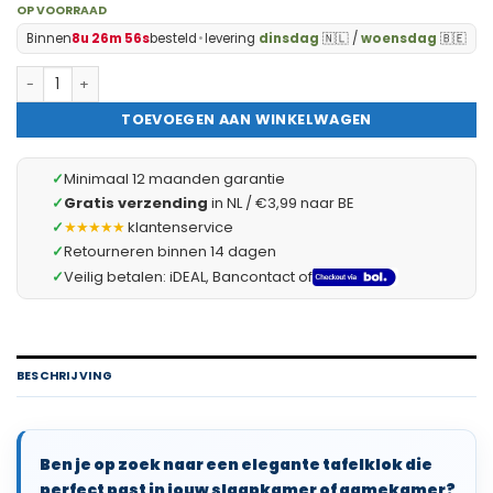
OP VOORRAAD
Binnen
8u 26m 55s
besteld
•
levering
dinsdag
🇳🇱 /
woensdag
🇧🇪
Digitale LED Klok Wekker met Blauw Licht - op USB (incl.) - Ta
TOEVOEGEN AAN WINKELWAGEN
✓
Minimaal 12 maanden garantie
✓
Gratis verzending
in NL / €3,99 naar BE
✓
★★★★★
klantenservice
✓
Retourneren binnen 14 dagen
✓
Veilig betalen: iDEAL, Bancontact of
BESCHRIJVING
Ben je op zoek naar een elegante tafelklok die
perfect past in jouw slaapkamer of gamekamer?