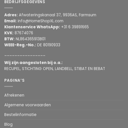
BEDRIJFSGEGEVENS
Adres:
Afwateringskanaal 37, 9936AS, Farmsum
Email:
info@HomeShopXL.com
Klantenservice WhatsApp:
+31 6 39891665
KVK:
87674076
BTW:
NL864365913B01
WEEE-Reg.-No.:
DE 80190933
________________
Wij zijn aangesloten bij o.a.:
RECUPEL, STICHTING OPEN, LANDBELL, STIBAT EN BEBAT
PAGINA’S
Afrekenen
Algemene voorwaarden
Bestelinformatie
Blog