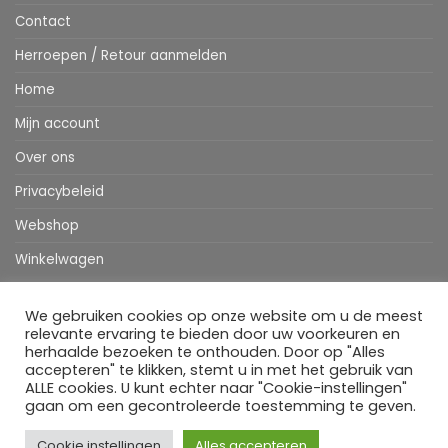
Contact
Herroepen / Retour aanmelden
Home
Mijn account
Over ons
Privacybeleid
Webshop
Winkelwagen
We gebruiken cookies op onze website om u de meest
Stripe
MasterCard
IDeal
Bancontact
Klarna
Apple
Visa
relevante ervaring te bieden door uw voorkeuren en
Pay
herhaalde bezoeken te onthouden. Door op "Alles
accepteren" te klikken, stemt u in met het gebruik van
HOME
WEBSHOP
MIJN ACCOUNT
BESTELINFORMATIE
OVER ONS
BLOG
CONTACT
ALLE cookies. U kunt echter naar "Cookie-instellingen"
gaan om een gecontroleerde toestemming te geven.
Copyright 2026 ©
Flatsome Theme
Cookie instellingen
Alles accepteren