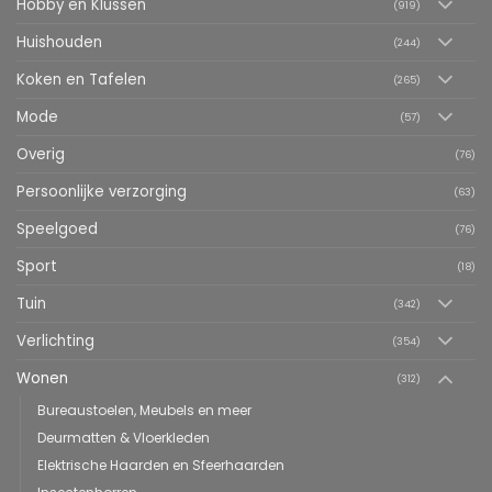
Hobby en Klussen
(919)
Huishouden
(244)
Koken en Tafelen
(265)
Mode
(57)
Overig
(76)
Persoonlijke verzorging
(63)
Speelgoed
(76)
Sport
(18)
Tuin
(342)
Verlichting
(354)
Wonen
(312)
Bureaustoelen, Meubels en meer
Deurmatten & Vloerkleden
Elektrische Haarden en Sfeerhaarden