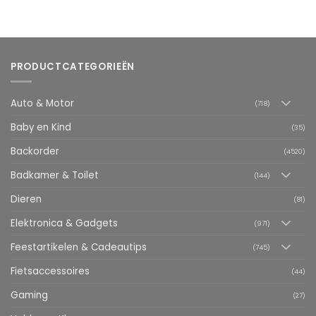
PRODUCTCATEGORIEËN
Auto & Motor
(718)
Baby en Kind
(35)
Backorder
(4520)
Badkamer & Toilet
(144)
Dieren
(81)
Elektronica & Gadgets
(971)
Feestartikelen & Cadeautips
(745)
Fietsaccessoires
(44)
Gaming
(27)