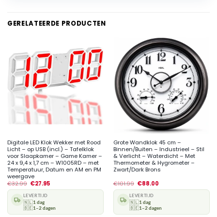
GERELATEERDE PRODUCTEN
Digitale LED Klok Wekker met Rood
Grote Wandklok 45 cm –
Licht – op USB (incl.) – Tafelklok
Binnen/Buiten – Industrieel – Stil
voor Slaapkamer – Game Kamer –
& Verlicht – Waterdicht – Met
24 x 9,4 x 1,7 cm – W1005RD – met
Thermometer & Hygrometer –
Temperatuur, Datum en AM en PM
Zwart/Dark Brons
weergave
€
32.99
€
27.95
€
101.99
€
88.00
LEVERTIJD
LEVERTIJD
🇳🇱
1 dag
🇳🇱
1 dag
🇧🇪
1–2 dagen
🇧🇪
1–2 dagen