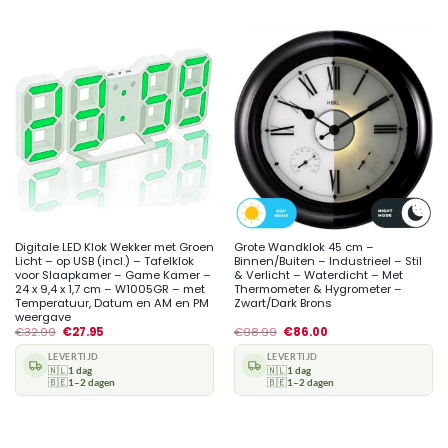
Digitale LED Klok Wekker met Groen
Grote Wandklok 45 cm –
Licht – op USB (incl.) – Tafelklok
Binnen/Buiten – Industrieel – Stil
voor Slaapkamer – Game Kamer –
& Verlicht – Waterdicht – Met
24 x 9,4 x 1,7 cm – W1005GR – met
Thermometer & Hygrometer –
Temperatuur, Datum en AM en PM
Zwart/Dark Brons
weergave
€
32.99
€
27.95
€
98.99
€
86.00
LEVERTIJD
LEVERTIJD
🇳🇱
1 dag
🇳🇱
1 dag
🇧🇪
1–2 dagen
🇧🇪
1–2 dagen