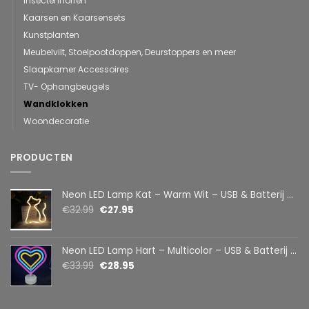
Insectenhorren
Kaarsen en Kaarsensets
Kunstplanten
Meubelvilt, Stoelpootdoppen, Deurstoppers en meer
Slaapkamer Accessoires
TV- Ophangbeugels
Wandklokken
Woondecoratie
PRODUCTEN
Neon LED Lamp Kat – Warm Wit – USB & Batterij – Decoratieve Tafellamp voor Kinderkamer – 28,5 x 24,5 cm
€
32.99
€
27.95
Neon LED Lamp Hart – Multicolor – USB & Batterij – Hartvormige Sfeerlamp – Kinderkamer & Slaapkamer – 25,2 x 23 cm
€
33.99
€
28.95