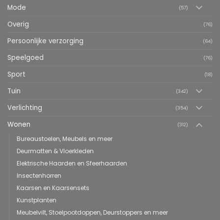
Mode
(57)
Overig
(76)
Persoonlijke verzorging
(64)
Speelgoed
(76)
Sport
(18)
Tuin
(342)
Verlichting
(354)
Wonen
(312)
Bureaustoelen, Meubels en meer
Deurmatten & Vloerkleden
Elektrische Haarden en Sfeerhaarden
Insectenhorren
Kaarsen en Kaarsensets
Kunstplanten
Meubelvilt, Stoelpootdoppen, Deurstoppers en meer