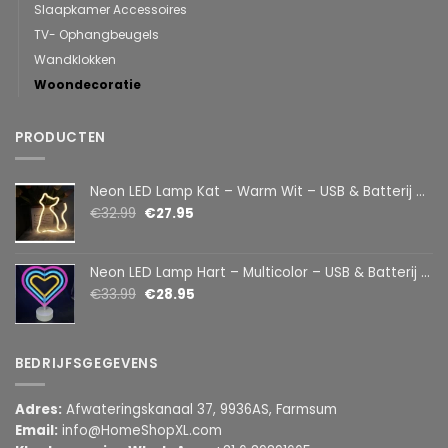
Slaapkamer Accessoires
TV- Ophangbeugels
Wandklokken
Woondecoratie
PRODUCTEN
Neon LED Lamp Kat – Warm Wit – USB & Batterij – Decoratieve Tafellamp voor Kinderkamer – 28,5 x 24,5 cm
€
32.99
€
27.95
Neon LED Lamp Hart – Multicolor – USB & Batterij – Hartvormige Sfeerlamp – Kinderkamer & Slaapkamer – 25,2 x 23 cm
€
33.99
€
28.95
BEDRIJFSGEGEVENS
Adres:
Afwateringskanaal 37, 9936AS, Farmsum
Email:
info@HomeShopXL.com