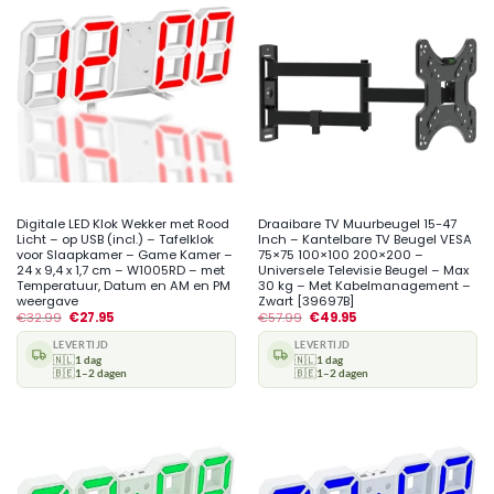
Digitale LED Klok Wekker met Rood
Draaibare TV Muurbeugel 15-47
Licht – op USB (incl.) – Tafelklok
Inch – Kantelbare TV Beugel VESA
voor Slaapkamer – Game Kamer –
75×75 100×100 200×200 –
24 x 9,4 x 1,7 cm – W1005RD – met
Universele Televisie Beugel – Max
Temperatuur, Datum en AM en PM
30 kg – Met Kabelmanagement –
weergave
Zwart [39697B]
€
32.99
€
27.95
€
57.99
€
49.95
LEVERTIJD
LEVERTIJD
🇳🇱
1 dag
🇳🇱
1 dag
🇧🇪
1–2 dagen
🇧🇪
1–2 dagen