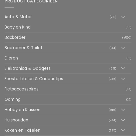
PRODUCTCATEGORIEËN
Auto & Motor
(718)
Baby en Kind
(35)
Backorder
(4520)
Badkamer & Toilet
(144)
Dieren
(81)
Elektronica & Gadgets
(971)
Feestartikelen & Cadeautips
(745)
Fietsaccessoires
(44)
Gaming
(27)
Hobby en Klussen
(919)
Huishouden
(244)
Koken en Tafelen
(265)