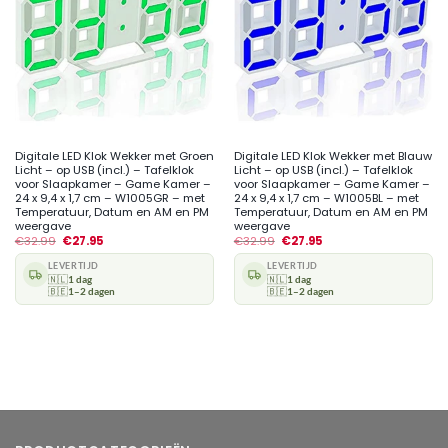
Digitale LED Klok Wekker met Groen
Digitale LED Klok Wekker met Blauw
Licht – op USB (incl.) – Tafelklok
Licht – op USB (incl.) – Tafelklok
voor Slaapkamer – Game Kamer –
voor Slaapkamer – Game Kamer –
24 x 9,4 x 1,7 cm – W1005GR – met
24 x 9,4 x 1,7 cm – W1005BL – met
Temperatuur, Datum en AM en PM
Temperatuur, Datum en AM en PM
weergave
weergave
€
32.99
€
27.95
€
32.99
€
27.95
LEVERTIJD
LEVERTIJD
🇳🇱
1 dag
🇳🇱
1 dag
🇧🇪
1–2 dagen
🇧🇪
1–2 dagen