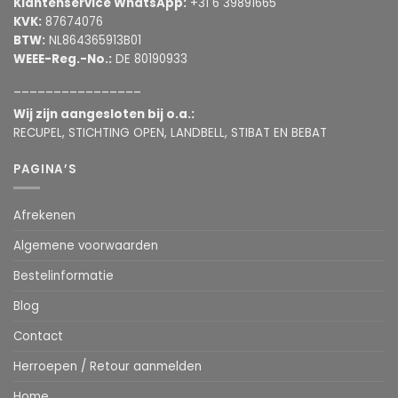
Klantenservice WhatsApp:
+31 6 39891665
KVK:
87674076
BTW:
NL864365913B01
WEEE-Reg.-No.:
DE 80190933
________________
Wij zijn aangesloten bij o.a.:
RECUPEL, STICHTING OPEN, LANDBELL, STIBAT EN BEBAT
PAGINA’S
Afrekenen
Algemene voorwaarden
Bestelinformatie
Blog
Contact
Herroepen / Retour aanmelden
Home