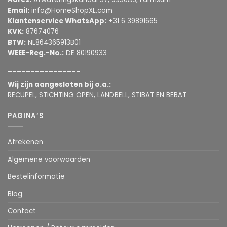
Email:
info@HomeShopXL.com
Klantenservice WhatsApp:
+31 6 39891665
KVK:
87674076
BTW:
NL864365913B01
WEEE-Reg.-No.:
DE 80190933
________________
Wij zijn aangesloten bij o.a.:
RECUPEL, STICHTING OPEN, LANDBELL, STIBAT EN BEBAT
PAGINA’S
Afrekenen
Algemene voorwaarden
Bestelinformatie
Blog
Contact