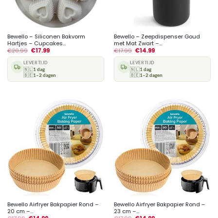
Bewello – Siliconen Bakvorm
Bewello – Zeepdispenser Goud
Hartjes – Cupcakes...
met Mat Zwart –...
€
20.99
€
17.99
€
17.99
€
14.99
LEVERTIJD
LEVERTIJD
🇳🇱
1 dag
🇳🇱
1 dag
🇧🇪
1–2 dagen
🇧🇪
1–2 dagen
Bewello Airfryer Bakpapier Rond –
Bewello Airfryer Bakpapier Rond –
20 cm –...
23 cm –...