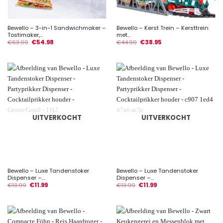
Bewello – 3-in-1 Sandwichmaker –
Bewello – Kerst Trein – Kersttrein
Tostimaker,...
met...
€
63.99
€
54.98
€
44.99
€
38.95
UITVERKOCHT
UITVERKOCHT
Bewello – Luxe Tandenstoker
Bewello – Luxe Tandenstoker
Dispenser –...
Dispenser –...
€
13.99
€
11.99
€
13.99
€
11.99