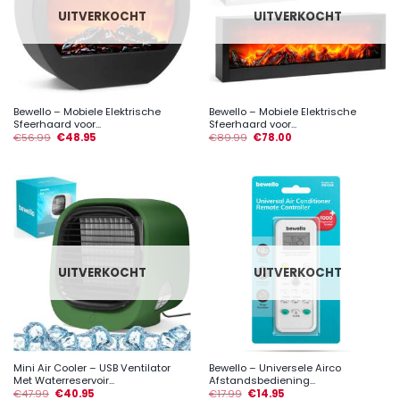
UITVERKOCHT
UITVERKOCHT
Bewello – Mobiele Elektrische
Bewello – Mobiele Elektrische
Sfeerhaard voor...
Sfeerhaard voor...
€
56.99
€
48.95
€
89.99
€
78.00
UITVERKOCHT
UITVERKOCHT
Mini Air Cooler – USB Ventilator
Bewello – Universele Airco
Met Waterreservoir...
Afstandsbediening...
€
47.99
€
40.95
€
17.99
€
14.95