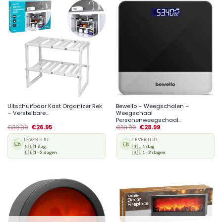
Uitschuifbaar Kast Organizer Rek
Bewello – Weegschalen –
– Verstelbare...
Weegschaal
Personenweegschaal...
€
30.99
€
26.95
€
33.99
€
28.99
LEVERTIJD
LEVERTIJD
🇳🇱
1 dag
🇳🇱
1 dag
🇧🇪
1–2 dagen
🇧🇪
1–2 dagen