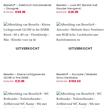
Bewello® – Elektrisch Handdoekrek
Bewello – Luxe WC Borstel met
– Droogrek...
Houder Hangend...
€
79.99
€
68.95
€
30.99
€
26.95
UITVERKOCHT
UITVERKOCHT
Bewello – Kleine Lichtgevende
Bewello® – Aircooler / Mobiele
GLOW in the DARK...
Airco Ventilator...
€
25.99
€
21.95
€
179.99
€
156.00