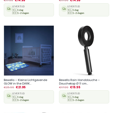
€
17.99
€
14.99
€
17.99
€
14.99
LEVERTIJD
LEVERTIJD
🇳🇱
1 dag
🇳🇱
1 dag
🇧🇪
1–2 dagen
🇧🇪
1–2 dagen
Bewello – Kleine Lichtgevende
Bewello Rain Handdouche –
GLOW in the DARK...
Douchekop Ø 11 cm...
€
25.99
€
21.95
€
17.99
€
15.55
LEVERTIJD
LEVERTIJD
🇳🇱
1 dag
🇳🇱
1 dag
🇧🇪
1–2 dagen
🇧🇪
1–2 dagen