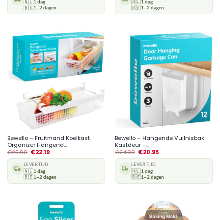
🇳🇱
1 dag
🇳🇱
1 dag
🇧🇪
1–2 dagen
🇧🇪
1–2 dagen
Bewello – Fruitmand Koelkast
Bewello – Hangende Vuilnisbak
Organizer Hangend...
Kastdeur –...
€
25.99
€
22.19
€
24.99
€
20.95
LEVERTIJD
LEVERTIJD
🇳🇱
1 dag
🇳🇱
1 dag
🇧🇪
1–2 dagen
🇧🇪
1–2 dagen