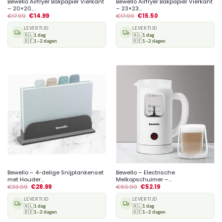
Bewello Airfryer Bakpapier Vierkant
Bewello Airfryer Bakpapier Vierkant
– 20×20...
– 23×23...
€
17.99
€
14.99
€
17.99
€
15.50
LEVERTIJD
LEVERTIJD
🇳🇱
1 dag
🇳🇱
1 dag
🇧🇪
1–2 dagen
🇧🇪
1–2 dagen
Bewello – 4-delige Snijplankenset
Bewello – Electrische
met Houder...
Melkopschuimer –...
€
33.99
€
28.99
€
60.99
€
52.19
LEVERTIJD
LEVERTIJD
🇳🇱
1 dag
🇳🇱
1 dag
🇧🇪
1–2 dagen
🇧🇪
1–2 dagen