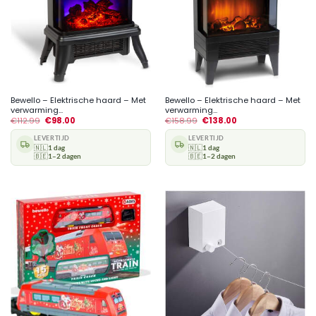
Bewello – Elektrische haard – Met
Bewello – Elektrische haard – Met
verwarming...
verwarming...
€
112.99
€
98.00
€
158.99
€
138.00
LEVERTIJD
LEVERTIJD
🇳🇱
1 dag
🇳🇱
1 dag
🇧🇪
1–2 dagen
🇧🇪
1–2 dagen