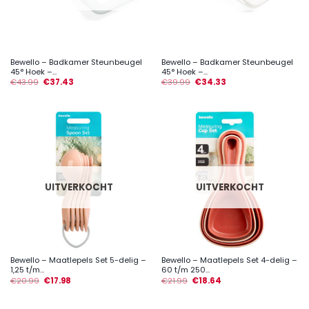
Bewello – Badkamer Steunbeugel
Bewello – Badkamer Steunbeugel
45° Hoek –...
45° Hoek –...
€
43.99
€
37.43
€
39.99
€
34.33
UITVERKOCHT
UITVERKOCHT
Bewello – Maatlepels Set 5-delig –
Bewello – Maatlepels Set 4-delig –
1,25 t/m...
60 t/m 250...
€
20.99
€
17.98
€
21.99
€
18.64