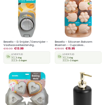
Bewello – Ei Snijder / Eiersnijder –
Bewello – Siliconen Bakvorm
Vaatwasserbestendig...
Bloemen – Cupcakes...
€
16.99
€
13.99
€
18.99
€
15.95
LEVERTIJD
LEVERTIJD
🇳🇱
1 dag
🇳🇱
1 dag
🇧🇪
1–2 dagen
🇧🇪
1–2 dagen