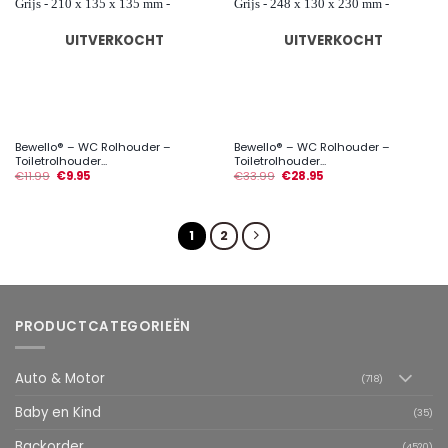
UITVERKOCHT
UITVERKOCHT
Bewello® – WC Rolhouder –
Bewello® – WC Rolhouder –
Toiletrolhouder...
Toiletrolhouder...
€
11.99
€
9.95
€
33.99
€
28.95
1
2
PRODUCTCATEGORIEËN
Auto & Motor
(718)
Baby en Kind
(35)
Backorder
(4520)