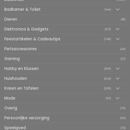
Badkamer & Toilet
(144)
Dieren
(81)
Elektronica & Gadgets
(971)
Feestartikelen & Cadeautips
(745)
Fietsaccessoires
(44)
Gaming
(27)
Hobby en Klussen
(919)
Huishouden
(244)
Koken en Tafelen
(265)
Mode
(57)
Overig
(73)
Persoonlijke verzorging
(64)
Speelgoed
(76)