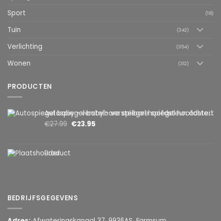
Sport
(18)
Tuin
(342)
Verlichting
(354)
Wonen
(312)
PRODUCTEN
Autospiegel baby - verstelbare spiegel hoofdsteun achterbank - veiligheidsspiegel - baby en kids - 19 x 30cm - 360 graden draaibaar - zwart
€
27.99
€
23.95
Product
BEDRIJFSGEGEVENS
Adres:
Afwateringskanaal 37, 9936AS, Farmsum