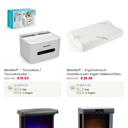
Bewello® – Tissuebox /
Bewello® – Ergonomisch
Tissuehouder –...
Hoofdkussen tegen Nekklachten...
€
21.99
€
18.50
€
33.99
€
28.99
LEVERTIJD
LEVERTIJD
🇳🇱
1 dag
🇳🇱
1 dag
🇧🇪
1–2 dagen
🇧🇪
1–2 dagen