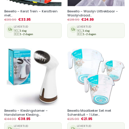
Bewello – Kerst Trein – Kersttrein
Bewello – Waslijn Uittrekbaar –
met...
Waslijndraad...
€
39.99
€
33.95
€
28.99
€
24.99
LEVERTIJD
LEVERTIJD
🇳🇱
1 dag
🇳🇱
1 dag
🇧🇪
1–2 dagen
🇧🇪
1–2 dagen
Bewello – Kledingstomer –
Bewello Maatbeker Set met
Handstomer Kleding...
Schenktuit – 1 Liter...
€
44.99
€
38.95
€
25.99
€
21.95
LEVERTIJD
LEVERTIJD