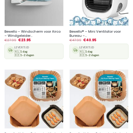
Bewello – Windscherm voor Airco
Bewello® – Mini Ventilator voor
– Windgeleider...
Bureau –...
€
27.99
€
23.95
€
47.99
€
40.95
LEVERTIJD
LEVERTIJD
🇳🇱
1 dag
🇳🇱
1 dag
🇧🇪
1–2 dagen
🇧🇪
1–2 dagen