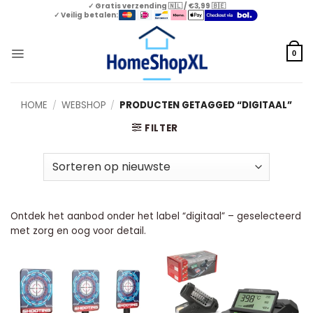
Skip
✓ Gratis verzending 🇳🇱 / €3,99 🇧🇪
✓ Veilig betalen:
to
content
0
HOME
/
WEBSHOP
/
PRODUCTEN GETAGGED “DIGITAAL”
FILTER
Ontdek het aanbod onder het label “digitaal” – geselecteerd
met zorg en oog voor detail.