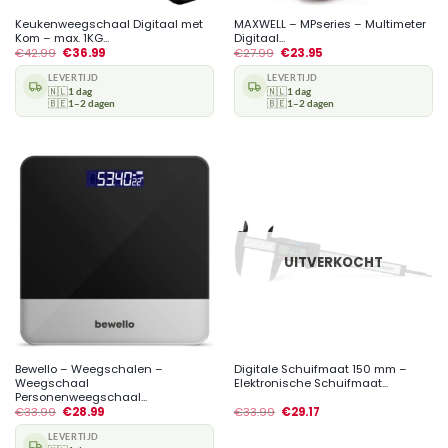
Keukenweegschaal Digitaal met
MAXWELL – MPseries – Multimeter
Kom – max. 1KG...
Digitaal...
€
42.99
€
36.99
€
27.99
€
23.95
LEVERTIJD
LEVERTIJD
🇳🇱
1 dag
🇳🇱
1 dag
🇧🇪
1–2 dagen
🇧🇪
1–2 dagen
UITVERKOCHT
Bewello – Weegschalen –
Digitale Schuifmaat 150 mm –
Weegschaal
Elektronische Schuifmaat...
Personenweegschaal...
€
33.99
€
28.99
€
33.99
€
29.17
LEVERTIJD