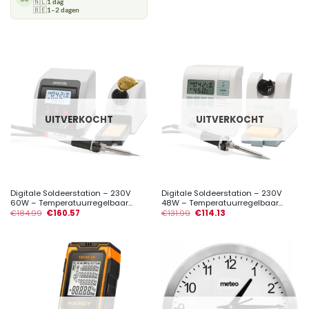
🇳🇱
1 dag
🇧🇪
1–2 dagen
UITVERKOCHT
UITVERKOCHT
Digitale Soldeerstation – 230V
Digitale Soldeerstation – 230V
60W – Temperatuurregelbaar...
48W – Temperatuurregelbaar...
€
184.99
€
160.57
€
131.99
€
114.13