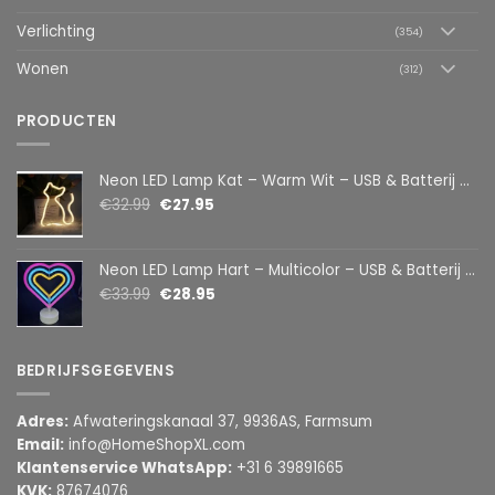
Verlichting
(354)
Wonen
(312)
PRODUCTEN
Neon LED Lamp Kat – Warm Wit – USB & Batterij – Decoratieve Tafellamp voor Kinderkamer – 28,5 x 24,5 cm
€
32.99
€
27.95
Neon LED Lamp Hart – Multicolor – USB & Batterij – Hartvormige Sfeerlamp – Kinderkamer & Slaapkamer – 25,2 x 23 cm
€
33.99
€
28.95
BEDRIJFSGEGEVENS
Adres:
Afwateringskanaal 37, 9936AS, Farmsum
Email:
info@HomeShopXL.com
Klantenservice WhatsApp:
+31 6 39891665
KVK:
87674076