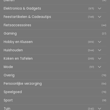
Dieren
(81)
Elektronica & Gadgets
(971)
Feestartikelen & Cadeautips
(745)
Fietsaccessoires
(44)
Gaming
(27)
Hobby en Klussen
(919)
Huishouden
(244)
Koken en Tafelen
(265)
Mode
(57)
Overig
(76)
Persoonlijke verzorging
(64)
Speelgoed
(76)
Sport
(18)
Tuin
(342)