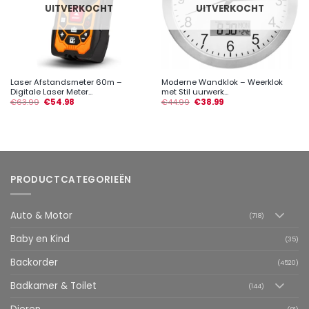
UITVERKOCHT
UITVERKOCHT
Laser Afstandsmeter 60m –
Moderne Wandklok – Weerklok
Digitale Laser Meter...
met Stil uurwerk...
€
63.99
€
54.98
€
44.99
€
38.99
PRODUCTCATEGORIEËN
Auto & Motor
(718)
Baby en Kind
(35)
Backorder
(4520)
Badkamer & Toilet
(144)