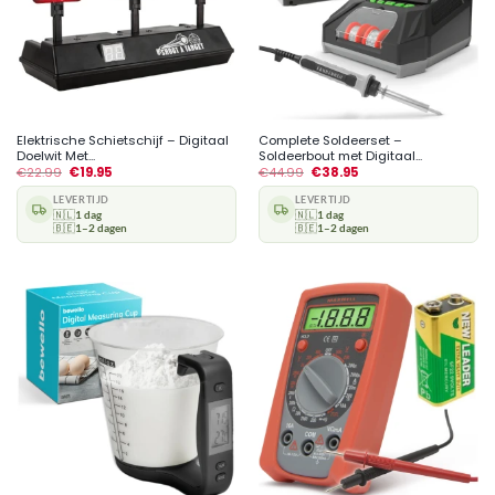
Elektrische Schietschijf – Digitaal
Complete Soldeerset –
Doelwit Met...
Soldeerbout met Digitaal...
€
22.99
€
19.95
€
44.99
€
38.95
LEVERTIJD
LEVERTIJD
🇳🇱
1 dag
🇳🇱
1 dag
🇧🇪
1–2 dagen
🇧🇪
1–2 dagen