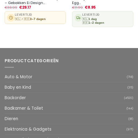
– Gebakken Ei Design...
Egg...
Oorspronkelijke
Huidige
€
33.99
€
29.17
€
11.99
€
8.95
prijs
prijs
was:
is:
LEVERTIJD
LEVERTIJD
€11.99.
€8.95.
🇳🇱 / 🇧🇪
3–7 dagen
🇳🇱
1 dag
🇧🇪
1–2 dagen
PRODUCTCATEGORIEËN
Auto & Motor
(718)
Baby en Kind
(35)
Backorder
(4520)
Badkamer & Toilet
(144)
Dieren
(81)
Elektronica & Gadgets
(971)