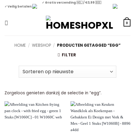
Skip
✓ Gratis verzending 🇳🇱 / €3,99 🇧🇪
✓ Veilig betalen:
to
content
0
HOME
/
WEBSHOP
/
PRODUCTEN GETAGGED “EGG”
FILTER
Zorgeloos genieten dankzij de selectie in “egg”.