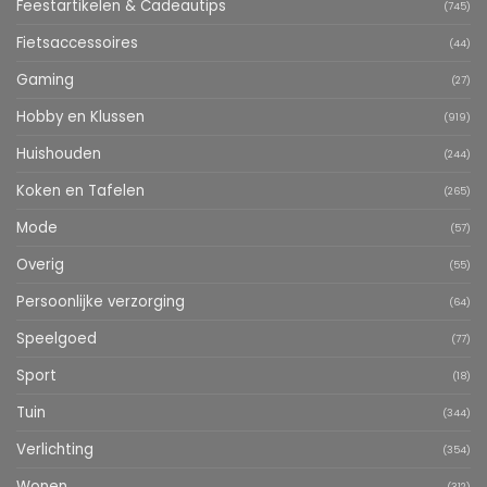
Feestartikelen & Cadeautips
(745)
Fietsaccessoires
(44)
Gaming
(27)
Hobby en Klussen
(919)
Huishouden
(244)
Koken en Tafelen
(265)
Mode
(57)
Overig
(55)
Persoonlijke verzorging
(64)
Speelgoed
(77)
Sport
(18)
Tuin
(344)
Verlichting
(354)
Wonen
(312)