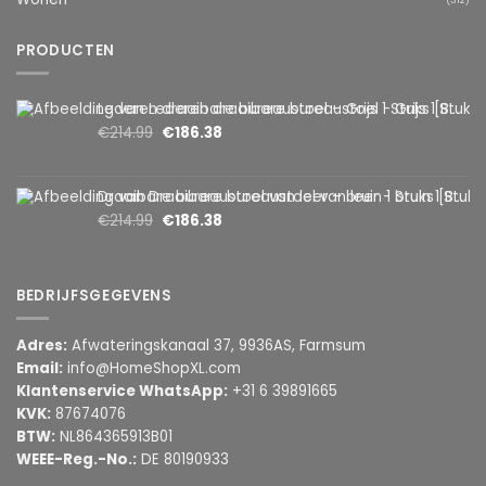
PRODUCTEN
Lederen draaibare bureaustoel – Grijs 1 Stuks [BMD1107GY]
€
214.99
€
186.38
Draaibare bureaustoel van leer – bruin 1 Stuks [BMD1107BR]
€
214.99
€
186.38
BEDRIJFSGEGEVENS
Adres:
Afwateringskanaal 37, 9936AS, Farmsum
Email:
info@HomeShopXL.com
Klantenservice WhatsApp:
+31 6 39891665
KVK:
87674076
BTW:
NL864365913B01
WEEE-Reg.-No.:
DE 80190933