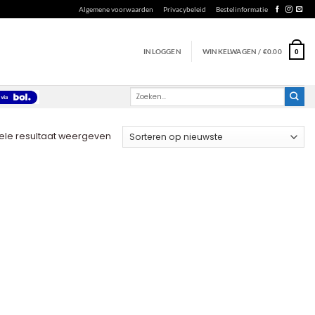
Algemene voorwaarden
Privacybeleid
Bestelinformatie
INLOGGEN
WINKELWAGEN /
€
0.00
0
Zoeken
naar:
ele resultaat weergeven