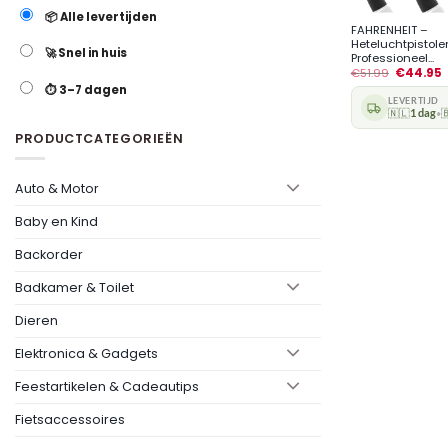
📦 Alle levertijden
FAHRENHEIT –
Heteluchtpistole
🚀 Snel in huis
Professioneel...
€
51.99
€
44.95
⏱️ 3–7 dagen
LEVERTIJD
🇳🇱
1 dag

•
PRODUCTCATEGORIEËN
Auto & Motor
Baby en Kind
Backorder
Badkamer & Toilet
Dieren
Elektronica & Gadgets
Feestartikelen & Cadeautips
Fietsaccessoires