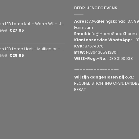
BEDRIJFSGEGEVENS
Adres:
Afwateringskanaal 37, 9
amp Kat – Warm Wit – USB & Batterij – Decoratieve Tafellamp voor Kinderkamer – 28,5 x 24,5 cm
Farmsum
2.99
€
27.95
Email:
info@HomeShopXL.com
Klantenservice WhatsApp:
+3
KVK:
87674076
mp Hart – Multicolor – USB & Batterij – Hartvormige Sfeerlamp – Kinderkamer & Slaapkamer – 25,2 x 23 cm
BTW:
NL864365913B01
3.99
€
28.95
WEEE-Reg.-No.:
DE 80190933
________________
Wij zijn aangesloten bij o.a.:
RECUPEL, STICHTING OPEN, LANDBEL
BEBAT