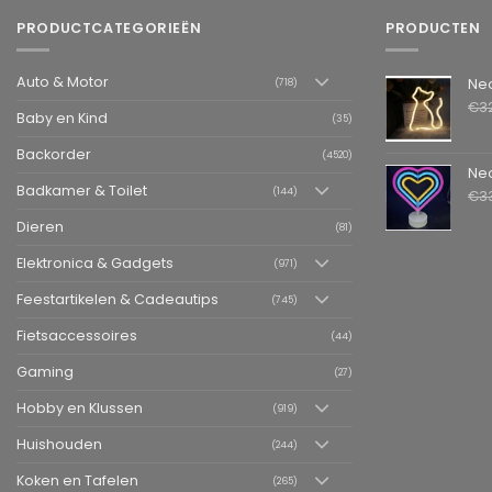
PRODUCTCATEGORIEËN
PRODUCTEN
Auto & Motor
Neon LED L
(718)
€
3
Baby en Kind
(35)
Backorder
(4520)
Neon LED La
Badkamer & Toilet
(144)
€
3
Dieren
(81)
Elektronica & Gadgets
(971)
Feestartikelen & Cadeautips
(745)
Fietsaccessoires
(44)
Gaming
(27)
Hobby en Klussen
(919)
Huishouden
(244)
Koken en Tafelen
(265)