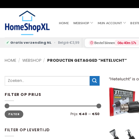
Skip
to
content
HOME
WEBSHOP
MIJN ACCOUNT
BEST
✓
Gratis verzending NL
•
België €3,99
Bestel binnen
06u 40m 16s
HOME
/
WEBSHOP
/
PRODUCTEN GETAGGED “HETELUCHT”
Zoeken
“Hetelucht” is
naar:
FILTER OP PRIJS
Min.
Max.
Prijs:
€40
—
€50
FILTER
prijs
prijs
FILTER OP LEVERTIJD
+