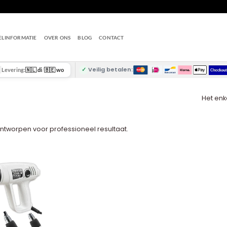
ELINFORMATIE
OVER ONS
BLOG
CONTACT
✓
Veilig betalen:
Levering:
🇳🇱 di
/
🇧🇪 wo
Het enk
 ontworpen voor professioneel resultaat.