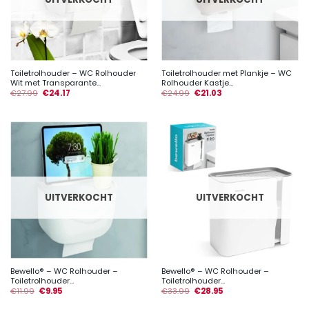
Toiletrolhouder – WC Rolhouder
Toiletrolhouder met Plankje – WC
Wit met Transparante...
Rolhouder Kastje...
€
27.99
€
24.17
€
24.99
€
21.03
UITVERKOCHT
UITVERKOCHT
Bewello® – WC Rolhouder –
Bewello® – WC Rolhouder –
Toiletrolhouder...
Toiletrolhouder...
€
11.99
€
9.95
€
33.99
€
28.95