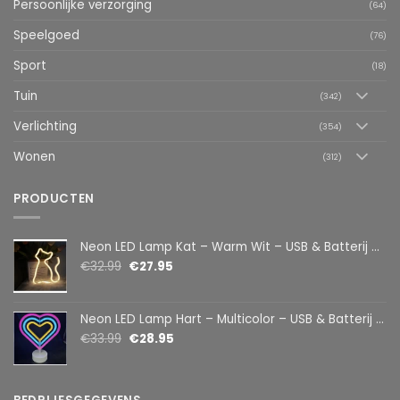
Persoonlijke verzorging
(64)
Speelgoed
(76)
Sport
(18)
Tuin
(342)
Verlichting
(354)
Wonen
(312)
PRODUCTEN
Neon LED Lamp Kat – Warm Wit – USB & Batterij – Decoratieve Tafellamp voor Kinderkamer – 28,5 x 24,5 cm
€
32.99
€
27.95
Neon LED Lamp Hart – Multicolor – USB & Batterij – Hartvormige Sfeerlamp – Kinderkamer & Slaapkamer – 25,2 x 23 cm
€
33.99
€
28.95