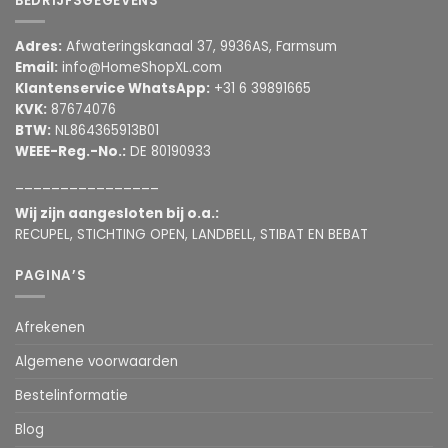
BEDRIJFSGEGEVENS
Adres:
Afwateringskanaal 37, 9936AS, Farmsum
Email:
info@HomeShopXL.com
Klantenservice WhatsApp:
+31 6 39891665
KVK:
87674076
BTW:
NL864365913B01
WEEE-Reg.-No.:
DE 80190933
________________
Wij zijn aangesloten bij o.a.:
RECUPEL, STICHTING OPEN, LANDBELL, STIBAT EN BEBAT
PAGINA’S
Afrekenen
Algemene voorwaarden
Bestelinformatie
Blog