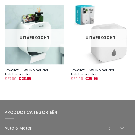
UITVERKOCHT
UITVERKOCHT
Bewello® – WC Rolhouder –
Bewello® – WC Rolhouder –
Toiletrolhouder...
Toiletrolhouder...
€
27.99
€
23.95
€
29.99
€
25.95
PRODUCTCATEGORIEËN
Auto & Motor
(718)