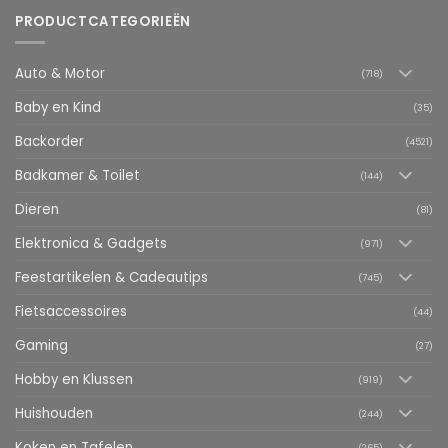
PRODUCTCATEGORIEËN
Auto & Motor
(718)
Baby en Kind
(35)
Backorder
(4521)
Badkamer & Toilet
(144)
Dieren
(81)
Elektronica & Gadgets
(971)
Feestartikelen & Cadeautips
(745)
Fietsaccessoires
(44)
Gaming
(27)
Hobby en Klussen
(919)
Huishouden
(244)
Koken en Tafelen
(265)