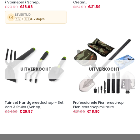
/ Voerlepel / Schep...
Cream...
€
20.99
€
18.03
€
24.99
€
21.59
LEVERTIJD
🇳🇱 / 🇧🇪
3–7 dagen
UITVERKOCHT
UITVERKOCHT
Tuinset Handgereedschap – Set
Professionele Pioniersschop
Van 3 Stuks (Schep,...
Pioniersschep militaire...
€
24.99
€
20.87
€
21.99
€
18.90