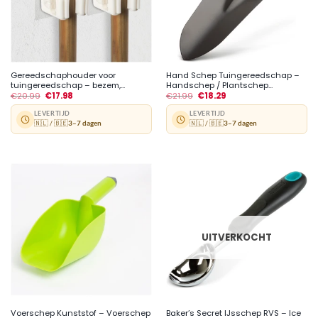
Gereedschaphouder voor
Hand Schep Tuingereedschap –
tuingereedschap – bezem,...
Handschep / Plantschep...
€
20.99
€
17.98
€
21.99
€
18.29
LEVERTIJD
LEVERTIJD
🇳🇱 / 🇧🇪
3–7 dagen
🇳🇱 / 🇧🇪
3–7 dagen
UITVERKOCHT
Voerschep Kunststof – Voerschep
Baker’s Secret IJsschep RVS – Ice