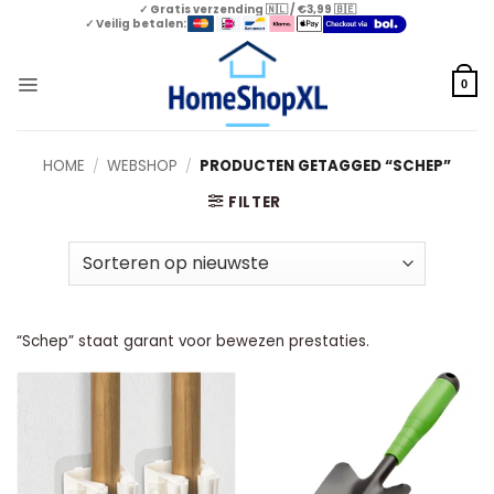
Skip
✓ Gratis verzending 🇳🇱 / €3,99 🇧🇪
✓ Veilig betalen:
to
content
0
HOME
/
WEBSHOP
/
PRODUCTEN GETAGGED “SCHEP”
FILTER
“Schep” staat garant voor bewezen prestaties.