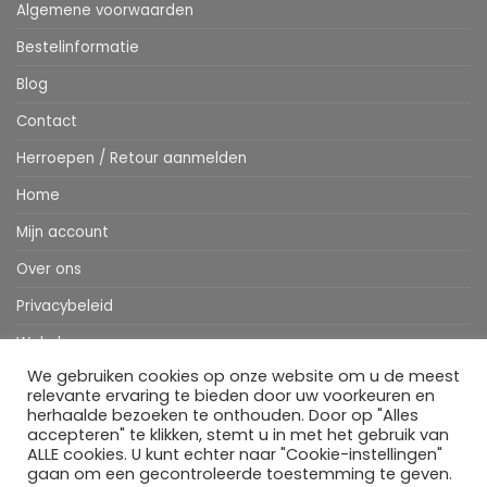
Algemene voorwaarden
Bestelinformatie
Blog
Contact
Herroepen / Retour aanmelden
Home
Mijn account
Over ons
Privacybeleid
Webshop
We gebruiken cookies op onze website om u de meest
Winkelwagen
relevante ervaring te bieden door uw voorkeuren en
herhaalde bezoeken te onthouden. Door op "Alles
accepteren" te klikken, stemt u in met het gebruik van
ALLE cookies. U kunt echter naar "Cookie-instellingen"
Stripe
MasterCard
IDeal
Bancontact
Klarna
Apple
Visa
gaan om een gecontroleerde toestemming te geven.
Pay