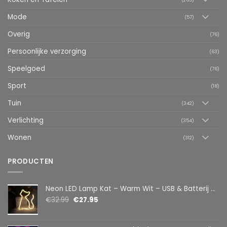
Mode
(57)
Overig
(76)
Persoonlijke verzorging
(63)
Speelgoed
(76)
Sport
(18)
Tuin
(342)
Verlichting
(354)
Wonen
(312)
PRODUCTEN
Neon LED Lamp Kat – Warm Wit – USB & Batterij – Decoratieve Tafellamp voor Kinderkamer – 28,5 x 24,5 cm
€
32.99
€
27.95