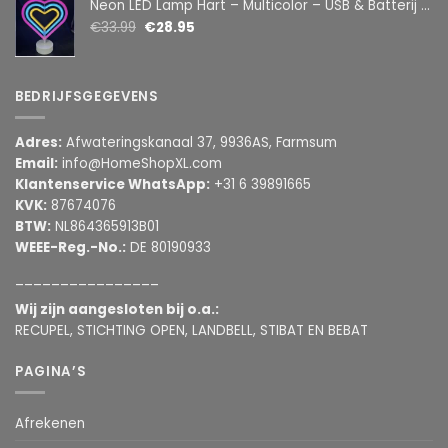
Neon LED Lamp Hart – Multicolor – USB & Batterij – Hartvormige Sfeerlamp – Kinderkamer & Slaapkamer – 25,2 x 23 cm
€
33.99
€
28.95
BEDRIJFSGEGEVENS
Adres:
Afwateringskanaal 37, 9936AS, Farmsum
Email:
info@HomeShopXL.com
Klantenservice WhatsApp:
+31 6 39891665
KVK:
87674076
BTW:
NL864365913B01
WEEE-Reg.-No.:
DE 80190933
________________
Wij zijn aangesloten bij o.a.:
RECUPEL, STICHTING OPEN, LANDBELL, STIBAT EN BEBAT
PAGINA’S
Afrekenen