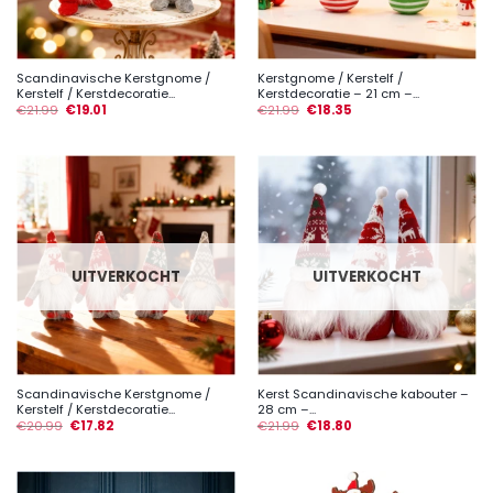
Scandinavische Kerstgnome /
Kerstgnome / Kerstelf /
Kerstelf / Kerstdecoratie...
Kerstdecoratie – 21 cm –...
€
21.99
€
19.01
€
21.99
€
18.35
UITVERKOCHT
UITVERKOCHT
Scandinavische Kerstgnome /
Kerst Scandinavische kabouter –
Kerstelf / Kerstdecoratie...
28 cm –...
€
20.99
€
17.82
€
21.99
€
18.80