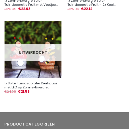
1x Zonne-Energie Solar
1x Zonne-Energie Solar
Tuindecoratie Fruit met Voetjes...
Tuindecoratie Fruit – 2x Koel...
€
26.99
€
22.63
€
25.99
€
22.12
UITVERKOCHT
1x Solar Tuindecoratie Dierfiguur
met LED op Zonne-Energie...
€
24.99
€
21.59
PRODUCTCATEGORIEËN