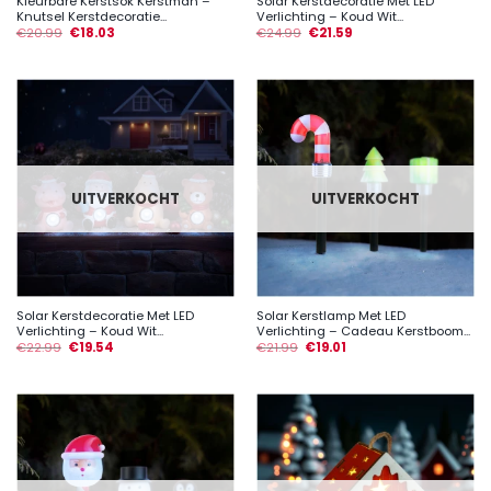
Kleurbare Kerstsok Kerstman –
Solar Kerstdecoratie Met LED
Knutsel Kerstdecoratie...
Verlichting – Koud Wit...
€
20.99
€
18.03
€
24.99
€
21.59
UITVERKOCHT
UITVERKOCHT
Solar Kerstdecoratie Met LED
Solar Kerstlamp Met LED
Verlichting – Koud Wit...
Verlichting – Cadeau Kerstboom...
€
22.99
€
19.54
€
21.99
€
19.01