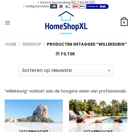
Skip
✓ Gratis verzending 🇳🇱 / €3,99 🇧🇪
✓ Veilig betalen:
to
content
0
HOME
/
WEBSHOP
/
PRODUCTEN GETAGGED “WILLEKEURIG”
FILTER
“willekeurig” voldoet aan de hoogste eisen van professionals.
UITVERKOCHT
UITVERKOCHT