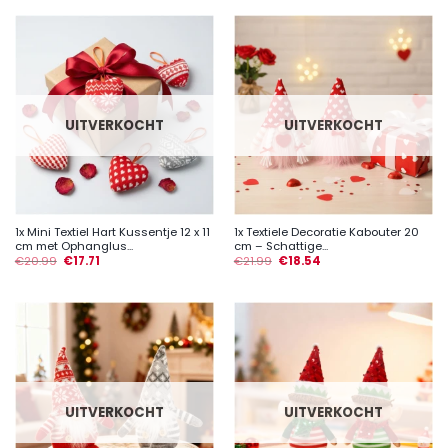
UITVERKOCHT
UITVERKOCHT
1x Mini Textiel Hart Kussentje 12 x 11
1x Textiele Decoratie Kabouter 20
cm met Ophanglus...
cm – Schattige...
€
20.99
€
17.71
€
21.99
€
18.54
UITVERKOCHT
UITVERKOCHT