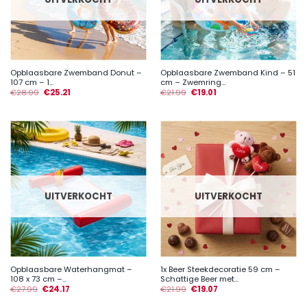
Opblaasbare Zwemband Donut –
Opblaasbare Zwemband Kind – 51
107 cm – 1...
cm – Zwemring...
€
28.99
€
25.21
€
21.99
€
19.01
UITVERKOCHT
UITVERKOCHT
Opblaasbare Waterhangmat –
1x Beer Steekdecoratie 59 cm –
108 x 73 cm –...
Schattige Beer met...
€
27.99
€
24.17
€
21.99
€
19.07