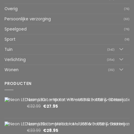
Overig
(76)
Persoonlijke verzorging
(63)
Speelgoed
(76)
Sport
(18)
Tuin
(342)
Verlichting
(354)
Wonen
(312)
PRODUCTEN
Neon LED Lamp Kat – Warm Wit – USB & Batterij – Decoratieve Tafellamp voor Kinderkamer – 28,5 x 24,5 cm
€
32.99
€
27.95
Neon LED Lamp Hart – Multicolor – USB & Batterij – Hartvormige Sfeerlamp – Kinderkamer & Slaapkamer – 25,2 x 23 cm
€
33.99
€
28.95