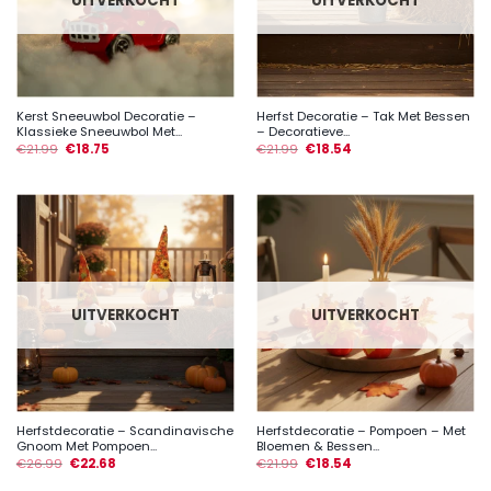
UITVERKOCHT
UITVERKOCHT
Kerst Sneeuwbol Decoratie –
Herfst Decoratie – Tak Met Bessen
Klassieke Sneeuwbol Met...
– Decoratieve...
€
21.99
€
18.75
€
21.99
€
18.54
UITVERKOCHT
UITVERKOCHT
Herfstdecoratie – Scandinavische
Herfstdecoratie – Pompoen – Met
Gnoom Met Pompoen...
Bloemen & Bessen...
€
26.99
€
22.68
€
21.99
€
18.54