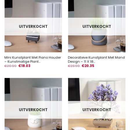
UITVERKOCHT
UITVERKOCHT
Mini Kunstplant Met Piano Houder
Decoratieve Kunstplant Met Mand
– Kunstmatige Plant...
Design – 11 X 18...
€
20.99
€
18.03
€
23.99
€
20.35
UITVERKOCHT
UITVERKOCHT