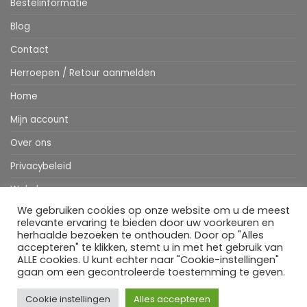
Bestelinformatie
Blog
Contact
Herroepen / Retour aanmelden
Home
Mijn account
Over ons
Privacybeleid
Webshop
We gebruiken cookies op onze website om u de meest
Winkelwagen
relevante ervaring te bieden door uw voorkeuren en
herhaalde bezoeken te onthouden. Door op "Alles
accepteren" te klikken, stemt u in met het gebruik van
ALLE cookies. U kunt echter naar "Cookie-instellingen"
Stripe
MasterCard
IDeal
Bancontact
Klarna
Apple
Visa
gaan om een gecontroleerde toestemming te geven.
Pay
HOME
WEBSHOP
MIJN ACCOUNT
BESTELINFORMATIE
OVER ONS
BLOG
CONTACT
Cookie instellingen
Alles accepteren