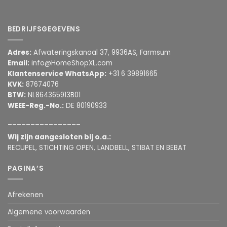
BEDRIJFSGEGEVENS
Adres:
Afwateringskanaal 37, 9936AS, Farmsum
Email:
info@HomeShopXL.com
Klantenservice WhatsApp:
+31 6 39891665
KVK:
87674076
BTW:
NL864365913B01
WEEE-Reg.-No.:
DE 80190933
________________
Wij zijn aangesloten bij o.a.:
RECUPEL, STICHTING OPEN, LANDBELL, STIBAT EN BEBAT
PAGINA’S
Afrekenen
Algemene voorwaarden