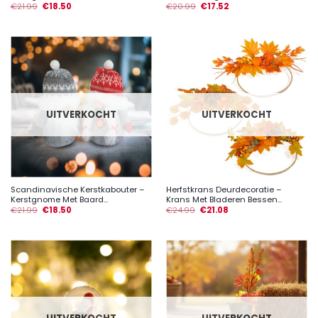
€
21.99
€
18.50
€
20.99
€
17.52
UITVERKOCHT
UITVERKOCHT
Scandinavische Kerstkabouter –
Herfstkrans Deurdecoratie –
Kerstgnome Met Baard...
Krans Met Bladeren Bessen...
€
21.99
€
18.50
€
24.99
€
21.08