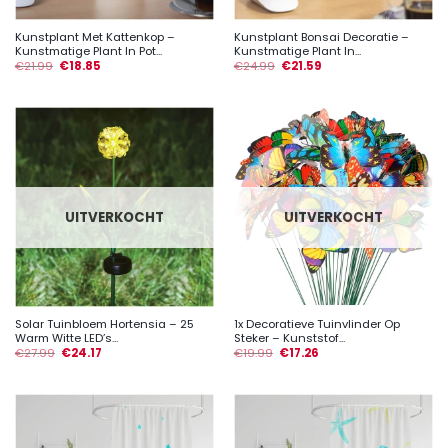
Kunstplant Met Kattenkop –
Kunstplant Bonsai Decoratie –
Kunstmatige Plant In Pot...
Kunstmatige Plant In...
€
21.99
€
18.85
€
24.99
€
21.59
UITVERKOCHT
UITVERKOCHT
Solar Tuinbloem Hortensia – 25
1x Decoratieve Tuinvlinder Op
Warm Witte LED’s...
Steker – Kunststof...
€
27.99
€
24.17
€
19.99
€
17.26