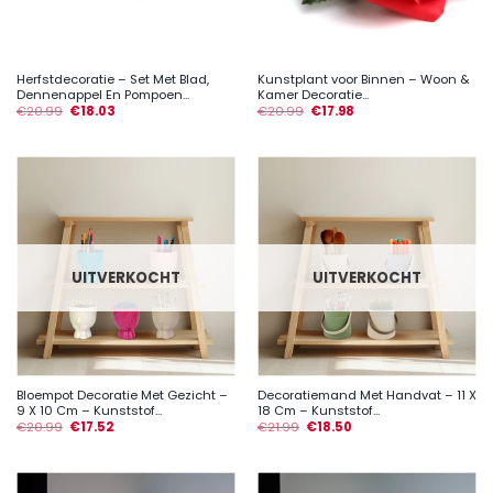
Herfstdecoratie – Set Met Blad,
Kunstplant voor Binnen – Woon &
Dennenappel En Pompoen...
Kamer Decoratie...
€
20.99
€
18.03
€
20.99
€
17.98
UITVERKOCHT
UITVERKOCHT
Bloempot Decoratie Met Gezicht –
Decoratiemand Met Handvat – 11 X
9 X 10 Cm – Kunststof...
18 Cm – Kunststof...
€
20.99
€
17.52
€
21.99
€
18.50