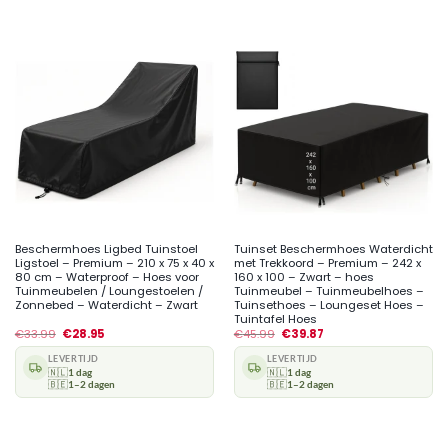
Beschermhoes Ligbed Tuinstoel
Tuinset Beschermhoes Waterdicht
Ligstoel – Premium – 210 x 75 x 40 x
met Trekkoord – Premium – 242 x
80 cm – Waterproof – Hoes voor
160 x 100 – Zwart – hoes
Tuinmeubelen / Loungestoelen /
Tuinmeubel – Tuinmeubelhoes –
Zonnebed – Waterdicht – Zwart
Tuinsethoes – Loungeset Hoes –
Tuintafel Hoes
€
33.99
€
28.95
€
45.99
€
39.87
LEVERTIJD
LEVERTIJD
🇳🇱
1 dag
🇳🇱
1 dag
🇧🇪
1–2 dagen
🇧🇪
1–2 dagen