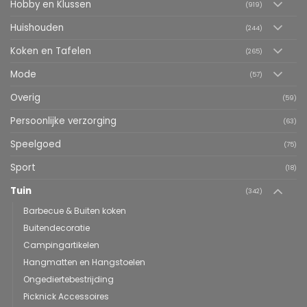
Hobby en Klussen
(919)
Huishouden
(244)
Koken en Tafelen
(265)
Mode
(57)
Overig
(59)
Persoonlijke verzorging
(63)
Speelgoed
(75)
Sport
(18)
Tuin
(342)
Barbecue & Buiten koken
Buitendecoratie
Campingartikelen
Hangmatten en Hangstoelen
Ongediertebestrijding
Picknick Accessoires