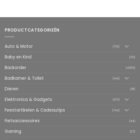
PRODUCTCATEGORIEËN
Auto & Motor
(719)
Baby en Kind
(35)
Backorder
(4525)
Badkamer & Toilet
(144)
Dieren
(81)
Elektronica & Gadgets
(971)
Feestartikelen & Cadeautips
(744)
Fietsaccessoires
(44)
Gaming
(27)