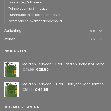
Tuinaanleg & Tuinieren
Tuinberegening & Irrigatie
Tuinmeubelen en Beschermhoezen
Zwembad en Zwembadonderhoud
Verlichting
(354)
Wonen
(312)
PRODUCTEN
Metalen Jerrycan 5 Liter - Stalen Brandstof Jerrycan voor Benzine & Diesel - Benzinekan 5L - Brandstofkan voor Auto, Motor, Werkplaats & Machines - Groen - 1 Stuks [10886-05]
€
45.99
€
39.50
Metalen Jerrycan 10 Liter - Jerrycan voor Benzine en Diesel - Stalen Brandstof Jerrycan 10L - Benzinekan - Reservekan voor Auto en Werkplaats - Groen - 1 Stuks [10886-10]
€
51.99
€
44.66
BEDRIJFSGEGEVENS