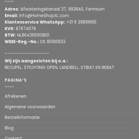
Adres:
Afwateringskanaal 37, 9936AS, Farmsum
Email:
info@HomeShopXL.com
Klantenservice WhatsApp:
+31 6 39891665
KVK:
87674076
BTW:
NL864365913B01
WEEE-Reg.-No.:
DE 80190933
________________
Wij zijn aangesloten bij o.a.:
RECUPEL, STICHTING OPEN, LANDBELL, STIBAT EN BEBAT
PAGINA’S
Afrekenen
Algemene voorwaarden
Bestelinformatie
Blog
Contact