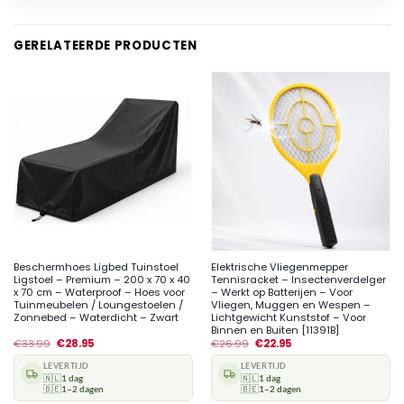
GERELATEERDE PRODUCTEN
Beschermhoes Ligbed Tuinstoel
Elektrische Vliegenmepper
Ligstoel – Premium – 200 x 70 x 40
Tennisracket – Insectenverdelger
x 70 cm – Waterproof – Hoes voor
– Werkt op Batterijen – Voor
Tuinmeubelen / Loungestoelen /
Vliegen, Muggen en Wespen –
Zonnebed – Waterdicht – Zwart
Lichtgewicht Kunststof – Voor
Binnen en Buiten [11391B]
€
33.99
€
28.95
€
26.99
€
22.95
LEVERTIJD
LEVERTIJD
🇳🇱
1 dag
🇳🇱
1 dag
🇧🇪
1–2 dagen
🇧🇪
1–2 dagen