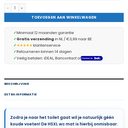
WC mat - 50x50cm - Gebroken Wit Ecru - Antislip Toiletmat
TOEVOEGEN AAN WINKELWAGEN
✓
Minimaal 12 maanden garantie
✓
Gratis verzending
in NL / €3,99 naar BE
✓
★★★★★
klantenservice
✓
Retourneren binnen 14 dagen
✓
Veilig betalen: iDEAL, Bancontact of
BESCHRIJVING
EXTRA INFORMATIE
Zodra je naar het toilet gaat wil je natuurlijk géén
koude voeten! De HSXL wc mat is hierbij onmisbaar.