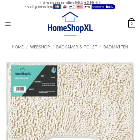
Skip
✓ Gratis verzending 🇳🇱 / €3,99 🇧🇪
✓ Veilig betalen:
to
content
0
HOME
/
WEBSHOP
/
BADKAMER & TOILET
/
BADMATTEN