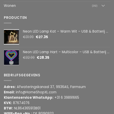
Wonen
(312)
PRODUCTEN
Neon LED Lamp Kat – Warm Wit – USB & Batterij – Decoratieve Tafellamp voor Kinderkamer – 28,5 x 24,5 cm
€
31.99
€
27.35
Neon LED Lamp Hart – Multicolor – USB & Batterij – Hartvormige Sfeerlamp – Kinderkamer & Slaapkamer – 25,2 x 23 cm
€
32.99
€
28.35
BEDRIJFSGEGEVENS
Adres:
Afwateringskanaal 37, 9936AS, Farmsum
Email:
info@HomeShopXL.com
Klantenservice WhatsApp:
+31 6 39891665
KVK:
87674076
BTW:
NL864365913B01
WEEE-Reg.-No.:
DE 80190933