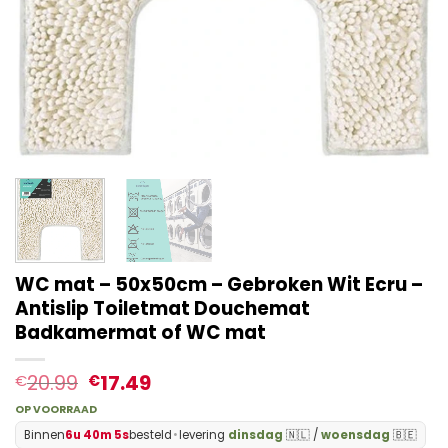
WC mat – 50x50cm – Gebroken Wit Ecru –
Antislip Toiletmat Douchemat
Badkamermat of WC mat
20.99
17.49
€
€
OP VOORRAAD
Binnen
6u 40m 4s
besteld
•
levering
dinsdag
🇳🇱 /
woensdag
🇧🇪