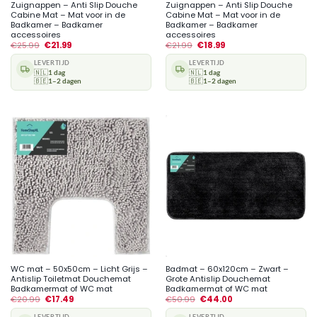
Zuignappen – Anti Slip Douche
Zuignappen – Anti Slip Douche
Cabine Mat – Mat voor in de
Cabine Mat – Mat voor in de
Badkamer – Badkamer
Badkamer – Badkamer
accessoires
accessoires
€
25.99
€
21.99
€
21.99
€
18.99
LEVERTIJD
LEVERTIJD
🇳🇱
1 dag
🇳🇱
1 dag
🇧🇪
1–2 dagen
🇧🇪
1–2 dagen
WC mat – 50x50cm – Licht Grijs –
Badmat – 60x120cm – Zwart –
Antislip Toiletmat Douchemat
Grote Antislip Douchemat
Badkamermat of WC mat
Badkamermat of WC mat
€
20.99
€
17.49
€
50.99
€
44.00
LEVERTIJD
LEVERTIJD