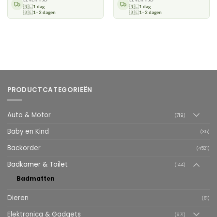
🇳🇱
1 dag
🇳🇱
1 dag
🇧🇪
1–2 dagen
🇧🇪
1–2 dagen
PRODUCTCATEGORIEËN
Auto & Motor
(719)
Baby en Kind
(35)
Backorder
(4521)
Badkamer & Toilet
(144)
Badmatten
Dieren
(81)
Elektronica & Gadgets
(971)