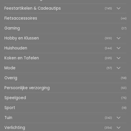
Feestartikelen & Cadeautips
(745)
Fietsaccessoires
(44)
Gaming
(27)
Hobby en Klussen
(919)
Huishouden
(244)
Koken en Tafelen
(265)
Mode
(57)
Overig
(58)
Persoonlijke verzorging
(63)
Speelgoed
(76)
Sport
(18)
Tuin
(342)
Verlichting
(354)