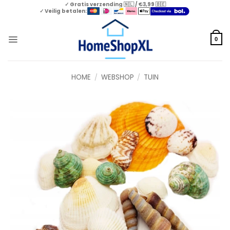
Skip
✓ Gratis verzending 🇳🇱 / €3,99 🇧🇪
✓ Veilig betalen:
to
content
0
HOME
/
WEBSHOP
/
TUIN