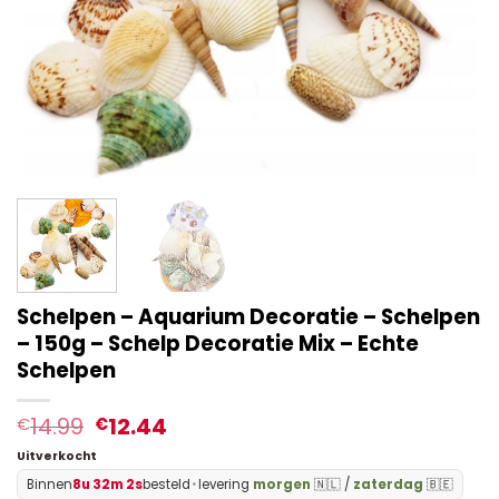
Schelpen – Aquarium Decoratie – Schelpen
– 150g – Schelp Decoratie Mix – Echte
Schelpen
14.99
12.44
€
€
Uitverkocht
Binnen
8u 32m 2s
besteld
•
levering
morgen
🇳🇱 /
zaterdag
🇧🇪