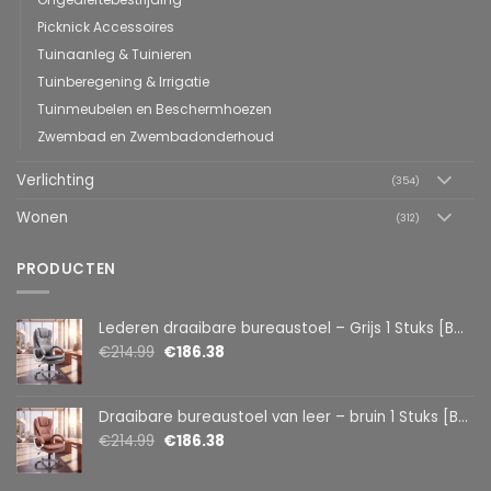
Picknick Accessoires
Tuinaanleg & Tuinieren
Tuinberegening & Irrigatie
Tuinmeubelen en Beschermhoezen
Zwembad en Zwembadonderhoud
Verlichting
(354)
Wonen
(312)
PRODUCTEN
Lederen draaibare bureaustoel – Grijs 1 Stuks [BMD1107GY]
€
214.99
€
186.38
Draaibare bureaustoel van leer – bruin 1 Stuks [BMD1107BR]
€
214.99
€
186.38