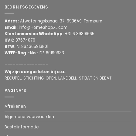
BEDRIJFSGEGEVENS
Adres:
Afwateringskanaal 37, 9936AS, Farmsum
Email:
info@HomeShopXL.com
Klantenservice WhatsApp:
+31 6 39891665
KVK:
87674076
BTW:
NL864365913B01
WEEE-Reg.-No.:
DE 80190933
________________
Wij zijn aangesloten bij o.a.:
RECUPEL, STICHTING OPEN, LANDBELL, STIBAT EN BEBAT
PAGINA’S
Afrekenen
Algemene voorwaarden
Bestelinformatie