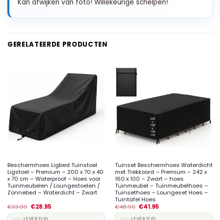
Kan afwijken van foto! Willekeurige schelpen!
GERELATEERDE PRODUCTEN
Beschermhoes Ligbed Tuinstoel
Tuinset Beschermhoes Waterdicht
Ligstoel – Premium – 200 x 70 x 40
met Trekkoord – Premium – 242 x
x 70 cm – Waterproof – Hoes voor
160 x 100 – Zwart – hoes
Tuinmeubelen / Loungestoelen /
Tuinmeubel – Tuinmeubelhoes –
Zonnebed – Waterdicht – Zwart
Tuinsethoes – Loungeset Hoes –
Tuintafel Hoes
€
33.99
€
28.95
€
48.99
€
41.95
LEVERTIJD
LEVERTIJD