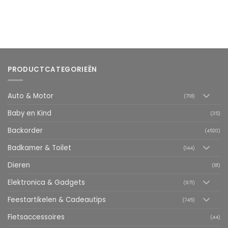
PRODUCTCATEGORIEËN
Auto & Motor
(718)
Baby en Kind
(35)
Backorder
(4520)
Badkamer & Toilet
(144)
Dieren
(81)
Elektronica & Gadgets
(971)
Feestartikelen & Cadeautips
(745)
Fietsaccessoires
(44)