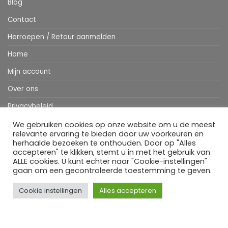
Blog
Contact
Herroepen / Retour aanmelden
Home
Mijn account
Over ons
Privacybeleid
Webshop
We gebruiken cookies op onze website om u de meest
relevante ervaring te bieden door uw voorkeuren en
Winkelwagen
herhaalde bezoeken te onthouden. Door op "Alles
accepteren" te klikken, stemt u in met het gebruik van
ALLE cookies. U kunt echter naar "Cookie-instellingen"
gaan om een gecontroleerde toestemming te geven.
Stripe
MasterCard
IDeal
Bancontact
Klarna
Apple
Visa
Pay
Cookie instellingen
Alles accepteren
HOME
WEBSHOP
MIJN ACCOUNT
BESTELINFORMATIE
OVER ONS
BLOG
CONTACT
Copyright 2026 ©
Flatsome Theme