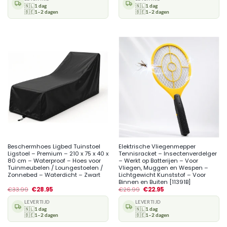
🇳🇱
1 dag
🇳🇱
1 dag
🇧🇪
1–2 dagen
🇧🇪
1–2 dagen
Beschermhoes Ligbed Tuinstoel
Elektrische Vliegenmepper
Ligstoel – Premium – 210 x 75 x 40 x
Tennisracket – Insectenverdelger
80 cm – Waterproof – Hoes voor
– Werkt op Batterijen – Voor
Tuinmeubelen / Loungestoelen /
Vliegen, Muggen en Wespen –
Zonnebed – Waterdicht – Zwart
Lichtgewicht Kunststof – Voor
Binnen en Buiten [11391B]
€
33.99
€
28.95
€
26.99
€
22.95
LEVERTIJD
LEVERTIJD
🇳🇱
1 dag
🇳🇱
1 dag
🇧🇪
1–2 dagen
🇧🇪
1–2 dagen