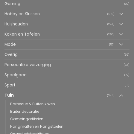
Gaming
(27)
Hobby en Klussen
(919)
Huishouden
(244)
Koken en Tafelen
(265)
Mode
(57)
Overig
(55)
Persoonlijke verzorging
(64)
Speelgoed
(77)
Sport
(18)
Tuin
(344)
Barbecue & Buiten koken
Buitendecoratie
Campingartikelen
Hangmatten en Hangstoelen
Ongediertebestrijding