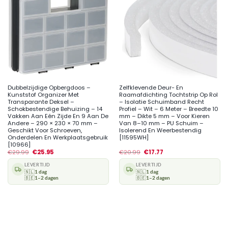
Dubbelzijdige Opbergdoos –
Zelfklevende Deur- En
Kunststof Organizer Met
Raamafdichting Tochtstrip Op Rol
Transparante Deksel –
– Isolatie Schuimband Recht
Schokbestendige Behuizing – 14
Profiel – Wit – 6 Meter – Breedte 10
Vakken Aan Eén Zijde En 9 Aan De
mm – Dikte 5 mm – Voor Kieren
Andere – 290 × 230 × 70 mm –
Van 8–10 mm – PU Schuim –
Geschikt Voor Schroeven,
Isolerend En Weerbestendig
Onderdelen En Werkplaatsgebruik
[11595WH]
[10966]
€
29.99
€
25.95
€
20.99
€
17.77
LEVERTIJD
LEVERTIJD
🇳🇱
1 dag
🇳🇱
1 dag
🇧🇪
1–2 dagen
🇧🇪
1–2 dagen