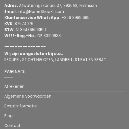
Adres:
Afwateringskanaal 37, 9936AS, Farmsum
Email:
info@HomeShopXL.com
Klantenservice WhatsApp:
+31 6 39891665
KVK:
87674076
BTW:
NL864365913B01
WEEE-Reg.-No.:
DE 80190933
________________
Wij zijn aangesloten bij o.a.:
RECUPEL, STICHTING OPEN, LANDBELL, STIBAT EN BEBAT
PAGINA’S
Afrekenen
Algemene voorwaarden
Bestelinformatie
Blog
Contact