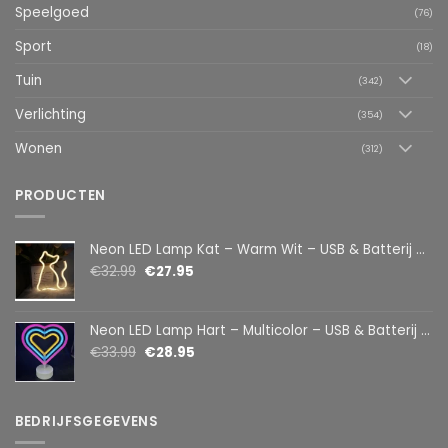
Speelgoed
(76)
Sport
(18)
Tuin
(342)
Verlichting
(354)
Wonen
(312)
PRODUCTEN
Neon LED Lamp Kat – Warm Wit – USB & Batterij – Decoratieve Tafellamp voor Kinderkamer – 28,5 x 24,5 cm
€
32.99
€
27.95
Neon LED Lamp Hart – Multicolor – USB & Batterij – Hartvormige Sfeerlamp – Kinderkamer & Slaapkamer – 25,2 x 23 cm
€
33.99
€
28.95
BEDRIJFSGEGEVENS