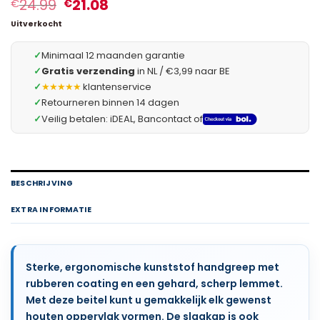
24.99
21.08
€
€
Uitverkocht
✓
Minimaal 12 maanden garantie
✓
Gratis verzending
in NL / €3,99 naar BE
✓
★★★★★
klantenservice
✓
Retourneren binnen 14 dagen
✓
Veilig betalen: iDEAL, Bancontact of
BESCHRIJVING
EXTRA INFORMATIE
Sterke, ergonomische kunststof handgreep met
rubberen coating en een gehard, scherp lemmet.
Met deze beitel kunt u gemakkelijk elk gewenst
houten oppervlak vormen. De slagkap is ook