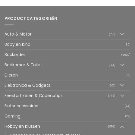
PRODUCTCATEGORIEËN
Auto & Motor
(718)
Baby en Kind
(35)
Backorder
(4520)
Badkamer & Toilet
(144)
Dieren
(81)
Elektronica & Gadgets
(971)
Feestartikelen & Cadeautips
(745)
Fietsaccessoires
(44)
Gaming
(27)
Hobby en Klussen
(919)