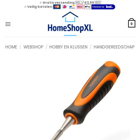
Skip
✓ Gratis verzending 🇳🇱 / €3,99 🇧🇪
✓ Veilig betalen:
to
content
0
HOME
/
WEBSHOP
/
HOBBY EN KLUSSEN
/
HANDGEREEDSCHAP