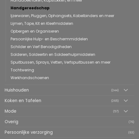
Handdoekhaken, Kapstokken, en meer
Handgereedschap
Ijzerwaren, Pluggen, Ophangsets, Kabelbinders en meer
Lijmen, Tape, Kit en Kleefmiddelen
Opbergen en Organiseren
Persoonlijke Hulp- en Beschermmiddelen
Schilder en Verf Benodigdheden
Solderen, Soldeertin en Soldeerhulpmiddelen
Spuitbussen, Sprays, Vetten, Verfspuitbussen en meer
Tochtwering
Werkhandschoenen
Huishouden
(244)
Koken en Tafelen
(265)
Mode
(57)
Overig
(76)
Persoonlijke verzorging
(63)