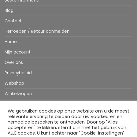
Bestelinformatie
Blog
Contact
Herroepen / Retour aanmelden
Home
Mijn account
Over ons
Privacybeleid
Webshop
Winkelwagen
We gebruiken cookies op onze website om u de meest
Stripe
MasterCard
IDeal
Bancontact
Klarna
Apple
Visa
relevante ervaring te bieden door uw voorkeuren en
Pay
herhaalde bezoeken te onthouden. Door op "Alles
accepteren" te klikken, stemt u in met het gebruik van
HOME
WEBSHOP
MIJN ACCOUNT
BESTELINFORMATIE
OVER ONS
BLOG
CONTACT
ALLE cookies. U kunt echter naar "Cookie-instellingen"