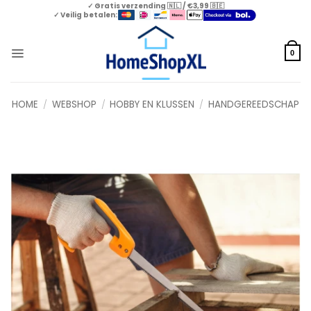
Skip
✓ Gratis verzending 🇳🇱 / €3,99 🇧🇪
✓ Veilig betalen:
to
content
0
HOME
/
WEBSHOP
/
HOBBY EN KLUSSEN
/
HANDGEREEDSCHAP