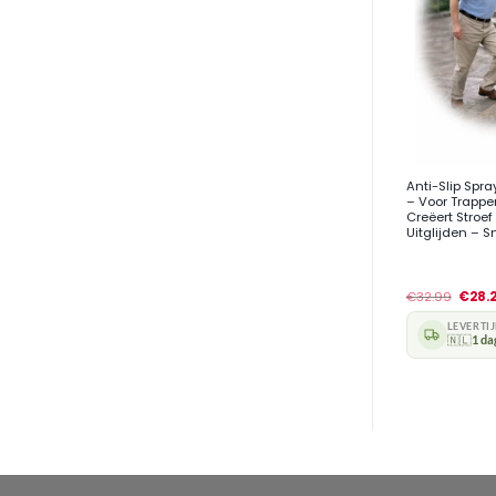
+
Anti-Slip Spr
– Voor Trappe
Creëert Stroe
Uitglijden – 
€
32.99
€
28.
LEVERTI
🇳🇱
1 da