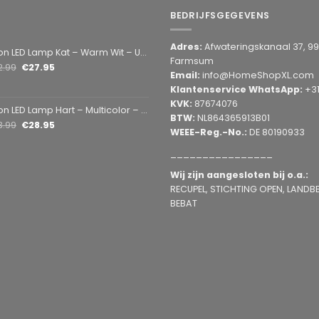
BEDRIJFSGEGEVENS
Adres:
Afwateringskanaal 37, 9
amp Kat – Warm Wit – USB & Batterij – Decoratieve Tafellamp voor Kinderkamer – 28,5 x 24,5 cm
Farmsum
2.99
€
27.95
Email:
info@HomeShopXL.com
Klantenservice WhatsApp:
+3
KVK:
87674076
mp Hart – Multicolor – USB & Batterij – Hartvormige Sfeerlamp – Kinderkamer & Slaapkamer – 25,2 x 23 cm
BTW:
NL864365913B01
3.99
€
28.95
WEEE-Reg.-No.:
DE 80190933
________________
Wij zijn aangesloten bij o.a.:
RECUPEL, STICHTING OPEN, LANDBEL
BEBAT