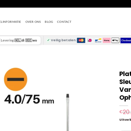
ELINFORMATIE
OVER ONS
BLOG
CONTACT
✓
Veilig betalen:
Levering:
🇳🇱 di
/
🇧🇪 wo
Pla
Sle
Van
Oph
20
€
Uitver