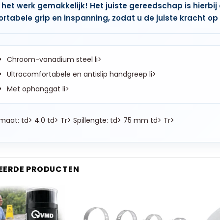
het werk gemakkelijk! Het juiste gereedschap is hierbij
rtabele grip en inspanning, zodat u de juiste kracht op
Chroom-vanadium steel li>
Ultracomfortabele en antislip handgreep li>
Met ophanggat li>
aat: td> 4.0 td> Tr> Spillengte: td> 75 mm td> Tr>
EERDE PRODUCTEN