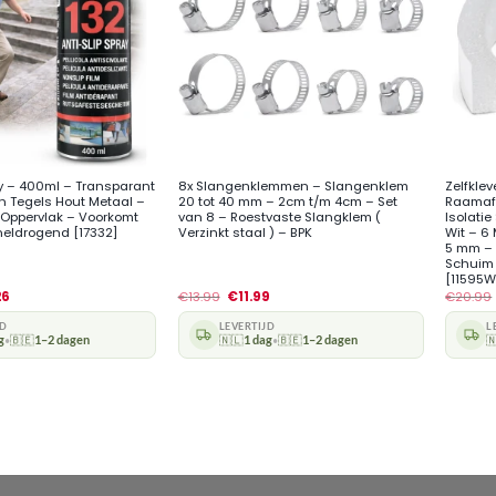
+
+
ay – 400ml – Transparant
8x Slangenklemmen – Slangenklem
Zelfkle
n Tegels Hout Metaal –
20 tot 40 mm – 2cm t/m 4cm – Set
Raamafd
f Oppervlak – Voorkomt
van 8 – Roestvaste Slangklem (
Isolati
Sneldrogend [17332]
Verzinkt staal ) – BPK
Wit – 6
5 mm – 
Schuim 
[11595W
26
€
13.99
€
11.99
€
20.99
JD
LEVERTIJD
L
g
🇧🇪
1–2 dagen
🇳🇱
1 dag
🇧🇪
1–2 dagen

•
•