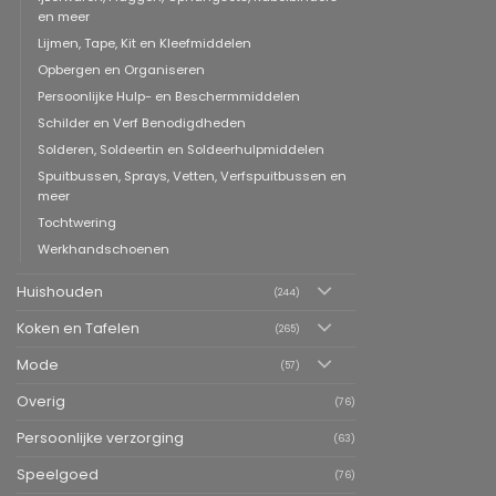
en meer
Lijmen, Tape, Kit en Kleefmiddelen
Opbergen en Organiseren
Persoonlijke Hulp- en Beschermmiddelen
Schilder en Verf Benodigdheden
Solderen, Soldeertin en Soldeerhulpmiddelen
Spuitbussen, Sprays, Vetten, Verfspuitbussen en
meer
Tochtwering
Werkhandschoenen
Huishouden
(244)
Koken en Tafelen
(265)
Mode
(57)
Overig
(76)
Persoonlijke verzorging
(63)
Speelgoed
(76)