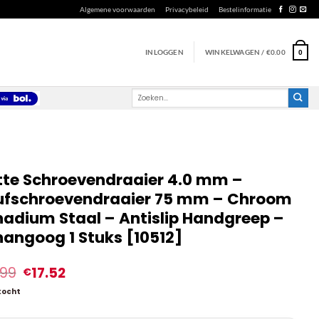
Algemene voorwaarden
Privacybeleid
Bestelinformatie
INLOGGEN
WINKELWAGEN /
€
0.00
0
Zoeken
naar:
tte Schroevendraaier 4.0 mm –
ufschroevendraaier 75 mm – Chroom
adium Staal – Antislip Handgreep –
angoog 1 Stuks [10512]
.99
17.52
€
kocht