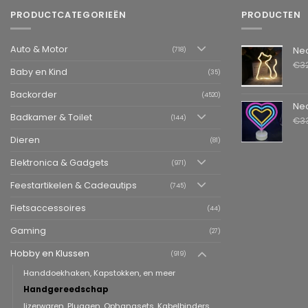
PRODUCTCATEGORIEËN
PRODUCTEN
Auto & Motor
Neon LED L
(718)
€
3
Baby en Kind
(35)
Backorder
(4520)
Neon LED La
Badkamer & Toilet
(144)
€
3
Dieren
(81)
Elektronica & Gadgets
(971)
Feestartikelen & Cadeautips
(745)
Fietsaccessoires
(44)
Gaming
(27)
Hobby en Klussen
(919)
Handdoekhaken, Kapstokken, en meer
Handgereedschap
Ijzerwaren, Pluggen, Ophangsets, Kabelbinders