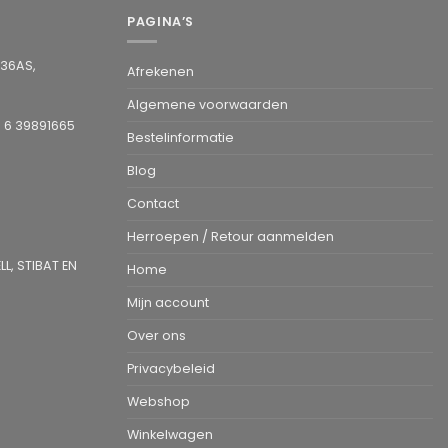
PAGINA’S
936AS,
Afrekenen
Algemene voorwaarden
1 6 39891665
Bestelinformatie
Blog
Contact
Herroepen / Retour aanmelden
L, STIBAT EN
Home
Mijn account
Over ons
Privacybeleid
Webshop
Winkelwagen