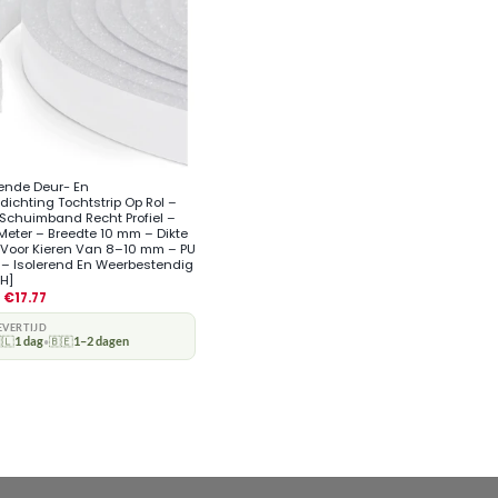
vende Deur- En
ichting Tochtstrip Op Rol –
e Schuimband Recht Profiel –
 Meter – Breedte 10 mm – Dikte
Voor Kieren Van 8–10 mm – PU
– Isolerend En Weerbestendig
H]
€
17.77
EVERTIJD
🇱
1 dag
🇧🇪
1–2 dagen
•