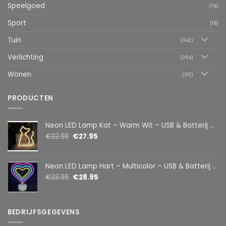
Speelgoed
(76)
Sport
(18)
Tuin
(342)
Verlichting
(354)
Wonen
(312)
PRODUCTEN
Neon LED Lamp Kat – Warm Wit – USB & Batterij – Decoratieve Tafellamp voor Kinderkamer – 28,5 x 24,5 cm
€
32.99
€
27.95
Neon LED Lamp Hart – Multicolor – USB & Batterij – Hartvormige Sfeerlamp – Kinderkamer & Slaapkamer – 25,2 x 23 cm
€
33.99
€
28.95
BEDRIJFSGEGEVENS