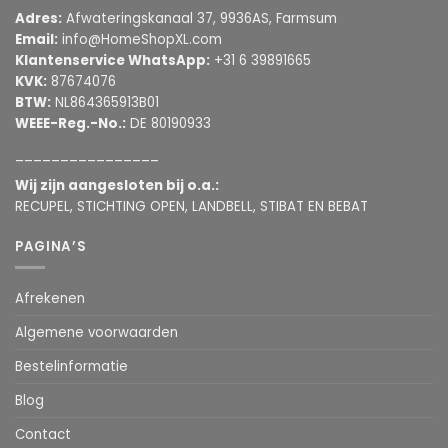
Adres:
Afwateringskanaal 37, 9936AS, Farmsum
Email:
info@HomeShopXL.com
Klantenservice WhatsApp:
+31 6 39891665
KVK:
87674076
BTW:
NL864365913B01
WEEE-Reg.-No.:
DE 80190933
________________
Wij zijn aangesloten bij o.a.:
RECUPEL, STICHTING OPEN, LANDBELL, STIBAT EN BEBAT
PAGINA’S
Afrekenen
Algemene voorwaarden
Bestelinformatie
Blog
Contact