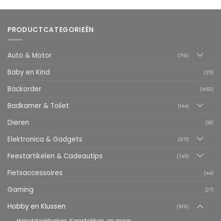
PRODUCTCATEGORIEËN
Auto & Motor
(719)
Baby en Kind
(35)
Backorder
(4521)
Badkamer & Toilet
(144)
Dieren
(81)
Elektronica & Gadgets
(971)
Feestartikelen & Cadeautips
(745)
Fietsaccessoires
(44)
Gaming
(27)
Hobby en Klussen
(919)
Handdoekhaken, Kapstokken, en meer