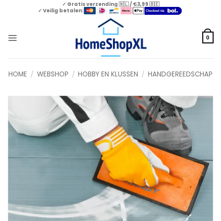
Skip
✓ Gratis verzending 🇳🇱 / €3,99 🇧🇪
✓ Veilig betalen:
to
content
0
HOME
/
WEBSHOP
/
HOBBY EN KLUSSEN
/
HANDGEREEDSCHAP