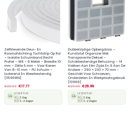
Zelfklevende Deur- En
Dubbelzijdige Opbergdoos –
Raamafdichting Tochtstrip Op Rol
Kunststof Organizer Met
– Isolatie Schuimband Recht
Transparante Deksel –
Profiel – Wit – 6 Meter – Breedte 10
Schokbestendige Behuizing – 14
mm – Dikte 5 mm – Voor Kieren
Vakken Aan Eén Zijde En 9 Aan De
Van 8–10 mm – PU Schuim –
Andere – 290 × 230 × 70 mm –
Isolerend En Weerbestendig
Geschikt Voor Schroeven,
[11595WH]
Onderdelen En Werkplaatsgebruik
[10966]
€
20.99
€
17.77
€
29.99
€
25.95
LEVERTIJD
LEVERTIJD
🇳🇱
1 dag
🇳🇱
1 dag
🇧🇪
1–2 dagen
🇧🇪
1–2 dagen