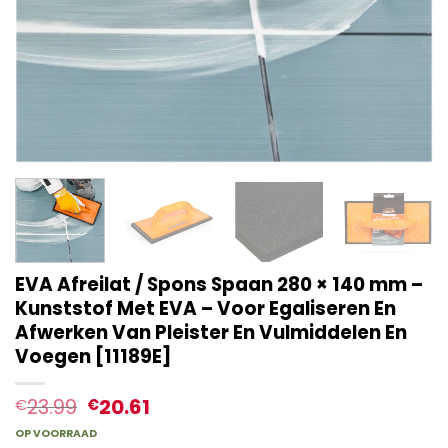
EVA Afreilat / Spons Spaan 280 × 140 mm –
Kunststof Met EVA – Voor Egaliseren En
Afwerken Van Pleister En Vulmiddelen En
Voegen [11189E]
23.99
20.61
€
€
OP VOORRAAD