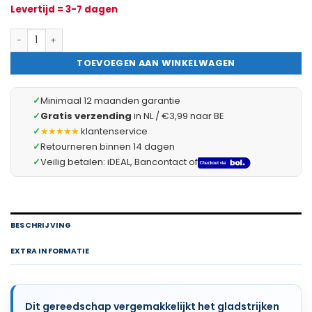
Levertijd = 3-7 dagen
EVA Afreilat / Spons Spaan 280 × 140 mm – Kunststof Met EVA – 
TOEVOEGEN AAN WINKELWAGEN
✓
Minimaal 12 maanden garantie
✓
Gratis verzending
in NL / €3,99 naar BE
✓
★★★★★
klantenservice
✓
Retourneren binnen 14 dagen
✓
Veilig betalen: iDEAL, Bancontact of
BESCHRIJVING
EXTRA INFORMATIE
Dit gereedschap vergemakkelijkt het gladstrijken