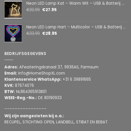
Neon LED Lamp Kat – Warm Wit – USB & Batterij – Decoratieve Tafellamp voor Kinderkamer – 28,5 x 24,5 cm
€
32.99
€
27.95
Neon LED Lamp Hart – Multicolor – USB & Batterij – Hartvormige Sfeerlamp – Kinderkamer & Slaapkamer – 25,2 x 23 cm
€
33.99
€
28.95
BEDRIJFSGEGEVENS
Adres:
Afwateringskanaal 37, 9936AS, Farmsum
Email:
info@HomeShopXL.com
Klantenservice WhatsApp:
+31 6 39891665
KVK:
87674076
BTW:
NL864365913B01
WEEE-Reg.-No.:
DE 80190933
________________
Wij zijn aangesloten bij o.a.:
RECUPEL, STICHTING OPEN, LANDBELL, STIBAT EN BEBAT