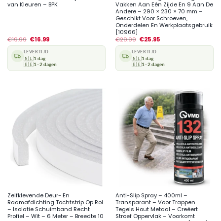
van Kleuren – BPK
Vakken Aan Eén Zijde En 9 Aan De
Andere – 290 × 230 × 70 mm –
Geschikt Voor Schroeven,
Onderdelen En Werkplaatsgebruik
[10966]
€
19.99
€
16.99
€
29.99
€
25.95
LEVERTIJD
LEVERTIJD
🇳🇱
1 dag
🇳🇱
1 dag
🇧🇪
1–2 dagen
🇧🇪
1–2 dagen
Zelfklevende Deur- En
Anti-Slip Spray – 400ml –
Raamafdichting Tochtstrip Op Rol
Transparant – Voor Trappen
– Isolatie Schuimband Recht
Tegels Hout Metaal – Creëert
Profiel – Wit – 6 Meter – Breedte 10
Stroef Oppervlak – Voorkomt