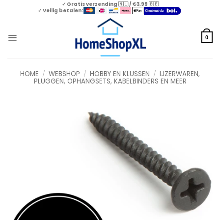
Skip
✓ Gratis verzending 🇳🇱 / €3,99 🇧🇪
✓ Veilig betalen:
to
content
0
HOME
/
WEBSHOP
/
HOBBY EN KLUSSEN
/
IJZERWAREN,
PLUGGEN, OPHANGSETS, KABELBINDERS EN MEER