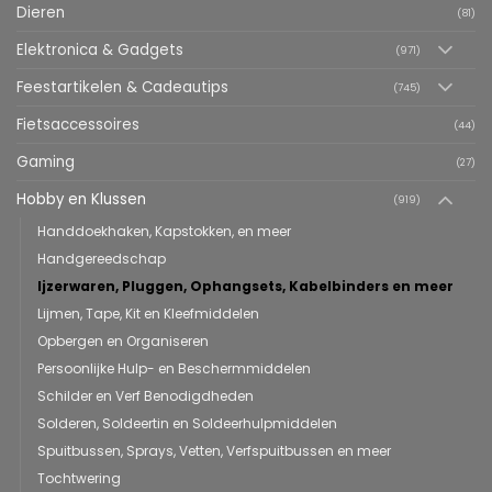
Dieren
(81)
Elektronica & Gadgets
(971)
Feestartikelen & Cadeautips
(745)
Fietsaccessoires
(44)
Gaming
(27)
Hobby en Klussen
(919)
Handdoekhaken, Kapstokken, en meer
Handgereedschap
Ijzerwaren, Pluggen, Ophangsets, Kabelbinders en meer
Lijmen, Tape, Kit en Kleefmiddelen
Opbergen en Organiseren
Persoonlijke Hulp- en Beschermmiddelen
Schilder en Verf Benodigdheden
Solderen, Soldeertin en Soldeerhulpmiddelen
Spuitbussen, Sprays, Vetten, Verfspuitbussen en meer
Tochtwering