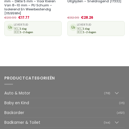
mm – Dikte 5 mm – Voor Kieren
Uitglijden – Sneldrogend [17332]
Van 8–10 mm – PU Schuim –
Isolerend En Weerbestendig
[11595WH]
€
20.99
€
17.77
€
32.99
€
28.26
LEVERTIJD
LEVERTIJD
🇳🇱
1 dag
🇳🇱
1 dag
🇧🇪
1–2 dagen
🇧🇪
1–2 dagen
PRODUCTCATEGORIEËN
Auto & Motor
(718)
Baby en Kind
(35)
Backorder
(4521)
Badkamer & Toilet
(144)