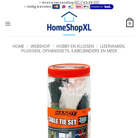
Skip
✓ Gratis verzending 🇳🇱 / €3,99 🇧🇪
✓ Veilig betalen:
to
content
0
HOME
/
WEBSHOP
/
HOBBY EN KLUSSEN
/
IJZERWAREN,
PLUGGEN, OPHANGSETS, KABELBINDERS EN MEER