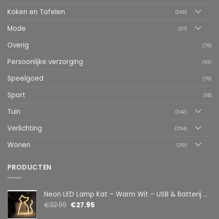
Koken en Tafelen
(265)
Mode
(57)
Overig
(76)
Persoonlijke verzorging
(63)
Speelgoed
(76)
Sport
(18)
Tuin
(342)
Verlichting
(354)
Wonen
(312)
PRODUCTEN
Neon LED Lamp Kat – Warm Wit – USB & Batterij – Decoratieve Tafellamp voor Kinderkamer – 28,5 x 24,5 cm
€
32.99
€
27.95