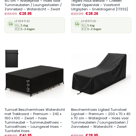
80 cm – Waterproof – Hoes voor
Tegels Hout Metaal – Creëert
Tuinmeubelen / Loungestoelen /
Stroef Oppervlak – Voorkomt
Zonnebed – Waterdicht – Zwart
Uitglijden – Sneldrogend [17332]
€
33.99
€
28.95
€
32.99
€
28.26
LEVERTIJD
LEVERTIJD
🇳🇱
1 dag
🇳🇱
1 dag
🇧🇪
1–2 dagen
🇧🇪
1–2 dagen
Tuinset Beschermhoes Waterdicht
Beschermhoes Ligbed Tuinstoel
met Trekkoord – Premium – 242 x
Ligstoel – Premium – 200 x 70 x 40
160 x 100 – Zwart – hoes
x 70 cm – Waterproof – Hoes voor
Tuinmeubel – Tuinmeubelhoes –
Tuinmeubelen / Loungestoelen /
Tuinsethoes – Loungeset Hoes –
Zonnebed – Waterdicht – Zwart
Tuintafel Hoes
€
48.99
€
41.95
€
33.99
€
28.95