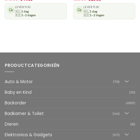
LEVERTIJD
LEVERTIJD
🇳🇱
1 dag
🇳🇱
1 dag
🇧🇪
1–2 dagen
🇧🇪
1–2 dagen
PRODUCTCATEGORIEËN
Auto & Motor
(718)
Baby en Kind
(35)
Backorder
(4520)
Badkamer & Toilet
(144)
Dieren
(81)
Elektronica & Gadgets
(971)