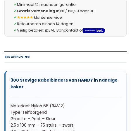
✓
Minimaal 12 maanden garantie
✓
Gratis verzending
in NL / €3,99 naar BE
✓
★★★★★
klantenservice
✓
Retourneren binnen 14 dagen
✓
Veilig betalen: iDEAL, Bancontact of
BESCHRIJVING
300 Stevige kabelbinders van HANDY in handige
koker.
Materiaal: Nylon 66 (94V.2)
Type: zelfborgend
Grootte – Pack – Kleur:
2,5 x 100 mm – 75 stuks. – zwart