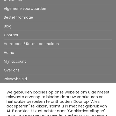
Algemene voorwaarden
Bestelinformatie
Blog
Contact
Herroepen / Retour aanmelden
Home
Mijn account
Over ons
Privacybeleid
Webshop
We gebruiken cookies op onze website om u de meest
relevante ervaring te bieden door uw voorkeuren en
Winkelwagen
herhaalde bezoeken te onthouden. Door op "Alles
accepteren" te klikken, stemt u in met het gebruik van
ALLE cookies. U kunt echter naar "Cookie-instellingen"
Stripe
MasterCard
IDeal
Bancontact
Klarna
Apple
Visa
gaan om een gecontroleerde toestemming te geven.