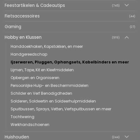
Feestartikelen & Cadeautips
(745)
Fietsaccessoires
(44)
Gaming
(27)
Hobby en Klussen
(919)
Handdoekhaken, Kapstokken, en meer
Handgereedschap
Ijzerwaren, Pluggen, Ophangsets, Kabelbinders en meer
Lijmen, Tape, Kit en Kleefmiddelen
Opbergen en Organiseren
Persoonlijke Hulp- en Beschermmiddelen
Schilder en Verf Benodigdheden
Solderen, Soldeertin en Soldeerhulpmiddelen
Spuitbussen, Sprays, Vetten, Verfspuitbussen en meer
Tochtwering
Werkhandschoenen
Huishouden
(244)