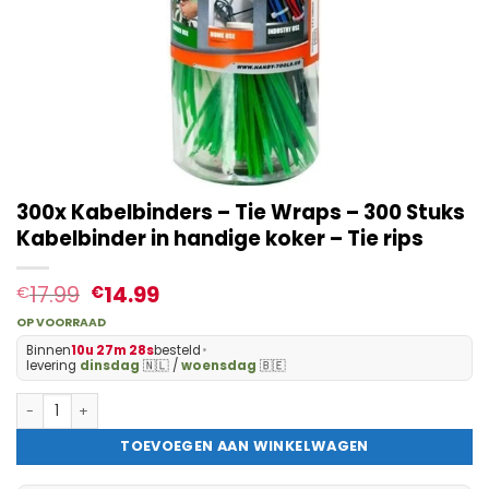
300x Kabelbinders – Tie Wraps – 300 Stuks
Kabelbinder in handige koker – Tie rips
17.99
14.99
€
€
OP VOORRAAD
Binnen
10u 27m 27s
besteld
•
levering
dinsdag
🇳🇱 /
woensdag
🇧🇪
300x Kabelbinders - Tie Wraps - 300 Stuks Kabelbinder in handig
TOEVOEGEN AAN WINKELWAGEN