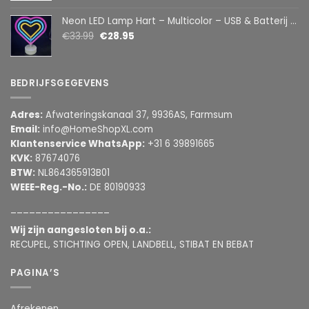
Neon LED Lamp Hart – Multicolor – USB & Batterij – Hartvormige Sfeerlamp – Kinderkamer & Slaapkamer – 25,2 x 23 cm
€
33.99
€
28.95
BEDRIJFSGEGEVENS
Adres:
Afwateringskanaal 37, 9936AS, Farmsum
Email:
info@HomeShopXL.com
Klantenservice WhatsApp:
+31 6 39891665
KVK:
87674076
BTW:
NL864365913B01
WEEE-Reg.-No.:
DE 80190933
________________
Wij zijn aangesloten bij o.a.:
RECUPEL, STICHTING OPEN, LANDBELL, STIBAT EN BEBAT
PAGINA’S
Afrekenen