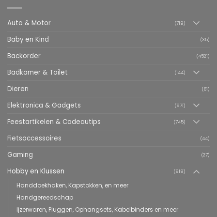
Auto & Motor
(719)
Baby en Kind
(35)
Backorder
(4521)
Badkamer & Toilet
(144)
Dieren
(81)
Elektronica & Gadgets
(971)
Feestartikelen & Cadeautips
(745)
Fietsaccessoires
(44)
Gaming
(27)
Hobby en Klussen
(919)
Handdoekhaken, Kapstokken, en meer
Handgereedschap
Ijzerwaren, Pluggen, Ophangsets, Kabelbinders en meer