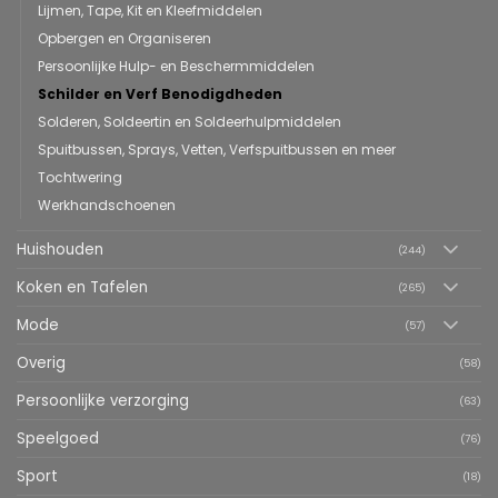
Lijmen, Tape, Kit en Kleefmiddelen
Opbergen en Organiseren
Persoonlijke Hulp- en Beschermmiddelen
Schilder en Verf Benodigdheden
Solderen, Soldeertin en Soldeerhulpmiddelen
Spuitbussen, Sprays, Vetten, Verfspuitbussen en meer
Tochtwering
Werkhandschoenen
Huishouden
(244)
Koken en Tafelen
(265)
Mode
(57)
Overig
(58)
Persoonlijke verzorging
(63)
Speelgoed
(76)
Sport
(18)