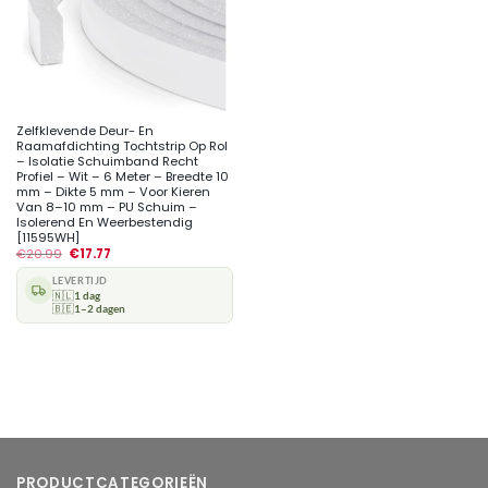
Zelfklevende Deur- En
Raamafdichting Tochtstrip Op Rol
– Isolatie Schuimband Recht
Profiel – Wit – 6 Meter – Breedte 10
mm – Dikte 5 mm – Voor Kieren
Van 8–10 mm – PU Schuim –
Isolerend En Weerbestendig
[11595WH]
€
20.99
€
17.77
LEVERTIJD
🇳🇱
1 dag
🇧🇪
1–2 dagen
PRODUCTCATEGORIEËN