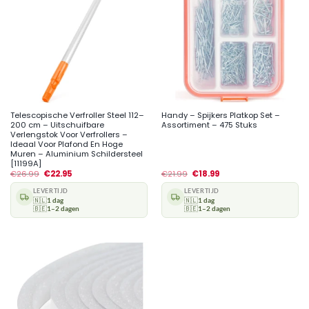
Telescopische Verfroller Steel 112–
Handy – Spijkers Platkop Set –
200 cm – Uitschuifbare
Assortiment – 475 Stuks
Verlengstok Voor Verfrollers –
Ideaal Voor Plafond En Hoge
Muren – Aluminium Schildersteel
[11199A]
€
26.99
€
22.95
€
21.99
€
18.99
LEVERTIJD
LEVERTIJD
🇳🇱
1 dag
🇳🇱
1 dag
🇧🇪
1–2 dagen
🇧🇪
1–2 dagen