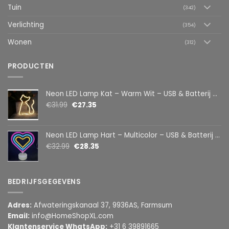
Tuin
(342)
Verlichting
(354)
Wonen
(312)
PRODUCTEN
Neon LED Lamp Kat – Warm Wit – USB & Batterij – Decoratieve Tafellamp voor Kinderkamer – 28,5 x 24,5 cm
€
31.99
€
27.35
Neon LED Lamp Hart – Multicolor – USB & Batterij – Hartvormige Sfeerlamp – Kinderkamer & Slaapkamer – 25,2 x 23 cm
€
32.99
€
28.35
BEDRIJFSGEGEVENS
Adres:
Afwateringskanaal 37, 9936AS, Farmsum
Email:
info@HomeShopXL.com
Klantenservice WhatsApp:
+31 6 39891665