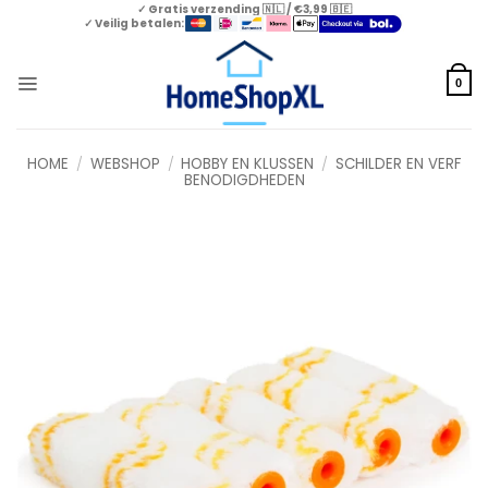
Skip
✓ Gratis verzending 🇳🇱 / €3,99 🇧🇪
✓ Veilig betalen:
to
content
0
HOME
/
WEBSHOP
/
HOBBY EN KLUSSEN
/
SCHILDER EN VERF
BENODIGDHEDEN