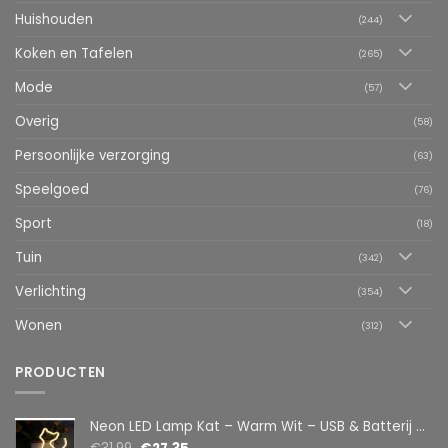
Huishouden
(244)
Koken en Tafelen
(265)
Mode
(57)
Overig
(58)
Persoonlijke verzorging
(63)
Speelgoed
(76)
Sport
(18)
Tuin
(342)
Verlichting
(354)
Wonen
(312)
PRODUCTEN
Neon LED Lamp Kat – Warm Wit – USB & Batterij – Decoratieve Tafellamp voor Kinderkamer – 28,5 x 24,5 cm