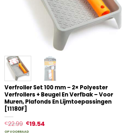
Verfroller Set 100 mm – 2× Polyester
Verfrollers + Beugel En Verfbak – Voor
Muren, Plafonds En Lijmtoepassingen
[11180F]
22.99
19.54
€
€
OP VOORRAAD