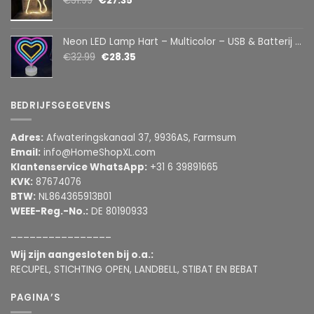
€
31.99
€
27.35
Neon LED Lamp Hart – Multicolor – USB & Batterij – Hartvormige Sfeerlamp – Kinderkamer & Slaapkamer – 25,2 x 23 cm
€
32.99
€
28.35
BEDRIJFSGEGEVENS
Adres:
Afwateringskanaal 37, 9936AS, Farmsum
Email:
info@HomeShopXL.com
Klantenservice WhatsApp:
+31 6 39891665
KVK:
87674076
BTW:
NL864365913B01
WEEE-Reg.-No.:
DE 80190933
________________
Wij zijn aangesloten bij o.a.:
RECUPEL, STICHTING OPEN, LANDBELL, STIBAT EN BEBAT
PAGINA’S