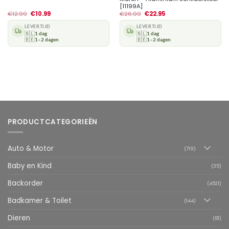
[11199A]
€
12.99
€
10.99
€
26.99
€
22.95
LEVERTIJD
LEVERTIJD
🇳🇱
1 dag
🇳🇱
1 dag
🇧🇪
1–2 dagen
🇧🇪
1–2 dagen
PRODUCTCATEGORIEËN
Auto & Motor
(719)
Baby en Kind
(35)
Backorder
(4521)
Badkamer & Toilet
(144)
Dieren
(81)