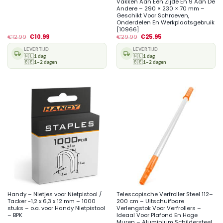
Vakken Aan Eén Zijde En 9 Aan De
Andere – 290 × 230 × 70 mm –
Geschikt Voor Schroeven,
Onderdelen En Werkplaatsgebruik
[10966]
€
12.99
€
10.99
€
29.99
€
25.95
LEVERTIJD
LEVERTIJD
🇳🇱
1 dag
🇳🇱
1 dag
🇧🇪
1–2 dagen
🇧🇪
1–2 dagen
Handy – Nietjes voor Nietpistool /
Telescopische Verfroller Steel 112–
Tacker -1,2 x 6,3 x 12 mm – 1000
200 cm – Uitschuifbare
stuks – o.a. voor Handy Nietpistool
Verlengstok Voor Verfrollers –
– BPK
Ideaal Voor Plafond En Hoge
Muren – Aluminium Schildersteel