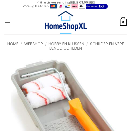
Skip
✓ Gratis verzending 🇳🇱 / €3,99 🇧🇪
✓ Veilig betalen:
to
content
0
HOME
/
WEBSHOP
/
HOBBY EN KLUSSEN
/
SCHILDER EN VERF
BENODIGDHEDEN