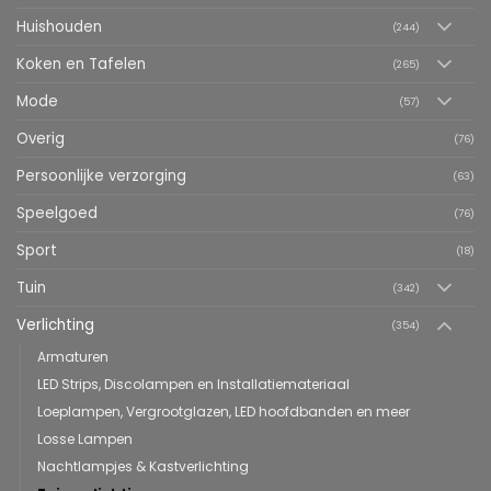
Huishouden
(244)
Koken en Tafelen
(265)
Mode
(57)
Overig
(76)
Persoonlijke verzorging
(63)
Speelgoed
(76)
Sport
(18)
Tuin
(342)
Verlichting
(354)
Armaturen
LED Strips, Discolampen en Installatiemateriaal
Loeplampen, Vergrootglazen, LED hoofdbanden en meer
Losse Lampen
Nachtlampjes & Kastverlichting