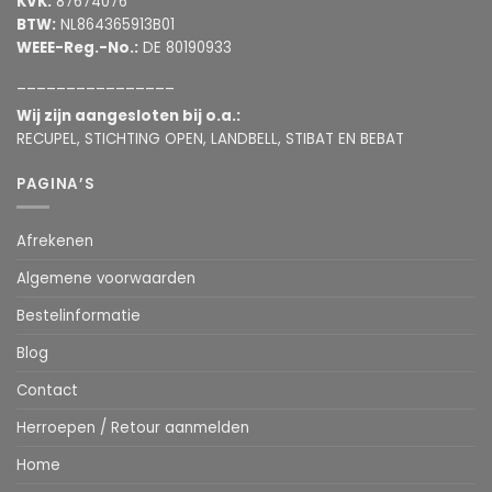
KVK:
87674076
BTW:
NL864365913B01
WEEE-Reg.-No.:
DE 80190933
________________
Wij zijn aangesloten bij o.a.:
RECUPEL, STICHTING OPEN, LANDBELL, STIBAT EN BEBAT
PAGINA’S
Afrekenen
Algemene voorwaarden
Bestelinformatie
Blog
Contact
Herroepen / Retour aanmelden
Home