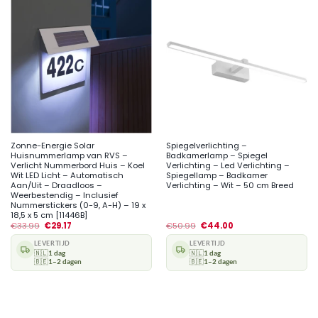
Zonne-Energie Solar
Spiegelverlichting –
Huisnummerlamp van RVS –
Badkamerlamp – Spiegel
Verlicht Nummerbord Huis – Koel
Verlichting – Led Verlichting –
Wit LED Licht – Automatisch
Spiegellamp – Badkamer
Aan/Uit – Draadloos –
Verlichting – Wit – 50 cm Breed
Weerbestendig – Inclusief
Nummerstickers (0-9, A-H) – 19 x
18,5 x 5 cm [11446B]
€
33.99
€
29.17
€
50.99
€
44.00
LEVERTIJD
LEVERTIJD
🇳🇱
1 dag
🇳🇱
1 dag
🇧🇪
1–2 dagen
🇧🇪
1–2 dagen