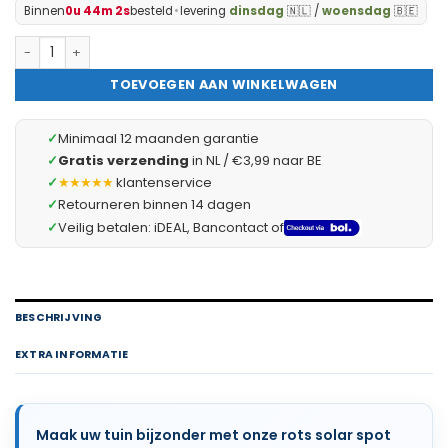
Binnen
0u 44m 1s
besteld
•
levering
dinsdag
🇳🇱 /
woensdag
🇧🇪
Garden of Eden - Solar Steen Grondspot LED - XL - Tuinverlichting
TOEVOEGEN AAN WINKELWAGEN
✓
Minimaal 12 maanden garantie
✓
Gratis verzending
in NL / €3,99 naar BE
✓
★★★★★
klantenservice
✓
Retourneren binnen 14 dagen
✓
Veilig betalen: iDEAL, Bancontact of
BESCHRIJVING
EXTRA INFORMATIE
Maak uw tuin bijzonder met onze rots solar spot