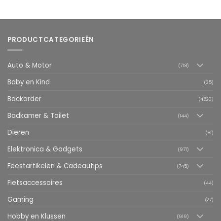
PRODUCTCATEGORIEËN
Auto & Motor
(718)
Baby en Kind
(35)
Backorder
(4520)
Badkamer & Toilet
(144)
Dieren
(81)
Elektronica & Gadgets
(971)
Feestartikelen & Cadeautips
(745)
Fietsaccessoires
(44)
Gaming
(27)
Hobby en Klussen
(919)