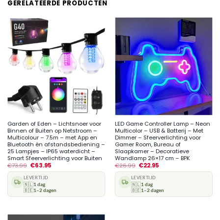
GERELATEERDE PRODUCTEN
Garden of Eden – Lichtsnoer voor
LED Game Controller Lamp – Neon
Binnen of Buiten op Netstroom –
Multicolor – USB & Batterij – Met
Multicolour – 7.5m – met App en
Dimmer – Sfeerverlichting voor
Bluetooth én afstandsbediening –
Gamer Room, Bureau of
25 Lampjes – IP65 waterdicht –
Slaapkamer – Decoratieve
Smart Sfeerverlichting voor Buiten
Wandlamp 26×17 cm – BPK
€
73.99
€
63.95
€
26.99
€
22.95
LEVERTIJD
LEVERTIJD
🇳🇱
1 dag
🇳🇱
1 dag
🇧🇪
1–2 dagen
🇧🇪
1–2 dagen