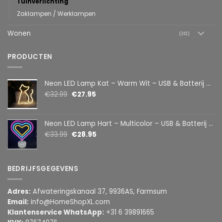
Tuinverlichting
Zaklampen / Werklampen
Wonen
(312)
PRODUCTEN
Neon LED Lamp Kat – Warm Wit – USB & Batterij – Decoratieve Tafellamp voor Kinderkamer – 28,5 x 24,5 cm
€
32.99
€
27.95
Neon LED Lamp Hart – Multicolor – USB & Batterij – Hartvormige Sfeerlamp – Kinderkamer & Slaapkamer – 25,2 x 23 cm
€
33.99
€
28.95
BEDRIJFSGEGEVENS
Adres:
Afwateringskanaal 37, 9936AS, Farmsum
Email:
info@HomeShopXL.com
Klantenservice WhatsApp:
+31 6 39891665