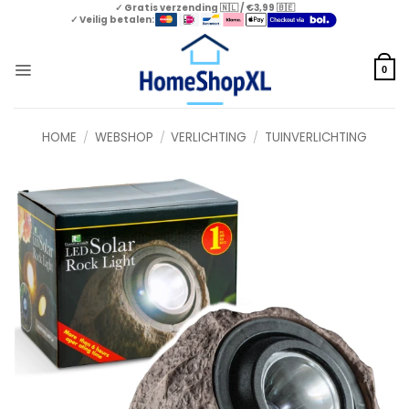
Skip
✓ Gratis verzending 🇳🇱 / €3,99 🇧🇪
✓ Veilig betalen:
to
content
0
HOME
/
WEBSHOP
/
VERLICHTING
/
TUINVERLICHTING