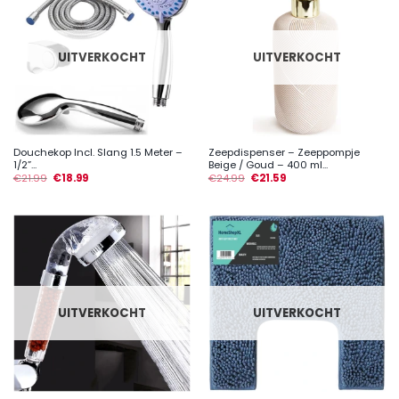
UITVERKOCHT
UITVERKOCHT
Douchekop Incl. Slang 1.5 Meter –
Zeepdispenser – Zeeppompje
1/2”...
Beige / Goud – 400 ml...
€
21.99
€
18.99
€
24.99
€
21.59
UITVERKOCHT
UITVERKOCHT