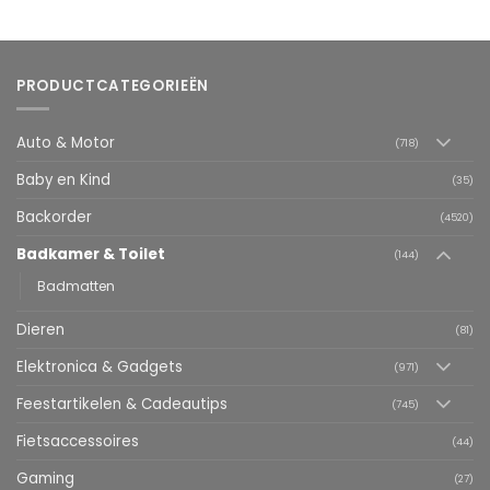
PRODUCTCATEGORIEËN
Auto & Motor
(718)
Baby en Kind
(35)
Backorder
(4520)
Badkamer & Toilet
(144)
Badmatten
Dieren
(81)
Elektronica & Gadgets
(971)
Feestartikelen & Cadeautips
(745)
Fietsaccessoires
(44)
Gaming
(27)