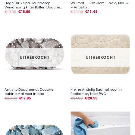
Hoge Druk Spa Douchekop
WC mat – 50x50cm – Navy Blauw
Vervanging Filter Ballen Douche...
– Antislip...
€
19.99
€
16.99
€
20.99
€
17.49
UITVERKOCHT
UITVERKOCHT
Antislip Douchemat Douche
Kleine Antislip Badmat voor in
cabine Mat voor in bad –...
Badkamer/Toilet/WC –...
€
20.99
€
17.95
€
24.99
€
20.95