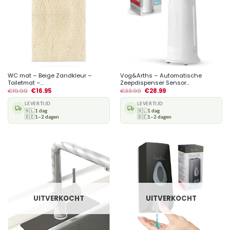
WC mat – Beige Zandkleur –
Vog&Arths – Automatische
Toiletmat –...
Zeepdispenser Sensor...
€
19.99
€
16.95
€
33.99
€
28.99
LEVERTIJD
LEVERTIJD
🇳🇱
1 dag
🇳🇱
1 dag
🇧🇪
1–2 dagen
🇧🇪
1–2 dagen
UITVERKOCHT
UITVERKOCHT