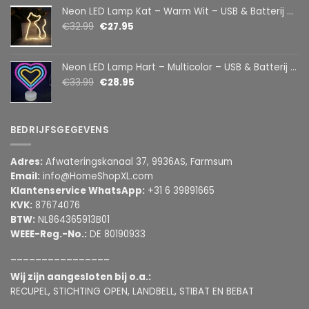
Neon LED Lamp Kat – Warm Wit – USB & Batterij – Decoratieve Tafellamp voor Kinderkamer – 28,5 x 24,5 cm
€
32.99
€
27.95
Neon LED Lamp Hart – Multicolor – USB & Batterij – Hartvormige Sfeerlamp – Kinderkamer & Slaapkamer – 25,2 x 23 cm
€
33.99
€
28.95
BEDRIJFSGEGEVENS
Adres:
Afwateringskanaal 37, 9936AS, Farmsum
Email:
info@HomeShopXL.com
Klantenservice WhatsApp:
+31 6 39891665
KVK:
87674076
BTW:
NL864365913B01
WEEE-Reg.-No.:
DE 80190933
________________
Wij zijn aangesloten bij o.a.:
RECUPEL, STICHTING OPEN, LANDBELL, STIBAT EN BEBAT