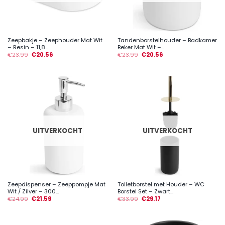
Zeepbakje – Zeephouder Mat Wit
Tandenborstelhouder – Badkamer
– Resin – 11,8...
Beker Mat Wit –...
€
23.99
€
20.56
€
23.99
€
20.56
UITVERKOCHT
UITVERKOCHT
Zeepdispenser – Zeeppompje Mat
Toiletborstel met Houder – WC
Wit / Zilver – 300...
Borstel Set – Zwart...
€
24.99
€
21.59
€
33.99
€
29.17