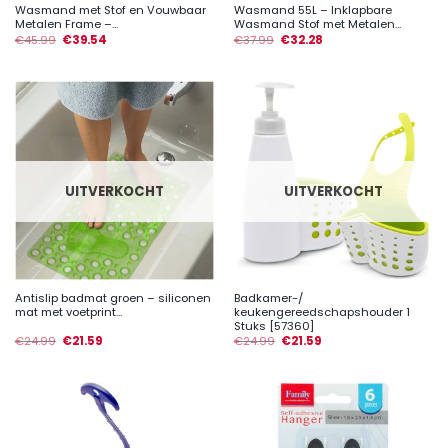
Wasmand met Stof en Vouwbaar
Wasmand 55L – Inklapbare
Metalen Frame –...
Wasmand Stof met Metalen...
€
45.99
€
39.54
€
37.99
€
32.28
UITVERKOCHT
UITVERKOCHT
Antislip badmat groen – siliconen
Badkamer-/
mat met voetprint...
keukengereedschapshouder 1
Stuks [57360]
€
24.99
€
21.59
€
24.99
€
21.59