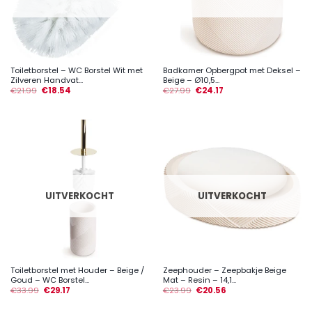
Toiletborstel – WC Borstel Wit met
Badkamer Opbergpot met Deksel –
Zilveren Handvat...
Beige – Ø10,5...
€
21.99
€
18.54
€
27.99
€
24.17
UITVERKOCHT
UITVERKOCHT
Toiletborstel met Houder – Beige /
Zeephouder – Zeepbakje Beige
Goud – WC Borstel...
Mat – Resin – 14,1...
€
33.99
€
29.17
€
23.99
€
20.56