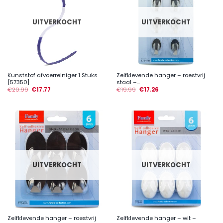
UITVERKOCHT
UITVERKOCHT
Kunststof afvoerreiniger 1 Stuks
Zelfklevende hanger – roestvrij
[57350]
staal –...
€
20.99
€
17.77
€
19.99
€
17.26
UITVERKOCHT
UITVERKOCHT
Zelfklevende hanger – roestvrij
Zelfklevende hanger – wit –