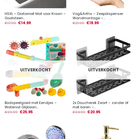
HSXL – Diatomiet Mat voor Kraan –
Vog&Arths – Zeepdispenser
Gootsteen...
Wandmontage –...
€
17.99
€
14.99
€
21.99
€
18.99
UITVERKOCHT
UITVERKOCHT
Badspeelgoed met Eendjes –
2x Doucherek Zwart – zonder óf
Waterval Glijbaan...
met boren –...
€
29.99
€
25.95
€
24.99
€
20.95