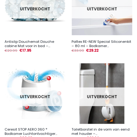
UITVERKOCHT
UITVERKOCHT
Antislip Douchemat Douche
Pattex RE-NEW Special Siliconenkit
cabine Mat voor in bad –...
– 80 ml – Badkamer...
€
20.99
€
17.95
€
33.99
€
29.22
UITVERKOCHT
UITVERKOCHT
Ceresit STOP AERO 360 °
Toiletborstel in de vorm van eend
Badkamer Luchtontvochtiger...
met houder –...