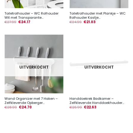
Toiletrolhouder – WC Rolhouder
Toiletrolhouder met Plankje – WC
Wit met Transparante...
Rolhouder Kastje...
€
27.99
€
24.17
€
24.99
€
21.03
UITVERKOCHT
UITVERKOCHT
Wand Organizer met 7 Haken –
Handdoekrek Badkamer –
Zelfklevende Opberger...
Zelfklevende Handdoekhouder...
€
28.99
€
24.70
€
26.99
€
22.63