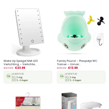
Make Up Spiegel Met LED
Family Pound – Plaspotje WC
Verlichting – Verlichte...
Trainer – Urinoir...
€
27.99
€
23.99
€
16.99
€
13.99
LEVERTIJD
LEVERTIJD
🇳🇱
1 dag
🇳🇱
1 dag
🇧🇪
1–2 dagen
🇧🇪
1–2 dagen