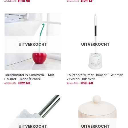
€
44.99
€
38.98
€
26.99
€
23.14
UITVERKOCHT
UITVERKOCHT
Toiletborstel in Kersvorm – Met
Toiletborstel met Houder – Wit met
Houder – Rood/Groen...
Zilveren Handvat...
€
26.99
€
22.63
€
23.99
€
20.40
UITVERKOCHT
UITVERKOCHT