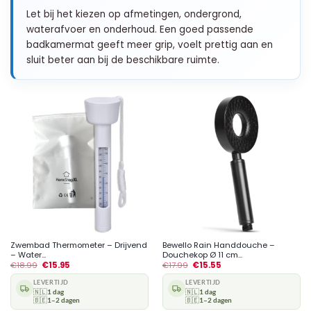
Let bij het kiezen op afmetingen, ondergrond,
waterafvoer en onderhoud. Een goed passende
badkamermat geeft meer grip, voelt prettig aan en
sluit beter aan bij de beschikbare ruimte.
Zwembad Thermometer – Drijvend
Bewello Rain Handdouche –
– Water...
Douchekop Ø 11 cm...
€
18.99
€
15.95
€
17.99
€
15.55
LEVERTIJD
LEVERTIJD
🇳🇱
1 dag
🇳🇱
1 dag
🇧🇪
1–2 dagen
🇧🇪
1–2 dagen