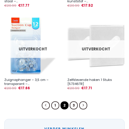
staal –...
kunststof –...
€
20.99
€
17.77
€
20.99
€
17.52
UITVERKOCHT
UITVERKOCHT
Zuignaphanger – 3,5 cm –
Zelfklevende haken 1 Stuks
transparant –...
[57346TR]
€
20.99
€
17.66
€
20.99
€
17.71
1
2
3
VERDER WINKELEN