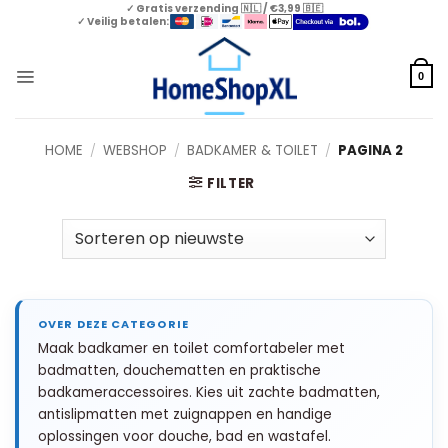
Skip
✓ Gratis verzending 🇳🇱 / €3,99 🇧🇪
✓ Veilig betalen:
to
content
0
HOME
/
WEBSHOP
/
BADKAMER & TOILET
/
PAGINA 2
FILTER
Maak badkamer en toilet comfortabeler met
badmatten, douchematten en praktische
badkameraccessoires. Kies uit zachte badmatten,
antislipmatten met zuignappen en handige
oplossingen voor douche, bad en wastafel.