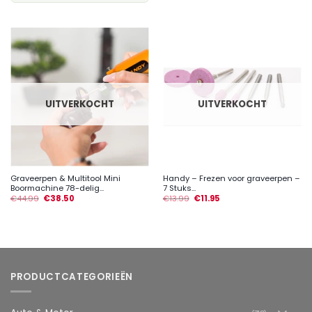
UITVERKOCHT
UITVERKOCHT
Graveerpen & Multitool Mini
Handy – Frezen voor graveerpen –
Boormachine 78-delig...
7 Stuks...
€
44.99
€
38.50
€
13.99
€
11.95
PRODUCTCATEGORIEËN