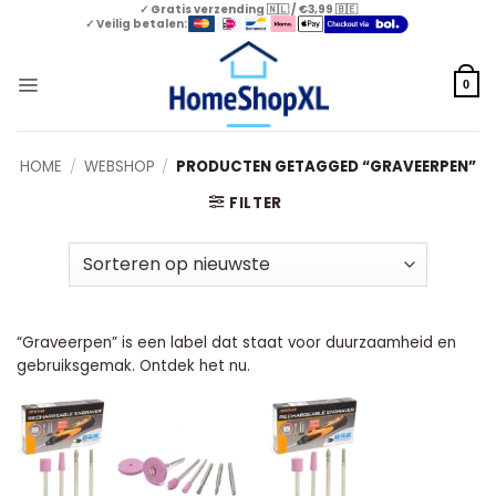
Skip
✓ Gratis verzending 🇳🇱 / €3,99 🇧🇪
✓ Veilig betalen:
to
content
0
HOME
/
WEBSHOP
/
PRODUCTEN GETAGGED “GRAVEERPEN”
FILTER
“Graveerpen” is een label dat staat voor duurzaamheid en
gebruiksgemak. Ontdek het nu.