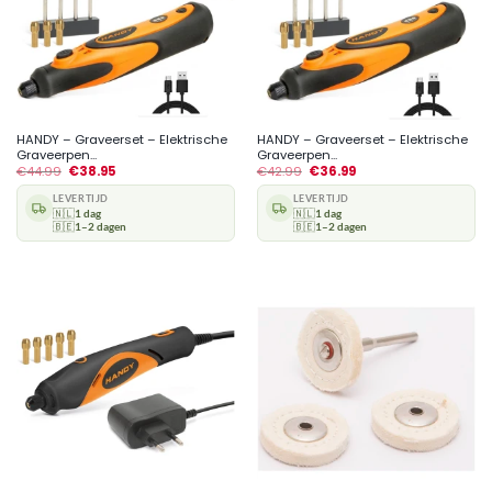
HANDY – Graveerset – Elektrische
HANDY – Graveerset – Elektrische
Graveerpen...
Graveerpen...
€
44.99
€
38.95
€
42.99
€
36.99
LEVERTIJD
LEVERTIJD
🇳🇱
1 dag
🇳🇱
1 dag
🇧🇪
1–2 dagen
🇧🇪
1–2 dagen