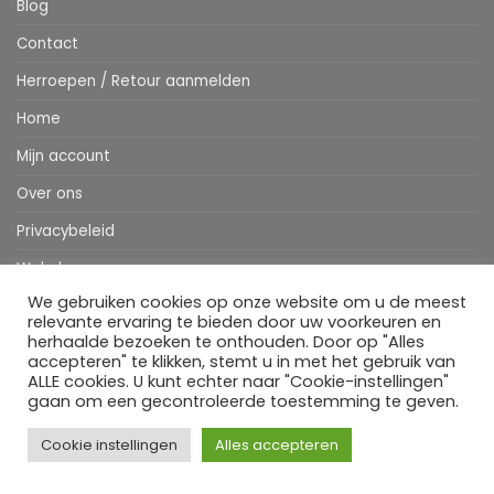
Blog
Contact
Herroepen / Retour aanmelden
Home
Mijn account
Over ons
Privacybeleid
Webshop
We gebruiken cookies op onze website om u de meest
Winkelwagen
relevante ervaring te bieden door uw voorkeuren en
herhaalde bezoeken te onthouden. Door op "Alles
accepteren" te klikken, stemt u in met het gebruik van
ALLE cookies. U kunt echter naar "Cookie-instellingen"
Stripe
MasterCard
IDeal
Bancontact
Klarna
Apple
Visa
gaan om een gecontroleerde toestemming te geven.
Pay
HOME
WEBSHOP
MIJN ACCOUNT
BESTELINFORMATIE
OVER ONS
BLOG
CONTACT
Cookie instellingen
Alles accepteren
Copyright 2026 ©
Flatsome Theme