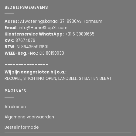
BEDRIJFSGEGEVENS
Adres:
Afwateringskanaal 37, 9936AS, Farmsum
Email:
info@HomeShopXL.com
Klantenservice WhatsApp:
+31 6 39891665
KVK:
87674076
BTW:
NL864365913B01
WEEE-Reg.-No.:
DE 80190933
________________
Wij zijn aangesloten bij o.a.:
RECUPEL, STICHTING OPEN, LANDBELL, STIBAT EN BEBAT
PAGINA’S
Afrekenen
Algemene voorwaarden
Bestelinformatie