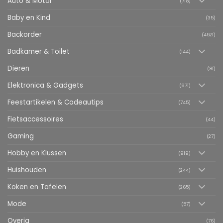
Auto & Motor
(718)
Baby en Kind
(35)
Backorder
(4521)
Badkamer & Toilet
(144)
Dieren
(81)
Elektronica & Gadgets
(971)
Feestartikelen & Cadeautips
(745)
Fietsaccessoires
(44)
Gaming
(27)
Hobby en Klussen
(919)
Huishouden
(244)
Koken en Tafelen
(265)
Mode
(57)
Overig
(76)