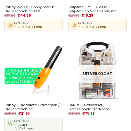
Handy Midi Drill Hobby Boor En
Polijstwiel Set – 3 Losse
Graveermachine 18 V...
Polijstwielen Met Opspanstift...
€
51.99
€
44.66
€
21.99
€
18.29
LEVERTIJD
LEVERTIJD
🇳🇱 / 🇧🇪
3–7 dagen
🇳🇱 / 🇧🇪
3–7 dagen
UITVERKOCHT
Handy – Draadloze Graveerpen /
HANDY – Graveerset –
Graveermachine...
Professionele Draadloze...
€
25.99
€
21.95
€
87.99
€
75.99
LEVERTIJD
🇳🇱
1 dag
🇧🇪
1–2 dagen