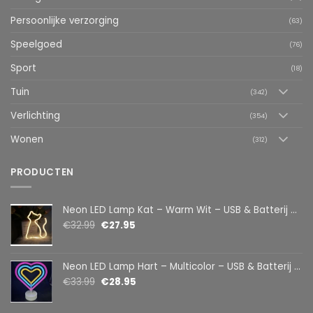
Persoonlijke verzorging
(63)
Speelgoed
(76)
Sport
(18)
Tuin
(342)
Verlichting
(354)
Wonen
(312)
PRODUCTEN
Neon LED Lamp Kat – Warm Wit – USB & Batterij – Decoratieve Tafellamp voor Kinderkamer – 28,5 x 24,5 cm
€
32.99
€
27.95
Neon LED Lamp Hart – Multicolor – USB & Batterij – Hartvormige Sfeerlamp – Kinderkamer & Slaapkamer – 25,2 x 23 cm
€
33.99
€
28.95