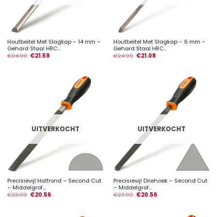
Houtbeitel Met Slagkap – 14 mm –
Houtbeitel Met Slagkap – 6 mm –
Gehard Staal HRC...
Gehard Staal HRC...
€
24.99
€
21.59
€
24.99
€
21.08
UITVERKOCHT
UITVERKOCHT
Precisievijl Halfrond – Second Cut
Precisievijl Driehoek – Second Cut
– Middelgrof...
– Middelgrof...
€
23.99
€
20.56
€
23.99
€
20.56