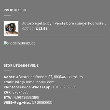
PRODUCTEN
Autospiegel baby - verstelbare spiegel hoofdsteun achterbank - veiligheidsspiegel - baby en kids - 19 x 30cm - 360 graden draaibaar - zwart
€
27.99
€
23.95
Product
BEDRIJFSGEGEVENS
Adres:
Afwateringskanaal 37, 9936AS, Farmsum
Email:
info@HomeShopXL.com
Klantenservice WhatsApp:
+31 6 39891665
KVK:
87674076
BTW:
NL864365913B01
WEEE-Reg.-No.:
DE 80190933