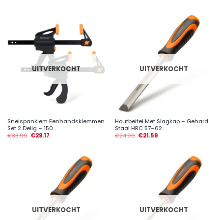
UITVERKOCHT
UITVERKOCHT
Snelspanklem Eenhandsklemmen
Houtbeitel Met Slagkap – Gehard
Set 2 Delig – 150...
Staal HRC 57–62...
€
33.99
€
29.17
€
24.99
€
21.59
UITVERKOCHT
UITVERKOCHT