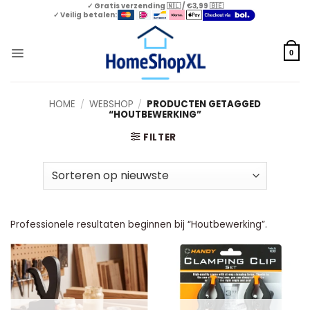
Skip
✓ Gratis verzending 🇳🇱 / €3,99 🇧🇪
✓ Veilig betalen:
to
content
0
HOME
/
WEBSHOP
/
PRODUCTEN GETAGGED
“HOUTBEWERKING”
FILTER
Professionele resultaten beginnen bij “Houtbewerking”.