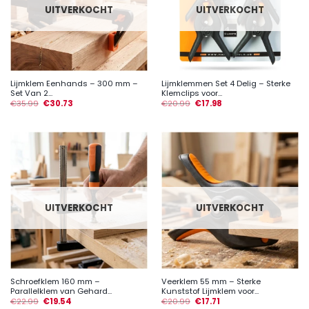
UITVERKOCHT
UITVERKOCHT
Lijmklem Eenhands – 300 mm –
Lijmklemmen Set 4 Delig – Sterke
Set Van 2...
Klemclips voor...
€
35.99
€
30.73
€
20.99
€
17.98
UITVERKOCHT
UITVERKOCHT
Schroefklem 160 mm –
Veerklem 55 mm – Sterke
Parallelklem van Gehard...
Kunststof Lijmklem voor...
€
22.99
€
19.54
€
20.99
€
17.71