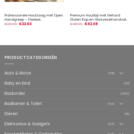
Professionele Houtzaag met Open
Premium Houtbijl met Gehard
Handgreep – Flexibel...
Stalen Kop en Glasvezelhandvat...
€
26.99
€
22.63
€
48.99
€
42.08
PRODUCTCATEGORIEËN
Auto & Motor
(718)
Baby en Kind
(35)
Backorder
(4520)
Badkamer & Toilet
(144)
Dieren
(81)
Elektronica & Gadgets
(971)