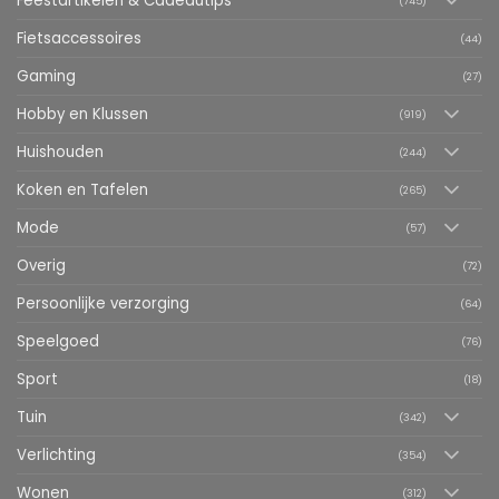
Feestartikelen & Cadeautips
(745)
Fietsaccessoires
(44)
Gaming
(27)
Hobby en Klussen
(919)
Huishouden
(244)
Koken en Tafelen
(265)
Mode
(57)
Overig
(72)
Persoonlijke verzorging
(64)
Speelgoed
(76)
Sport
(18)
Tuin
(342)
Verlichting
(354)
Wonen
(312)