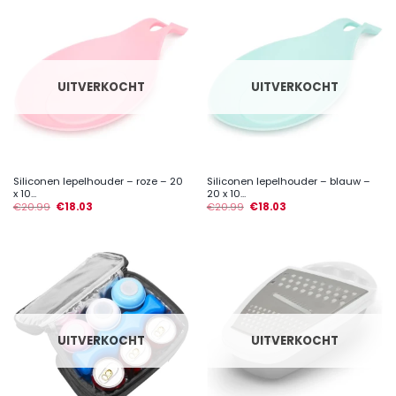
UITVERKOCHT
UITVERKOCHT
Siliconen lepelhouder – roze – 20
Siliconen lepelhouder – blauw –
x 10...
20 x 10...
€
20.99
€
18.03
€
20.99
€
18.03
UITVERKOCHT
UITVERKOCHT