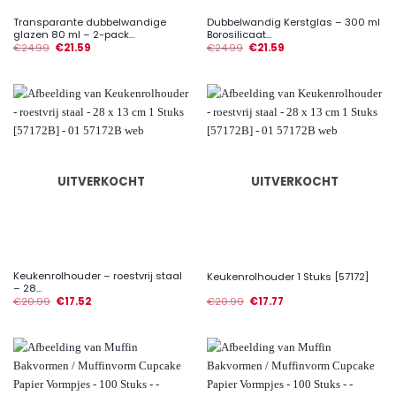
Transparante dubbelwandige
Dubbelwandig Kerstglas – 300 ml
glazen 80 ml – 2-pack...
Borosilicaat...
€
24.99
€
21.59
€
24.99
€
21.59
UITVERKOCHT
UITVERKOCHT
Keukenrolhouder – roestvrij staal
Keukenrolhouder 1 Stuks [57172]
– 28...
€
20.99
€
17.52
€
20.99
€
17.77