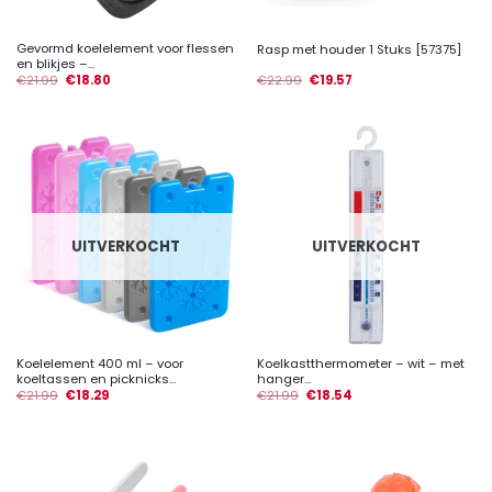
Gevormd koelelement voor flessen
Rasp met houder 1 Stuks [57375]
en blikjes –...
€
21.99
€
18.80
€
22.99
€
19.57
UITVERKOCHT
UITVERKOCHT
Koelelement 400 ml – voor
Koelkastthermometer – wit – met
koeltassen en picknicks...
hanger...
€
21.99
€
18.29
€
21.99
€
18.54