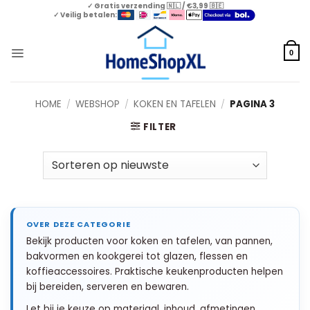
Skip
✓ Gratis verzending 🇳🇱 / €3,99 🇧🇪
✓ Veilig betalen:
to
content
0
HOME
/
WEBSHOP
/
KOKEN EN TAFELEN
/
PAGINA 3
FILTER
Bekijk producten voor koken en tafelen, van pannen,
bakvormen en kookgerei tot glazen, flessen en
koffieaccessoires. Praktische keukenproducten helpen
bij bereiden, serveren en bewaren.
Let bij je keuze op materiaal, inhoud, afmetingen,