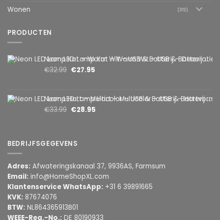
Wonen
(312)
PRODUCTEN
Neon LED Lamp Kat – Warm Wit – USB & Batterij – Decoratieve Tafellamp voor Kinderkamer – 28,5 x 24,5 cm
€
32.99
€
27.95
Neon LED Lamp Hart – Multicolor – USB & Batterij – Hartvormige Sfeerlamp – Kinderkamer & Slaapkamer – 25,2 x 23 cm
€
33.99
€
28.95
BEDRIJFSGEGEVENS
Adres:
Afwateringskanaal 37, 9936AS, Farmsum
Email:
info@HomeShopXL.com
Klantenservice WhatsApp:
+31 6 39891665
KVK:
87674076
BTW:
NL864365913B01
WEEE-Reg.-No.:
DE 80190933