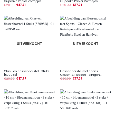
Cupcake Papier Vormpjes...
Cupcake Papier Vormpjes...
€
20.99
€
17.71
€
20.99
€
17.71
UITVERKOCHT
UITVERKOCHT
Glas- en flessenborstel 1 Stuks
Flessenborstel met Spons –
[57095B]
Glazen & Flessen Reinigen...
€
20.99
€
17.77
€
20.99
€
17.77