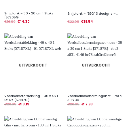
Snijplank – 30 x 20 cm 1 Stuks
Snijplank – “BBQ” 3 designs –...
[57205G]
€
16.99
€
14.30
€
22.99
€
19.54
UITVERKOCHT
UITVERKOCHT
Voedselnetafdekking – 46 x 46 1
Voedselbeschermingsnet – roze –
Stuks [57187XL]
30 x 30...
€
20.99
€
18.19
€
20.99
€
17.98