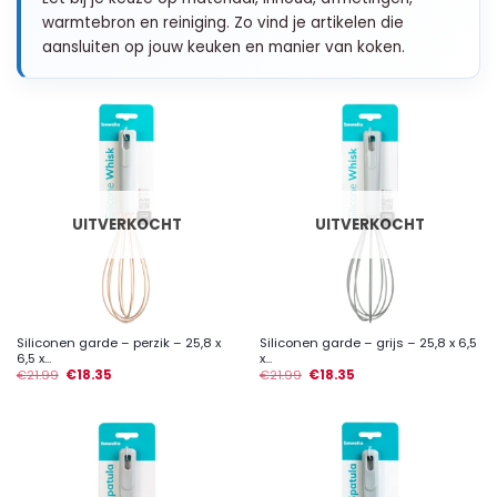
warmtebron en reiniging. Zo vind je artikelen die
aansluiten op jouw keuken en manier van koken.
UITVERKOCHT
UITVERKOCHT
Siliconen garde – perzik – 25,8 x
Siliconen garde – grijs – 25,8 x 6,5
6,5 x...
x...
€
21.99
€
18.35
€
21.99
€
18.35