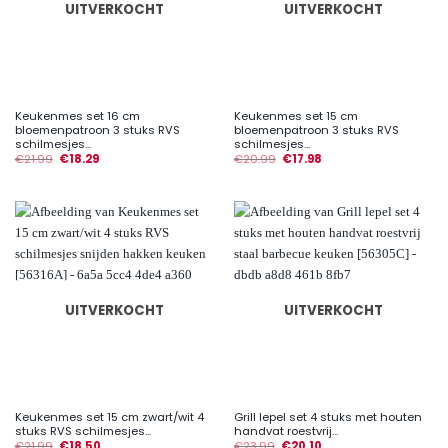
UITVERKOCHT
UITVERKOCHT
Keukenmes set 16 cm
Keukenmes set 15 cm
bloemenpatroon 3 stuks RVS
bloemenpatroon 3 stuks RVS
schilmesjes...
schilmesjes...
€
21.99
€
18.29
€
20.99
€
17.98
UITVERKOCHT
UITVERKOCHT
Keukenmes set 15 cm zwart/wit 4
Grill lepel set 4 stuks met houten
stuks RVS schilmesjes...
handvat roestvrij...
€
21.99
€
18.50
€
23.99
€
20.10