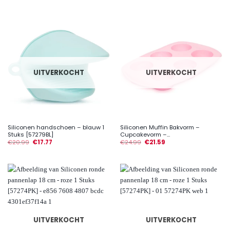
UITVERKOCHT
UITVERKOCHT
Siliconen handschoen – blauw 1
Siliconen Muffin Bakvorm –
Stuks [57279BL]
Cupcakevorm –...
€
20.99
€
17.77
€
24.99
€
21.59
UITVERKOCHT
UITVERKOCHT