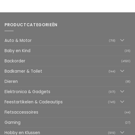
PRODUCTCATEGORIEËN
Auto & Motor
(718)
Baby en Kind
(35)
Backorder
(4520)
Badkamer & Toilet
(144)
Dieren
(81)
Elektronica & Gadgets
(971)
Feestartikelen & Cadeautips
(745)
Fietsaccessoires
(44)
Gaming
(27)
Hobby en Klussen
(919)