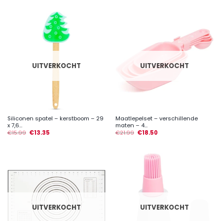
UITVERKOCHT
UITVERKOCHT
Siliconen spatel – kerstboom – 29
Maatlepelset – verschillende
x 7,6...
maten – 4...
€
15.99
€
13.35
€
21.99
€
18.50
UITVERKOCHT
UITVERKOCHT