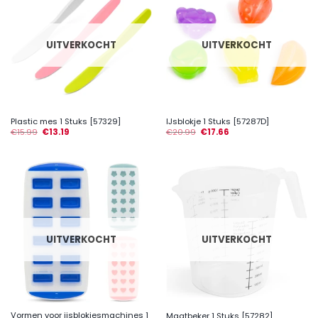
UITVERKOCHT
UITVERKOCHT
Plastic mes 1 Stuks [57329]
IJsblokje 1 Stuks [57287D]
€
15.99
€
13.19
€
20.99
€
17.66
UITVERKOCHT
UITVERKOCHT
Vormen voor ijsblokjesmachines 1
Maatbeker 1 Stuks [57282]