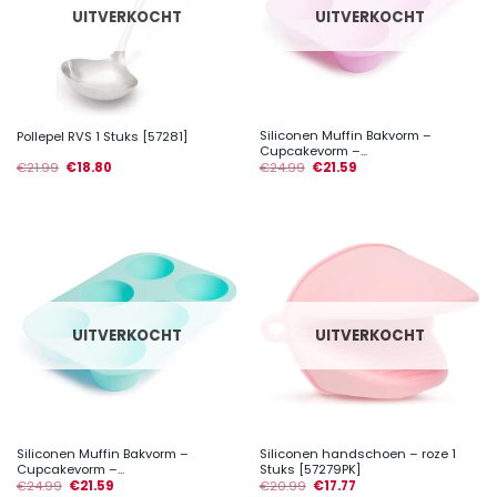
UITVERKOCHT
UITVERKOCHT
Siliconen Muffin Bakvorm –
Pollepel RVS 1 Stuks [57281]
Cupcakevorm –...
€
21.99
€
18.80
€
24.99
€
21.59
UITVERKOCHT
UITVERKOCHT
Siliconen Muffin Bakvorm –
Siliconen handschoen – roze 1
Cupcakevorm –...
Stuks [57279PK]
€
24.99
€
21.59
€
20.99
€
17.77