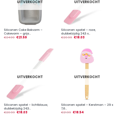
UITVERKOCHT
UITVERKOCHT
Siliconen Cake Bakvorm –
Siliconen spatel – roze,
Cakevorm – grijs...
dubbelzijdig 24,5 x...
€
24.99
€
21.59
€
20.99
€
18.03
UITVERKOCHT
UITVERKOCHT
Siliconen spatel – lichtblauw,
Siliconen spatel – Kerstman – 29 x
dubbelzijdig 24,5...
7,6...
€
20.99
€
18.03
€
21.99
€
18.54