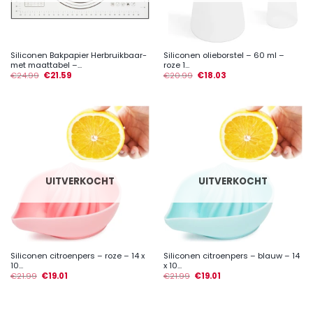
Siliconen Bakpapier Herbruikbaar-
Siliconen olieborstel – 60 ml –
met maattabel –...
roze 1...
€
24.99
€
21.59
€
20.99
€
18.03
UITVERKOCHT
UITVERKOCHT
Siliconen citroenpers – roze – 14 x
Siliconen citroenpers – blauw – 14
10...
x 10...
€
21.99
€
19.01
€
21.99
€
19.01