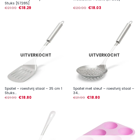
Stuks [57285]
€
21.99
€
18.29
€
20.99
€
18.03
UITVERKOCHT
UITVERKOCHT
Spatel – roestvrij staal – 35 cm 1
Spatel met sleuf – roestvrij staal –
Stuks...
34...
€
21.99
€
18.80
€
21.99
€
18.80