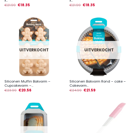
x...
x...
€
21.99
€
18.35
€
21.99
€
18.35
UITVERKOCHT
UITVERKOCHT
Siliconen Muffin Bakvorm –
Siliconen Bakvorm Rond – cake –
Cupcakevorm –...
Cakevorm...
€
23.99
€
20.56
€
24.99
€
21.59