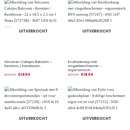
UITVERKOCHT
UITVERKOCHT
Siliconen Cakejes Bakvorm –
Knoflookrasp met
Kerstmis / Kerstboom...
vingerbeschermer –
ergonomisch...
€
22.99
€
19.54
€
21.99
€
18.54
UITVERKOCHT
UITVERKOCHT