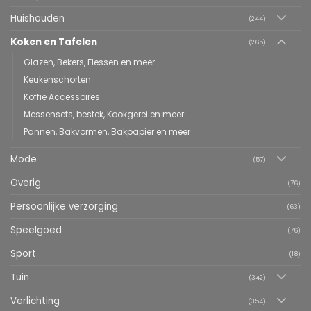
Huishouden
(244)
Koken en Tafelen
(265)
Glazen, Bekers, Flessen en meer
Keukenschorten
Koffie Accessoires
Messensets, bestek, Kookgerei en meer
Pannen, Bakvormen, Bakpapier en meer
Mode
(57)
Overig
(76)
Persoonlijke verzorging
(63)
Speelgoed
(76)
Sport
(18)
Tuin
(342)
Verlichting
(354)