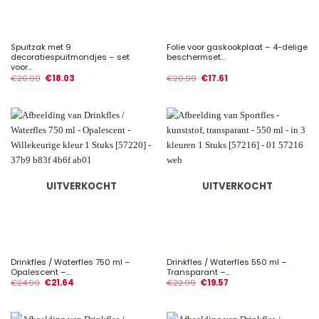
Spuitzak met 9
Folie voor gaskookplaat – 4-delige
decoratiespuitmondjes – set
beschermset...
voor...
€
20.99
€
18.03
€
20.99
€
17.61
UITVERKOCHT
UITVERKOCHT
Drinkfles / Waterfles 750 ml –
Drinkfles / Waterfles 550 ml –
Opalescent –...
Transparant –...
€
24.99
€
21.64
€
22.99
€
19.57