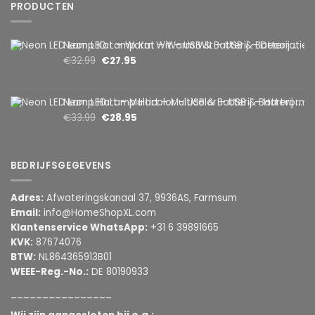
PRODUCTEN
Neon LED Lamp Kat – Warm Wit – USB & Batterij – Decoratieve Tafellamp voor Kinderkamer – 28,5 x 24,5 cm
€
32.99
€
27.95
Neon LED Lamp Hart – Multicolor – USB & Batterij – Hartvormige Sfeerlamp – Kinderkamer & Slaapkamer – 25,2 x 23 cm
€
33.99
€
28.95
BEDRIJFSGEGEVENS
Adres:
Afwateringskanaal 37, 9936AS, Farmsum
Email:
info@HomeShopXL.com
Klantenservice WhatsApp:
+31 6 39891665
KVK:
87674076
BTW:
NL864365913B01
WEEE-Reg.-No.:
DE 80190933
________________