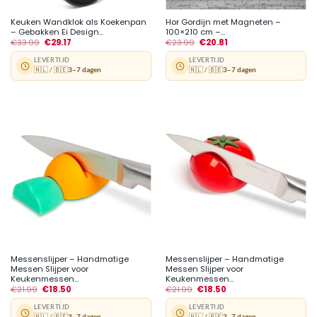
Keuken Wandklok als Koekenpan
Hor Gordijn met Magneten –
– Gebakken Ei Design...
100×210 cm –...
€
33.99
€
29.17
€
23.99
€
20.81
LEVERTIJD
LEVERTIJD
🇳🇱 / 🇧🇪
3–7 dagen
🇳🇱 / 🇧🇪
3–7 dagen
Messenslijper – Handmatige
Messenslijper – Handmatige
Messen Slijper voor
Messen Slijper voor
Keukenmessen...
Keukenmessen...
€
21.99
€
18.50
€
21.99
€
18.50
LEVERTIJD
LEVERTIJD
🇳🇱 / 🇧🇪
3–7 dagen
🇳🇱 / 🇧🇪
3–7 dagen