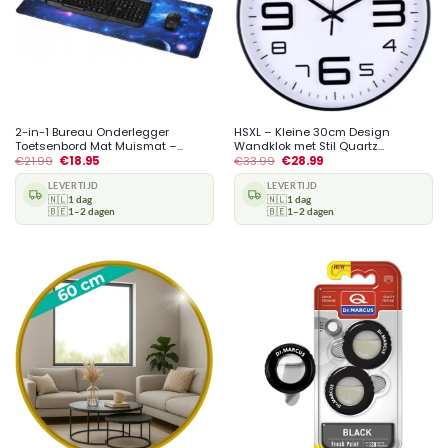
2-in-1 Bureau Onderlegger
HSXL – Kleine 30cm Design
Toetsenbord Mat Muismat –...
Wandklok met Stil Quartz...
€
21.99
€
18.95
€
33.99
€
28.99
LEVERTIJD
LEVERTIJD
🇳🇱
1 dag
🇳🇱
1 dag
🇧🇪
1–2 dagen
🇧🇪
1–2 dagen