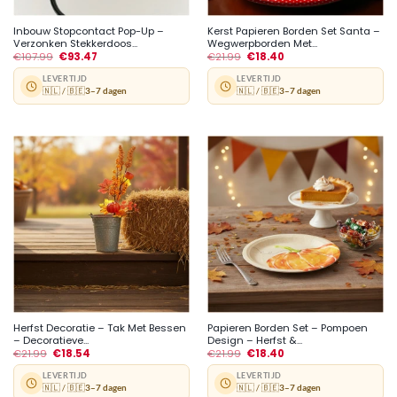
Inbouw Stopcontact Pop-Up –
Kerst Papieren Borden Set Santa –
Verzonken Stekkerdoos...
Wegwerpborden Met...
€
107.99
€
93.47
€
21.99
€
18.40
LEVERTIJD
LEVERTIJD
🇳🇱 / 🇧🇪
3–7 dagen
🇳🇱 / 🇧🇪
3–7 dagen
Herfst Decoratie – Tak Met Bessen
Papieren Borden Set – Pompoen
– Decoratieve...
Design – Herfst &...
€
21.99
€
18.54
€
21.99
€
18.40
LEVERTIJD
LEVERTIJD
🇳🇱 / 🇧🇪
3–7 dagen
🇳🇱 / 🇧🇪
3–7 dagen