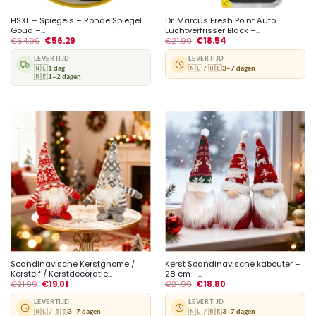
HSXL – Spiegels – Ronde Spiegel
Dr. Marcus Fresh Point Auto
Goud –...
Luchtverfrisser Black –...
€
64.99
€
56.29
€
21.99
€
18.54
LEVERTIJD
LEVERTIJD
🇳🇱
1 dag
🇳🇱 / 🇧🇪
3–7 dagen
🇧🇪
1–2 dagen
Scandinavische Kerstgnome /
Kerst Scandinavische kabouter –
Kerstelf / Kerstdecoratie...
28 cm –...
€
21.99
€
19.01
€
21.99
€
18.80
LEVERTIJD
LEVERTIJD
🇳🇱 / 🇧🇪
3–7 dagen
🇳🇱 / 🇧🇪
3–7 dagen