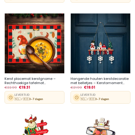
Kerst placemat kerstgnome –
Hangende houten kerstdecoratie
Rechthoekige tafelmat...
met belletjes – Kerstornament...
€
22.99
€
19.31
€
21.99
€
19.01
LEVERTIJD
LEVERTIJD
🇳🇱 / 🇧🇪
3–7 dagen
🇳🇱 / 🇧🇪
3–7 dagen