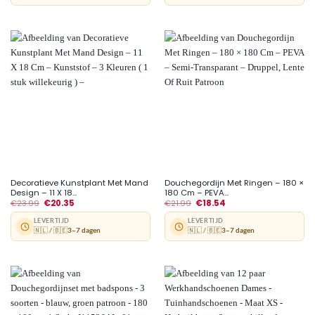
Decoratieve Kunstplant Met Mand
Douchegordijn Met Ringen – 180 ×
Design – 11 X 18...
180 Cm – PEVA...
€
23.99
€
20.35
€
21.99
€
18.54
LEVERTIJD
LEVERTIJD
🇳🇱 / 🇧🇪
3–7 dagen
🇳🇱 / 🇧🇪
3–7 dagen