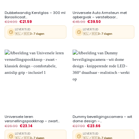
Dubbelwandig Kerstglas – 300 ml
Universele Auto Armsteun met
Borosilicaat...
opbergvak – verstelbaar...
€
24.99
€
21.59
€
45.99
€
39.50
LEVERTIJD
LEVERTIJD
🇳🇱 / 🇧🇪
3–7 dagen
🇳🇱 / 🇧🇪
3–7 dagen
Universele leren
Dummy beveiligingscamera – wit
versnellingspookknop – zwart...
dome design –...
€
26.99
€
23.14
€
27.99
€
23.66
LEVERTIJD
LEVERTIJD
🇳🇱 / 🇧🇪
3–7 dagen
🇳🇱 / 🇧🇪
3–7 dagen