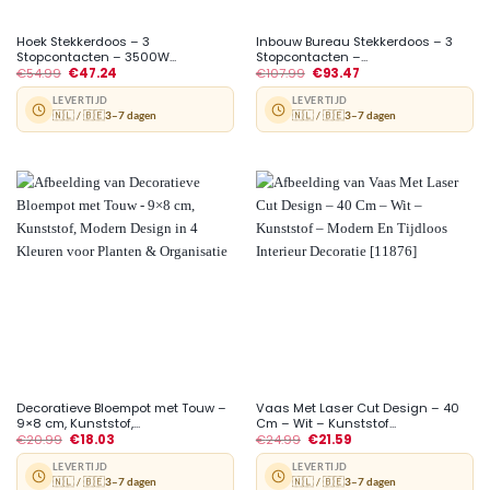
Hoek Stekkerdoos – 3
Inbouw Bureau Stekkerdoos – 3
Stopcontacten – 3500W...
Stopcontacten –...
€
54.99
€
47.24
€
107.99
€
93.47
LEVERTIJD
LEVERTIJD
🇳🇱 / 🇧🇪
3–7 dagen
🇳🇱 / 🇧🇪
3–7 dagen
Decoratieve Bloempot met Touw –
Vaas Met Laser Cut Design – 40
9×8 cm, Kunststof,...
Cm – Wit – Kunststof...
€
20.99
€
18.03
€
24.99
€
21.59
LEVERTIJD
LEVERTIJD
🇳🇱 / 🇧🇪
3–7 dagen
🇳🇱 / 🇧🇪
3–7 dagen