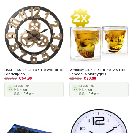
HSXL – 60cm Grote Stille Wandklok
Whiskey Glazen Skull Set 2 Stuks –
Landelijk en...
Schedel Whiskeyglas...
€
63.99
€
54.99
€
24.99
€
20.90
LEVERTIJD
LEVERTIJD
🇳🇱
1 dag
🇳🇱
1 dag
🇧🇪
1–2 dagen
🇧🇪
1–2 dagen