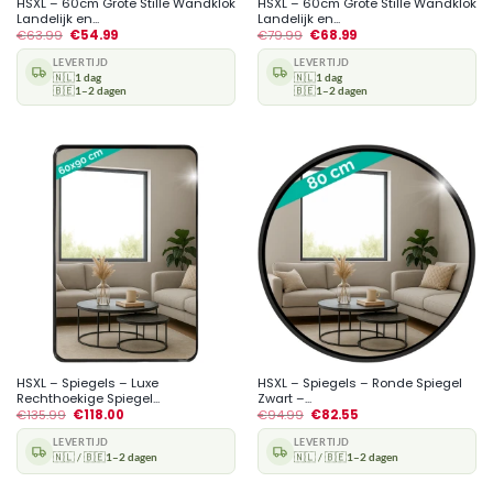
HSXL – 60cm Grote Stille Wandklok
HSXL – 60cm Grote Stille Wandklok
Landelijk en...
Landelijk en...
€
63.99
€
54.99
€
79.99
€
68.99
LEVERTIJD
LEVERTIJD
🇳🇱
1 dag
🇳🇱
1 dag
🇧🇪
1–2 dagen
🇧🇪
1–2 dagen
HSXL – Spiegels – Luxe
HSXL – Spiegels – Ronde Spiegel
Rechthoekige Spiegel...
Zwart –...
€
135.99
€
118.00
€
94.99
€
82.55
LEVERTIJD
LEVERTIJD
🇳🇱 / 🇧🇪
1–2 dagen
🇳🇱 / 🇧🇪
1–2 dagen