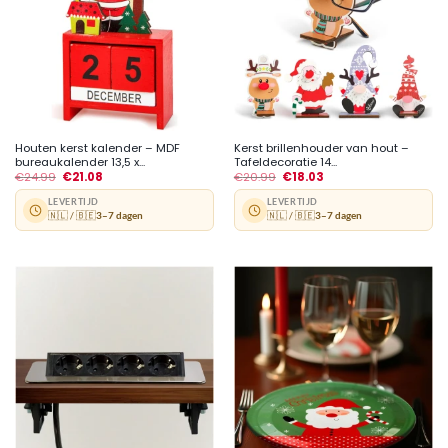
Houten kerst kalender – MDF
Kerst brillenhouder van hout –
bureaukalender 13,5 x...
Tafeldecoratie 14...
€
24.99
€
21.08
€
20.99
€
18.03
LEVERTIJD
LEVERTIJD
🇳🇱 / 🇧🇪
3–7 dagen
🇳🇱 / 🇧🇪
3–7 dagen