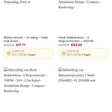
Ballonnenset – 12-delig – Geel
Hoek Stekkerdoos – 3
met Zwart...
Stopcontacten – 3500W...
€
20.99
€
17.77
€
60.99
€
52.40
LEVERTIJD
LEVERTIJD
🇳🇱 / 🇧🇪
3–7 dagen
🇳🇱 / 🇧🇪
3–7 dagen