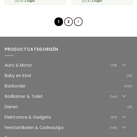
🇧🇪
1–2 dagen
🇧🇪
1–2 dagen
1
2
PRODUCTCATEGORIEËN
Auto & Motor
(718)
Baby en Kind
(35)
Backorder
(4521)
Badkamer & Toilet
(144)
Dieren
(81)
Elektronica & Gadgets
(971)
Feestartikelen & Cadeautips
(745)