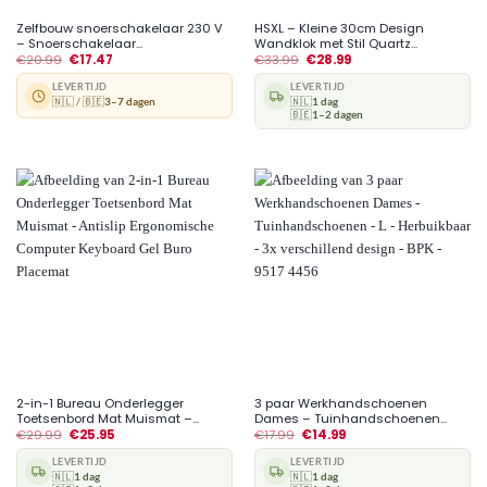
Zelfbouw snoerschakelaar 230 V
HSXL – Kleine 30cm Design
– Snoerschakelaar...
Wandklok met Stil Quartz...
€
20.99
€
17.47
€
33.99
€
28.99
LEVERTIJD
LEVERTIJD
🇳🇱 / 🇧🇪
3–7 dagen
🇳🇱
1 dag
🇧🇪
1–2 dagen
2-in-1 Bureau Onderlegger
3 paar Werkhandschoenen
Toetsenbord Mat Muismat –...
Dames – Tuinhandschoenen...
€
29.99
€
25.95
€
17.99
€
14.99
LEVERTIJD
LEVERTIJD
🇳🇱
1 dag
🇳🇱
1 dag