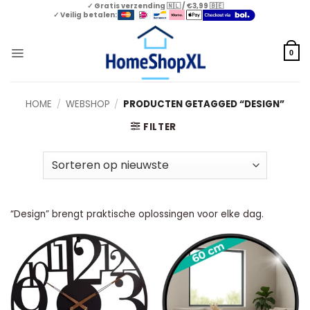
Skip
✓ Gratis verzending 🇳🇱 / €3,99 🇧🇪
✓ Veilig betalen:
to
content
0
HOME
/
WEBSHOP
/
PRODUCTEN GETAGGED “DESIGN”
FILTER
“Design” brengt praktische oplossingen voor elke dag.