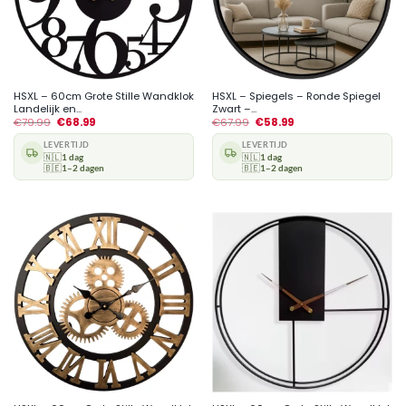
HSXL – 60cm Grote Stille Wandklok
HSXL – Spiegels – Ronde Spiegel
Landelijk en...
Zwart –...
€
79.99
€
68.99
€
67.99
€
58.99
LEVERTIJD
LEVERTIJD
🇳🇱
1 dag
🇳🇱
1 dag
🇧🇪
1–2 dagen
🇧🇪
1–2 dagen