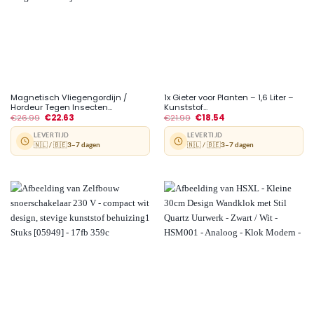
Magnetisch Vliegengordijn /
1x Gieter voor Planten – 1,6 Liter –
Hordeur Tegen Insecten...
Kunststof...
€
26.99
€
22.63
€
21.99
€
18.54
LEVERTIJD
LEVERTIJD
🇳🇱 / 🇧🇪
3–7 dagen
🇳🇱 / 🇧🇪
3–7 dagen