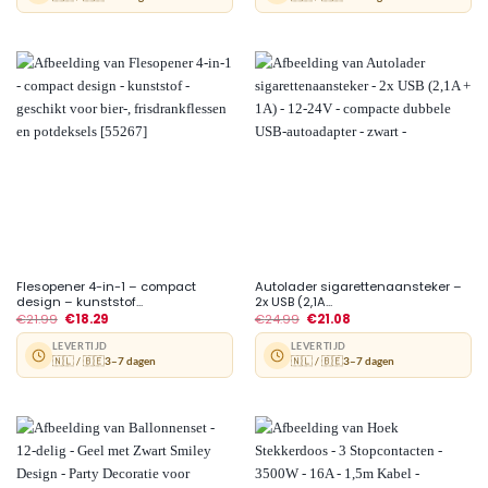
Flesopener 4-in-1 – compact
Autolader sigarettenaansteker –
design – kunststof...
2x USB (2,1A...
€
21.99
€
18.29
€
24.99
€
21.08
LEVERTIJD
LEVERTIJD
🇳🇱 / 🇧🇪
3–7 dagen
🇳🇱 / 🇧🇪
3–7 dagen