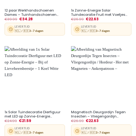
12 paar Werkhandschoenen
1x Zonne-Energie Solar
Dames – Tuinhandschoenen...
Tuindecoratie Fruit met Voetjes...
€
39.99
€
34.28
€
26.99
€
22.63
LEVERTIJD
LEVERTIJD
🇳🇱 / 🇧🇪
3–7 dagen
🇳🇱 / 🇧🇪
3–7 dagen
1x Solar Tuindecoratie Dierfiguur
Magnetisch Deurgordijn Tegen
met LED op Zonne-Energie...
Insecten – Vliegengordijn...
€
24.99
€
21.59
€
26.99
€
22.63
LEVERTIJD
LEVERTIJD
🇳🇱 / 🇧🇪
3–7 dagen
🇳🇱 / 🇧🇪
3–7 dagen