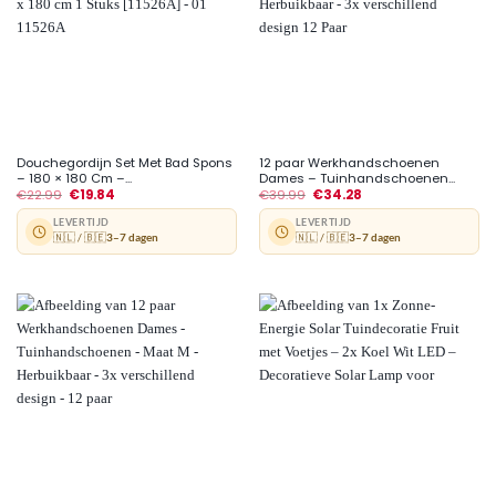
Douchegordijn Set Met Bad Spons
12 paar Werkhandschoenen
– 180 × 180 Cm –...
Dames – Tuinhandschoenen...
€
22.99
€
19.84
€
39.99
€
34.28
LEVERTIJD
LEVERTIJD
🇳🇱 / 🇧🇪
3–7 dagen
🇳🇱 / 🇧🇪
3–7 dagen