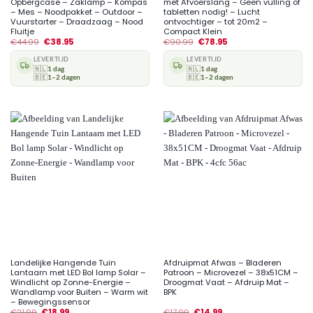
Opbergcase – Zaklamp – Kompas
met Afvoerslang – Geen vulling of
– Mes – Noodpakket – Outdoor –
tabletten nodig! – Lucht
Vuurstarter – Draadzaag – Nood
ontvochtiger – tot 20m2 –
Fluitje
Compact Klein
€
44.99
€
38.95
€
90.99
€
78.95
LEVERTIJD
LEVERTIJD
🇳🇱
1 dag
🇳🇱
1 dag
🇧🇪
1–2 dagen
🇧🇪
1–2 dagen
Landelijke Hangende Tuin
Afdruipmat Afwas – Bladeren
Lantaarn met LED Bol lamp Solar –
Patroon – Microvezel – 38x51CM –
Windlicht op Zonne-Energie –
Droogmat Vaat – Afdruip Mat –
Wandlamp voor Buiten – Warm wit
BPK
– Bewegingssensor
€
21.99
€
18.99
€
17.99
€
14.99