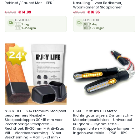
Robinet / Faucet Mat – BPK
Navulling – voor Badkamer,
Woonkamer of Slaapkamer
€
17.99
€
14.99
€
19.99
€
16.95
LEVERTIJD
LEVERTIJD
🇳🇱
1 dag
🇳🇱
1 dag
🇧🇪
1–2 dagen
🇧🇪
1–2 dagen
N’JOY LIFE – 24x Premium Stoelpoot
HSXL – 2 stuks LED Motor
beschermers Flexibel –
Richtingaanwijzers Dynamisch –
Stoelpootdoppen 30×15 mm voor
Motorknipperlichten – Universeel –
Rechthoekige Stoelpoten –
Buigbaar – Dynamische -
Rechthoek 15-30 mm – Anti-Kras
Knipperlichten – Knipperlampen –
Vilt – Vloerbescherming – Vloer
Ingebouwd relais – IP68 – BPK
Bescherming – Van 15-21 mm x