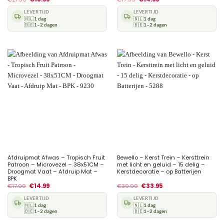
LEVERTIJD
LEVERTIJD
🇳🇱
1 dag
🇳🇱
1 dag
🇧🇪
1–2 dagen
🇧🇪
1–2 dagen
Afdruipmat Afwas – Tropisch Fruit
Bewello – Kerst Trein – Kersttrein
Patroon – Microvezel – 38x51CM –
met licht en geluid – 15 delig –
Droogmat Vaat – Afdruip Mat –
Kerstdecoratie – op Batterijen
BPK
€
17.99
€
14.99
€
39.99
€
33.95
LEVERTIJD
LEVERTIJD
🇳🇱
1 dag
🇳🇱
1 dag
🇧🇪
1–2 dagen
🇧🇪
1–2 dagen