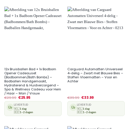
12x Bruisballen Bad + 1x Badbom
Carguard Automatten Universeel
Opener Cadeauset
4-delig – Zwart met Blauwe Bies –
(Badbommen/Bath Bombs) –
Stoffen Vloermatten – Voor en
Badballen Handgemaakt,
Achter
Hydraterend & Huidverzorgend –
Spa & Wellness Cadeau voor Hem
/ Haar – Man / Vrouw
€
29.99
€
25.95
€
39.99
€
33.99
LEVERTIJD
LEVERTIJD
🇳🇱
1 dag
🇳🇱
1 dag
🇧🇪
1–2 dagen
🇧🇪
1–2 dagen