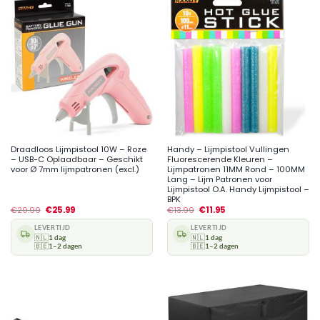
Draadloos Lijmpistool 10W – Roze
Handy – Lijmpistool Vullingen
– USB-C Oplaadbaar – Geschikt
Fluorescerende Kleuren –
voor Ø 7mm lijmpatronen (excl.)
Lijmpatronen 11MM Rond – 100MM
Lang – Lijm Patronen voor
Lijmpistool O.A. Handy Lijmpistool –
BPK
€
29.99
€
25.99
€
13.99
€
11.95
LEVERTIJD
LEVERTIJD
🇳🇱
1 dag
🇳🇱
1 dag
🇧🇪
1–2 dagen
🇧🇪
1–2 dagen