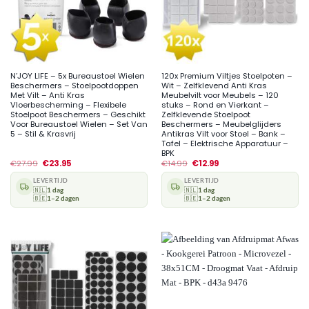
N’JOY LIFE – 5x Bureaustoel Wielen
120x Premium Viltjes Stoelpoten –
Beschermers – Stoelpootdoppen
Wit – Zelfklevend Anti Kras
Met Vilt – Anti Kras
Meubelvilt voor Meubels – 120
Vloerbescherming – Flexibele
stuks – Rond en Vierkant –
Stoelpoot Beschermers – Geschikt
Zelfklevende Stoelpoot
Voor Bureaustoel Wielen – Set Van
Beschermers – Meubelglijders
5 – Stil & Krasvrij
Antikras Vilt voor Stoel – Bank –
Tafel – Elektrische Apparatuur –
BPK
€
27.99
€
23.95
€
14.99
€
12.99
LEVERTIJD
LEVERTIJD
🇳🇱
1 dag
🇳🇱
1 dag
🇧🇪
1–2 dagen
🇧🇪
1–2 dagen