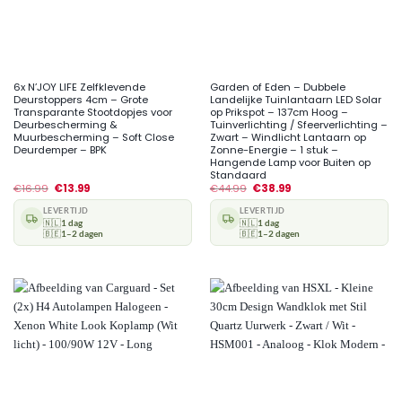
6x N’JOY LIFE Zelfklevende
Garden of Eden – Dubbele
Deurstoppers 4cm – Grote
Landelijke Tuinlantaarn LED Solar
Transparante Stootdopjes voor
op Prikspot – 137cm Hoog –
Deurbescherming &
Tuinverlichting / Sfeerverlichting –
Muurbescherming – Soft Close
Zwart – Windlicht Lantaarn op
Deurdemper – BPK
Zonne-Energie – 1 stuk –
Hangende Lamp voor Buiten op
Standaard
€
16.99
€
13.99
€
44.99
€
38.99
LEVERTIJD
LEVERTIJD
🇳🇱
1 dag
🇳🇱
1 dag
🇧🇪
1–2 dagen
🇧🇪
1–2 dagen