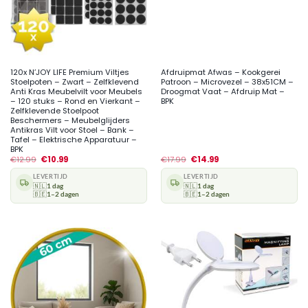
120x N’JOY LIFE Premium Viltjes
Afdruipmat Afwas – Kookgerei
Stoelpoten – Zwart – Zelfklevend
Patroon – Microvezel – 38x51CM –
Anti Kras Meubelvilt voor Meubels
Droogmat Vaat – Afdruip Mat –
– 120 stuks – Rond en Vierkant –
BPK
Zelfklevende Stoelpoot
Beschermers – Meubelglijders
Antikras Vilt voor Stoel – Bank –
Tafel – Elektrische Apparatuur –
BPK
€
12.99
€
10.99
€
17.99
€
14.99
LEVERTIJD
LEVERTIJD
🇳🇱
1 dag
🇳🇱
1 dag
🇧🇪
1–2 dagen
🇧🇪
1–2 dagen