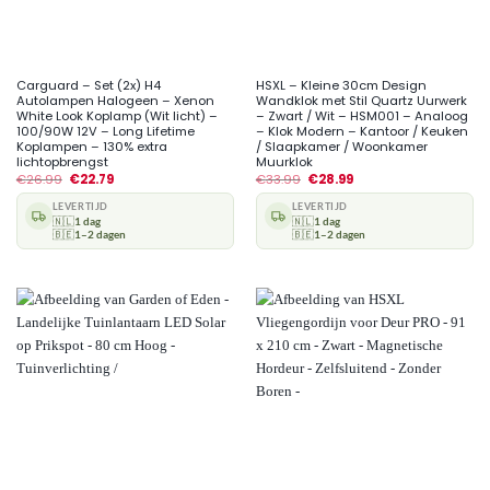
Carguard – Set (2x) H4
HSXL – Kleine 30cm Design
Autolampen Halogeen – Xenon
Wandklok met Stil Quartz Uurwerk
White Look Koplamp (Wit licht) –
– Zwart / Wit – HSM001 – Analoog
100/90W 12V – Long Lifetime
– Klok Modern – Kantoor / Keuken
Koplampen – 130% extra
/ Slaapkamer / Woonkamer
lichtopbrengst
Muurklok
€
26.99
€
22.79
€
33.99
€
28.99
LEVERTIJD
LEVERTIJD
🇳🇱
1 dag
🇳🇱
1 dag
🇧🇪
1–2 dagen
🇧🇪
1–2 dagen