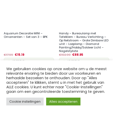
Aquarium Decoratie MINI –
Handy – Bureaulamp met
Ornamenten – Set van 3 – BPK
Tafelklem – Bureau Verlichting –
Op Netstroom – Grote Dimbare LED
unit – Loeplamp – Diamond
Painting/Hobby/Soldeer Licht –
Nagelstyliste
€
17.99
€
15.19
€
102.99
€
88.95
LEVERTIJD
LEVERTIJD
🇳🇱
1 dag
🇳🇱
1 dag
🇧🇪
1–2 dagen
🇧🇪
1–2 dagen
We gebruiken cookies op onze website om u de meest
relevante ervaring te bieden door uw voorkeuren en
herhaalde bezoeken te onthouden. Door op "Alles
accepteren" te klikken, stemt u in met het gebruik van
ALLE cookies. U kunt echter naar "Cookie-instellingen"
gaan om een gecontroleerde toestemming te geven.
Cookie instellingen
Alles accepteren