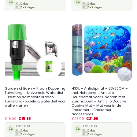
🇳🇱
1 dag
🇳🇱
1 dag
🇧🇪
1–2 dagen
🇧🇪
1–2 dagen
Garden of Eden – Kraan Koppeling
HSXL – Antislipmat – 53x53CM –
Tuinslang – Universele Waterdief
Incl. Netspons – Antislip
– Past op de meeste kranen –
Douchemat voor Kinderen met
Tuinslangkoppeling waterdief voor
Zuignappen – Anti Slip Douche
platte kranen
Cabine Mat – Mat voor in de
Badkamer – Badkamer
accessoires
€
18.99
€
15.95
€
25.99
€
21.99
LEVERTIJD
LEVERTIJD
🇳🇱
1 dag
🇳🇱
1 dag
🇧🇪
1–2 dagen
🇧🇪
1–2 dagen