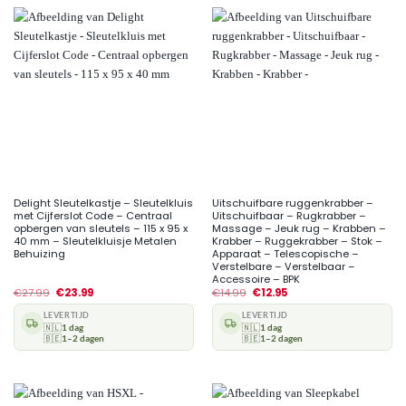
Delight Sleutelkastje – Sleutelkluis
Uitschuifbare ruggenkrabber –
met Cijferslot Code – Centraal
Uitschuifbaar – Rugkrabber –
opbergen van sleutels – 115 x 95 x
Massage – Jeuk rug – Krabben –
40 mm – Sleutelkluisje Metalen
Krabber – Ruggekrabber – Stok –
Behuizing
Apparaat – Telescopische –
Verstelbare – Verstelbaar –
Accessoire – BPK
€
27.99
€
23.99
€
14.99
€
12.95
LEVERTIJD
LEVERTIJD
🇳🇱
1 dag
🇳🇱
1 dag
🇧🇪
1–2 dagen
🇧🇪
1–2 dagen