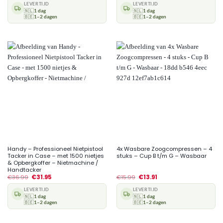
LEVERTIJD
LEVERTIJD
🇳🇱
1 dag
🇳🇱
1 dag
🇧🇪
1–2 dagen
🇧🇪
1–2 dagen
Handy – Professioneel Nietpistool
4x Wasbare Zoogcompressen – 4
Tacker in Case – met 1500 nietjes
stuks – Cup B t/m G – Wasbaar
& Opbergkoffer – Nietmachine /
Handtacker
€
36.99
€
31.95
€
15.99
€
13.91
LEVERTIJD
LEVERTIJD
🇳🇱
1 dag
🇳🇱
1 dag
🇧🇪
1–2 dagen
🇧🇪
1–2 dagen