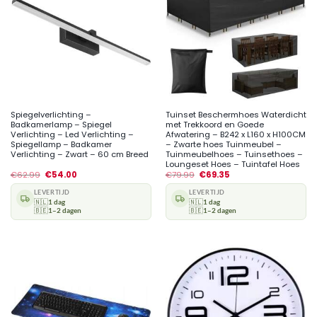
Spiegelverlichting –
Tuinset Beschermhoes Waterdicht
Badkamerlamp – Spiegel
met Trekkoord en Goede
Verlichting – Led Verlichting –
Afwatering – B242 x L160 x H100CM
Spiegellamp – Badkamer
– Zwarte hoes Tuinmeubel –
Verlichting – Zwart – 60 cm Breed
Tuinmeubelhoes – Tuinsethoes –
Loungeset Hoes – Tuintafel Hoes
€
62.99
€
54.00
€
79.99
€
69.35
LEVERTIJD
LEVERTIJD
🇳🇱
1 dag
🇳🇱
1 dag
🇧🇪
1–2 dagen
🇧🇪
1–2 dagen