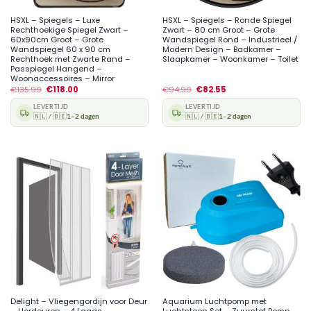
HSXL – Spiegels – Luxe
HSXL – Spiegels – Ronde Spiegel
Rechthoekige Spiegel Zwart –
Zwart – 80 cm Groot – Grote
60x90cm Groot – Grote
Wandspiegel Rond – Industrieel /
Wandspiegel 60 x 90 cm
Modern Design – Badkamer –
Rechthoek met Zwarte Rand –
Slaapkamer – Woonkamer – Toilet
Passpiegel Hangend –
Woonaccessoires – Mirror
€
135.99
€
118.00
€
94.99
€
82.55
LEVERTIJD
LEVERTIJD
🇳🇱 / 🇧🇪
1–2 dagen
🇳🇱 / 🇧🇪
1–2 dagen
Delight – Vliegengordijn voor Deur
Aquarium Luchtpomp met