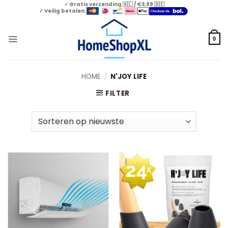
Skip
✓ Gratis verzending 🇳🇱 / €3,99 🇧🇪
✓ Veilig betalen:
to
content
0
HOME
/
N'JOY LIFE
FILTER