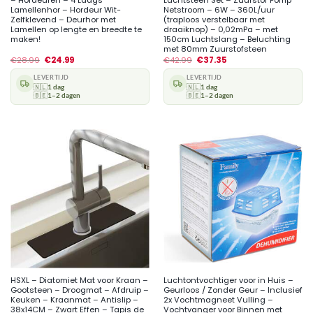
– Hordeuren – 4 Laags
Luchtsteen Set – Zuurstof Pomp
Lamellenhor – Hordeur Wit-
Netstroom – 6W – 360L/uur
Zelfklevend – Deurhor met
(traploos verstelbaar met
Lamellen op lengte en breedte te
draaiknop) – 0,02mPa – met
maken!
150cm Luchtslang – Beluchting
met 80mm Zuurstofsteen
€
28.99
€
24.99
€
42.99
€
37.35
LEVERTIJD
LEVERTIJD
🇳🇱
1 dag
🇳🇱
1 dag
🇧🇪
1–2 dagen
🇧🇪
1–2 dagen
HSXL – Diatomiet Mat voor Kraan –
Luchtontvochtiger voor in Huis –
Gootsteen – Droogmat – Afdruip –
Geurloos / Zonder Geur – Inclusief
Keuken – Kraanmat – Antislip –
2x Vochtmagneet Vulling –
38x14CM – Zwart Effen – Tapis de
Vochtvanger voor Binnen met