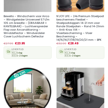
Bewello – Windscherm voor Airco
N’JOY LIFE – 24x Premium Stoelpoot
– Windgeleider Universeel 57 t/m
beschermers Flexibel –
105 cm breedte – (DRAAIBAAR +
Stoelpootdoppen 14-21 mm voor
KANTELBAAR) – Luchtverspreider
Ronde Stoelpoten – Rond 14-21mm
Flap voor Airconditioning –
– Anti-Kras Vilt –
Winddeflector – Windverdeler
Vloerbescherming – Vloer
Cover Luchtscherm Deflector
Bescherming –
14/15/16/17/18/19/20/21 mm – BPK
€
27.99
€
23.95
€
32.99
€
28.49
LEVERTIJD
LEVERTIJD
🇳🇱
1 dag
🇳🇱
1 dag
🇧🇪
1–2 dagen
🇧🇪
1–2 dagen