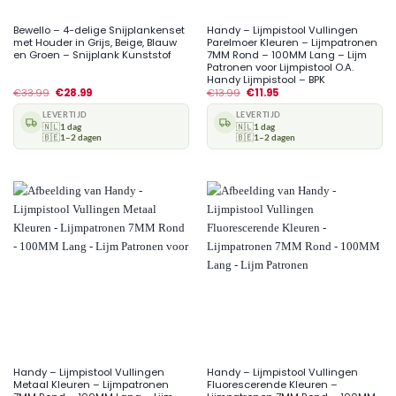
Bewello – 4-delige Snijplankenset
Handy – Lijmpistool Vullingen
met Houder in Grijs, Beige, Blauw
Parelmoer Kleuren – Lijmpatronen
en Groen – Snijplank Kunststof
7MM Rond – 100MM Lang – Lijm
Patronen voor Lijmpistool O.A.
Handy Lijmpistool – BPK
€
33.99
€
28.99
€
13.99
€
11.95
LEVERTIJD
LEVERTIJD
🇳🇱
1 dag
🇳🇱
1 dag
🇧🇪
1–2 dagen
🇧🇪
1–2 dagen
Handy – Lijmpistool Vullingen
Handy – Lijmpistool Vullingen
Metaal Kleuren – Lijmpatronen
Fluorescerende Kleuren –