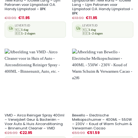
7MM Rond – 100MM Lang – Lijm
Lijmpatronen 7MM Rond – 100MM
Patronen voor Lijmpistool O.A.
Lang – Lijm Patronen voor
Handy Lijmpistool – BPK
Lijmpistool O.A. Handy Lijmpistool –
BPK
€
13.99
€
11.95
€
13.99
€
11.95
LEVERTIJD
LEVERTIJD
🇳🇱
1 dag
🇳🇱
1 dag
🇧🇪
1–2 dagen
🇧🇪
1–2 dagen
VMD – Airco Reiniger Spray 400ml
Bewello – Electrische
– Verwijdert Geur & Bacteriën –
Melkopschuimer – 400ML – 550W
Voor Auto & Huis Airconditioning
– 230V – Koud of Warm Schuim &
– Binnenunit Cleaner – VMD
Verwarmen Cacao
€
26.99
€
22.95
€
59.99
€
51.59