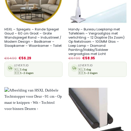
HSXL – Spiegels – Ronde Spiegel
Handy – Bureau Loeplamp met
Goud – 60 cm Groot – Grote
Tafelklem – Vergrootglas met
Wandspiegel Rond – Industrieel /
verlichting – 12 Dioptrie (5x Zoom)
Modern Design – Badkamer –
Op Netstroom – 100MM Glas –
Slaapkamer – Woonkamer – Toilet
Loep Lamp – Diamond
Painting/Hobby/Soldeer
vergrootglas met Licht
€
64.99
€
56.29
€
67.99
€
58.95
LEVERTIJD
LEVERTIJD
🇳🇱
1 dag
🇳🇱
1 dag
🇧🇪
1–2 dagen
🇧🇪
1–2 dagen