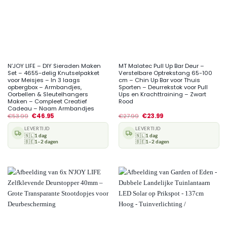
N’JOY LIFE – DIY Sieraden Maken
MT Malatec Pull Up Bar Deur –
Set – 4655-delig Knutselpakket
Verstelbare Optrekstang 65-100
voor Meisjes – In 3 laags
cm – Chin Up Bar voor Thuis
opbergbox – Armbandjes,
Sporten – Deurrekstok voor Pull
Oorbellen & Sleutelhangers
Ups en Krachttraining – Zwart
Maken – Compleet Creatief
Rood
Cadeau – Naam Armbandjes
€
53.99
€
46.95
€
27.99
€
23.99
LEVERTIJD
LEVERTIJD
🇳🇱
1 dag
🇳🇱
1 dag
🇧🇪
1–2 dagen
🇧🇪
1–2 dagen