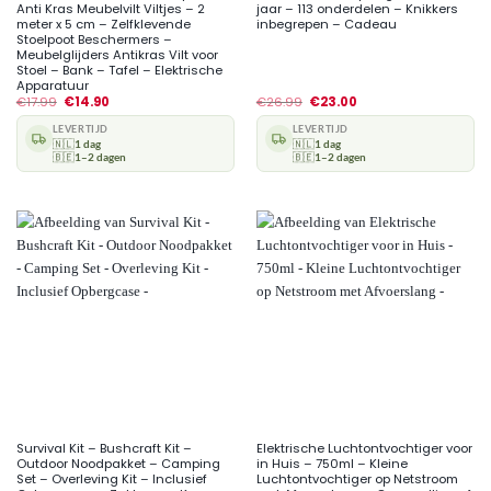
Anti Kras Meubelvilt Viltjes – 2
jaar – 113 onderdelen – Knikkers
meter x 5 cm – Zelfklevende
inbegrepen – Cadeau
Stoelpoot Beschermers –
Meubelglijders Antikras Vilt voor
Stoel – Bank – Tafel – Elektrische
Apparatuur
€
17.99
€
14.90
€
26.99
€
23.00
LEVERTIJD
LEVERTIJD
🇳🇱
1 dag
🇳🇱
1 dag
🇧🇪
1–2 dagen
🇧🇪
1–2 dagen
Survival Kit – Bushcraft Kit –
Elektrische Luchtontvochtiger voor
Outdoor Noodpakket – Camping
in Huis – 750ml – Kleine
Set – Overleving Kit – Inclusief
Luchtontvochtiger op Netstroom