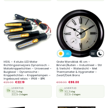
HSXL – 4 stuks LED Motor
Grote Wandklok 45 cm –
Richtingaanwijzers Dynamisch –
Binnen/Buiten – Industrieel – Stil
Motorknipperlichten – Universeel –
& Verlicht – Waterdicht – Met
Buigbaar – Dynamische -
Thermometer & Hygrometer –
Knipperlichten – Knipperlampen –
Zwart/Dark Brons
Ingebouwd relais – IP68 – BPK
€
25.99
€
22.19
€
98.99
€
86.00
LEVERTIJD
LEVERTIJD
🇳🇱
1 dag
🇳🇱
1 dag
🇧🇪
1–2 dagen
🇧🇪
1–2 dagen