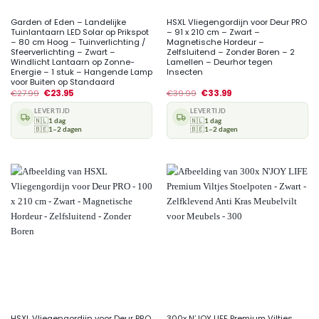
Garden of Eden – Landelijke
HSXL Vliegengordijn voor Deur PRO
Tuinlantaarn LED Solar op Prikspot
– 91 x 210 cm – Zwart –
– 80 cm Hoog – Tuinverlichting /
Magnetische Hordeur –
Sfeerverlichting – Zwart –
Zelfsluitend – Zonder Boren – 2
Windlicht Lantaarn op Zonne-
Lamellen – Deurhor tegen
Energie – 1 stuk – Hangende Lamp
Insecten
voor Buiten op Standaard
€
27.99
€
23.95
€
39.99
€
33.99
LEVERTIJD
LEVERTIJD
🇳🇱
1 dag
🇳🇱
1 dag
🇧🇪
1–2 dagen
🇧🇪
1–2 dagen
HSXL Vliegengordijn voor Deur PRO
300x N’JOY LIFE Premium Viltjes