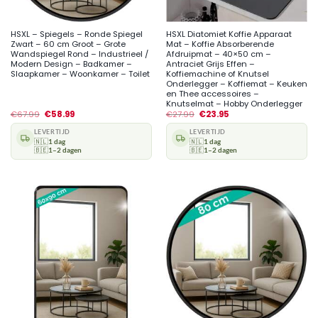
HSXL – Spiegels – Ronde Spiegel
HSXL Diatomiet Koffie Apparaat
Zwart – 60 cm Groot – Grote
Mat – Koffie Absorberende
Wandspiegel Rond – Industrieel /
Afdruipmat – 40×50 cm –
Modern Design – Badkamer –
Antraciet Grijs Effen –
Slaapkamer – Woonkamer – Toilet
Koffiemachine of Knutsel
Onderlegger – Koffiemat – Keuken
en Thee accessoires –
Knutselmat – Hobby Onderlegger
€
67.99
€
58.99
€
27.99
€
23.95
LEVERTIJD
LEVERTIJD
🇳🇱
1 dag
🇳🇱
1 dag
🇧🇪
1–2 dagen
🇧🇪
1–2 dagen