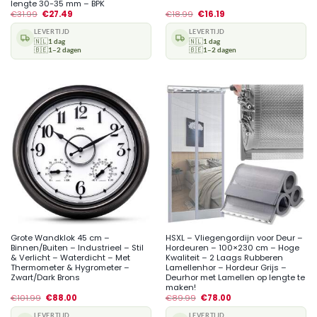
lengte 30-35 mm – BPK
€
31.99
€
27.49
€
18.99
€
16.19
LEVERTIJD
LEVERTIJD
🇳🇱
1 dag
🇳🇱
1 dag
🇧🇪
1–2 dagen
🇧🇪
1–2 dagen
Grote Wandklok 45 cm –
HSXL – Vliegengordijn voor Deur –
Binnen/Buiten – Industrieel – Stil
Hordeuren – 100×230 cm – Hoge
& Verlicht – Waterdicht – Met
Kwaliteit – 2 Laags Rubberen
Thermometer & Hygrometer –
Lamellenhor – Hordeur Grijs –
Zwart/Dark Brons
Deurhor met Lamellen op lengte te
maken!
€
101.99
€
88.00
€
89.99
€
78.00
LEVERTIJD
LEVERTIJD