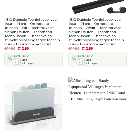
HSXL Dubbele Tochtstopper voor
HSXL Dubbele Tochtstopper voor
Deur – 91 cm – Op maat te
Deur – 91 cm – Op maat te
knippen – Wit – Tochtrol voor
knippen – Zwart – Tochtrol voor
binnen Deuren – Tochthond –
binnen Deuren – Tochthond –
Tochtkussen – Effectieve en
Tochtkussen – Effectieve en
stijlvolle oplossing tegen tocht in
stijlvolle oplossing tegen tocht in
huis – Duurzaam materiaal
huis – Duurzaam materiaal
€
14.99
€
12.95
€
14.99
€
12.95
LEVERTIJD
LEVERTIJD
🇳🇱
1 dag
🇳🇱
1 dag
🇧🇪
1–2 dagen
🇧🇪
1–2 dagen