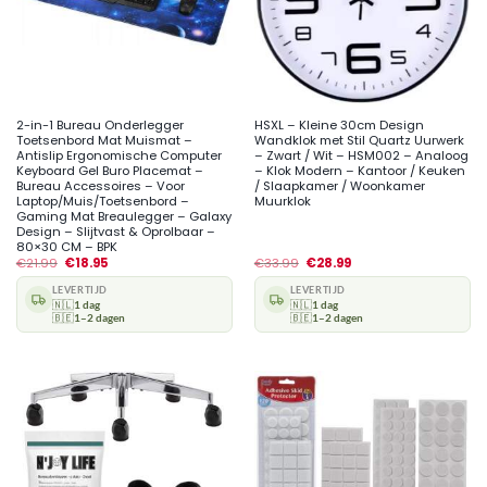
2-in-1 Bureau Onderlegger
HSXL – Kleine 30cm Design
Toetsenbord Mat Muismat –
Wandklok met Stil Quartz Uurwerk
Antislip Ergonomische Computer
– Zwart / Wit – HSM002 – Analoog
Keyboard Gel Buro Placemat –
– Klok Modern – Kantoor / Keuken
Bureau Accessoires – Voor
/ Slaapkamer / Woonkamer
Laptop/Muis/Toetsenbord –
Muurklok
Gaming Mat Breaulegger – Galaxy
Design – Slijtvast & Oprolbaar –
80×30 CM – BPK
€
21.99
€
18.95
€
33.99
€
28.99
LEVERTIJD
LEVERTIJD
🇳🇱
1 dag
🇳🇱
1 dag
🇧🇪
1–2 dagen
🇧🇪
1–2 dagen