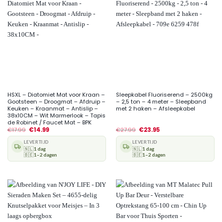
HSXL – Diatomiet Mat voor Kraan –
Sleepkabel Fluoriserend – 2500kg
Gootsteen – Droogmat – Afdruip –
– 2,5 ton – 4 meter – Sleepband
Keuken – Kraanmat – Antislip –
met 2 haken – Afsleepkabel
38x10CM – Wit Marmerlook – Tapis
de Robinet / Faucet Mat – BPK
€
17.99
€
14.99
€
27.99
€
23.95
LEVERTIJD
LEVERTIJD
🇳🇱
1 dag
🇳🇱
1 dag
🇧🇪
1–2 dagen
🇧🇪
1–2 dagen