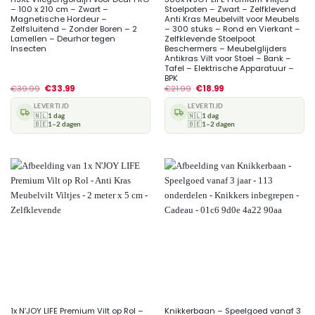
– 100 x 210 cm – Zwart –
Stoelpoten – Zwart – Zelfklevend
Magnetische Hordeur –
Anti Kras Meubelvilt voor Meubels
Zelfsluitend – Zonder Boren – 2
– 300 stuks – Rond en Vierkant –
Lamellen – Deurhor tegen
Zelfklevende Stoelpoot
Insecten
Beschermers – Meubelglijders
Antikras Vilt voor Stoel – Bank –
Tafel – Elektrische Apparatuur –
BPK
€
39.99
€
33.99
€
21.99
€
18.99
LEVERTIJD
LEVERTIJD
🇳🇱
1 dag
🇳🇱
1 dag
🇧🇪
1–2 dagen
🇧🇪
1–2 dagen
1x N’JOY LIFE Premium Vilt op Rol –
Knikkerbaan – Speelgoed vanaf 3