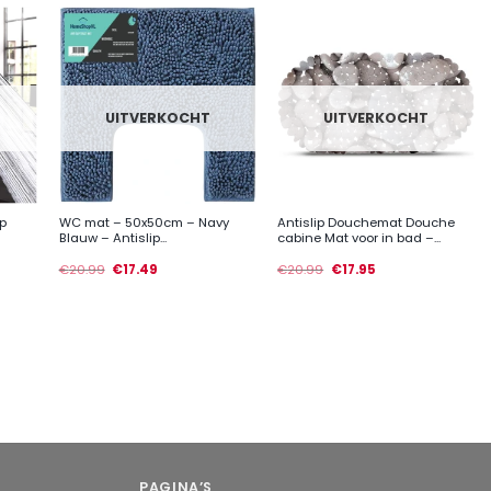
UITVERKOCHT
UITVERKOCHT
+
+
p
WC mat – 50x50cm – Navy
Antislip Douchemat Douche
Blauw – Antislip...
cabine Mat voor in bad –...
€
20.99
€
17.49
€
20.99
€
17.95
PAGINA’S