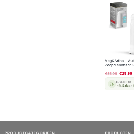
+
Vog&Arths – Au
Zeepdispenser Se
€
33.99
€
28.99
LEVERTIJD
🇳🇱
1 dag

•
PRODUCTCATEGORIEËN
PRODUCTEN