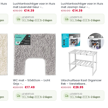
 Huis
Luchtontvochtiger voor in Huis
Luchtontvochtiger voor in Huis
met Lavendel Geur –...
met Jasmijn Geur –...
€
16.99
€
14.39
€
16.99
€
14.39
LEVERTIJD
LEVERTIJD
gen
🇳🇱
1 dag
🇧🇪
1–2 dagen
🇳🇱
1 dag
🇧🇪
1–2 dagen
•
•
+
+
WC mat – 50x50cm – Licht
Uitschuifbaar Kast Organizer
Grijs –...
Rek – Verstelbare...
€
20.99
€
17.49
€
30.99
€
26.95
LEVERTIJD
LEVERTIJD
gen
🇳🇱
1 dag
🇧🇪
1–2 dagen
🇳🇱
1 dag
🇧🇪
1–2 dagen
•
•