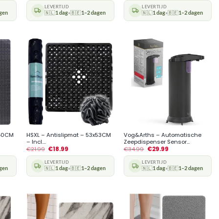
LEVERTIJD
LEVERTIJD
gen
🇳🇱
1 dag
🇧🇪
1–2 dagen
🇳🇱
1 dag
🇧🇪
1–2 dagen
•
•
+
+
x40CM
HSXL – Antislipmat – 53x53CM
Vog&Arths – Automatische
– Incl....
Zeepdispenser Sensor...
€
21.99
€
18.99
€
34.99
€
29.99
LEVERTIJD
LEVERTIJD
gen
🇳🇱
1 dag
🇧🇪
1–2 dagen
🇳🇱
1 dag
🇧🇪
1–2 dagen
•
•