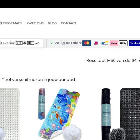
ELINFORMATIE
OVER ONS
BLOG
CONTACT
✓
Veilig betalen:
Levering:
🇳🇱 di
/
🇧🇪 wo
Resultaat 1–50 van de 94 
” het verschil maken in jouw aanbod.
+
+