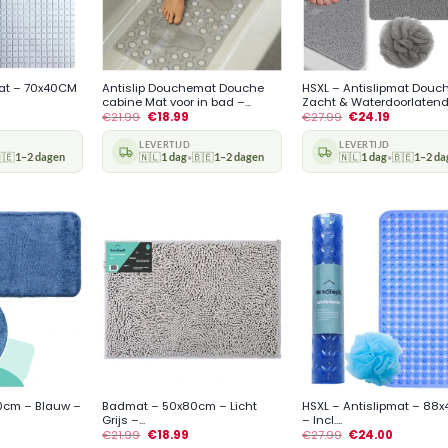
+
+
mat – 70x40CM
Antislip Douchemat Douche
HSXL – Antislipmat Douc
cabine Mat voor in bad –...
Zacht & Waterdoorlatend.
€
21.99
€
18.99
€
27.99
€
24.19
LEVERTIJD
LEVERTIJD
🇪
1–2 dagen
🇳🇱
1 dag
🇧🇪
1–2 dagen
🇳🇱
1 dag
🇧🇪
1–2 da
•
•
+
+
0cm – Blauw –
Badmat – 50x80cm – Licht
HSXL – Antislipmat – 88
Grijs –...
– Incl....
€
21.99
€
18.99
€
27.99
€
24.00