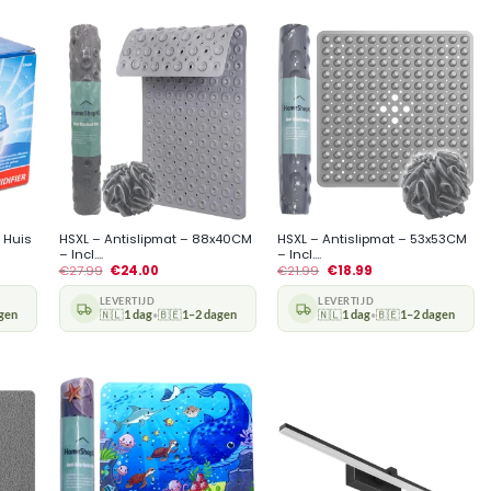
+
+
 Huis
HSXL – Antislipmat – 88x40CM
HSXL – Antislipmat – 53x53CM
– Incl....
– Incl....
€
27.99
€
24.00
€
21.99
€
18.99
LEVERTIJD
LEVERTIJD
gen
🇳🇱
1 dag
🇧🇪
1–2 dagen
🇳🇱
1 dag
🇧🇪
1–2 dagen
•
•