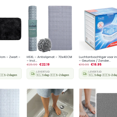
+
+
0cm – Zwart –
HSXL – Antislipmat – 70x40CM
Luchtontvochtiger voor in
– Incl....
– Geurloos / Zonder...
€
25.99
€
22.19
€
19.99
€
16.95
LEVERTIJD
LEVERTIJD
🇪
1–2 dagen
🇳🇱
1 dag
🇧🇪
1–2 dagen
🇳🇱
1 dag
🇧🇪
1–2 da
•
•