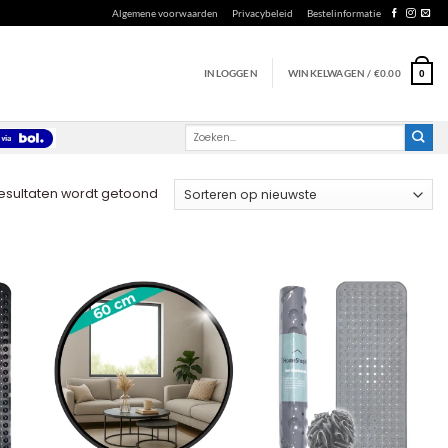
Algemene voorwaarden
Privacybeleid
Bestelinformatie
INLOGGEN
WINKELWAGEN /
€
0.00
0
Zoeken
naar:
Gesorteerd
resultaten wordt getoond
op
nieuwste
+
+