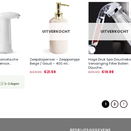
UITVERKOCHT
UITVERKOCHT
+
+
tomatische
Zeepdispenser – Zeeppompje
Hoge Druk Spa Doucheko
nsor...
Beige / Goud – 400 ml...
Vervanging Filter Ballen
Douche...
€
24.99
€
21.59
€
19.99
€
16.99
🇪
1–2 dagen
1
2
BEDRIJFSGEGEVENS