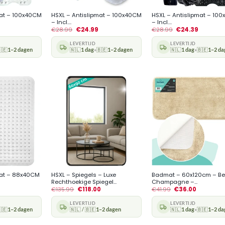
mat – 100x40CM
HSXL – Antislipmat – 100x40CM
HSXL – Antislipmat – 10
– Incl....
– Incl....
€
28.99
€
24.99
€
28.99
€
24.39
LEVERTIJD
LEVERTIJD
🇪
1–2 dagen
🇳🇱
1 dag
🇧🇪
1–2 dagen
🇳🇱
1 dag
🇧🇪
1–2 da
•
•
+
+
mat – 88x40CM
HSXL – Spiegels – Luxe
Badmat – 60x120cm – Be
Rechthoekige Spiegel...
Champagne –...
€
135.99
€
118.00
€
41.99
€
36.00
LEVERTIJD
LEVERTIJD
🇪
1–2 dagen
🇳🇱 / 🇧🇪
1–2 dagen
🇳🇱
1 dag
🇧🇪
1–2 da
•