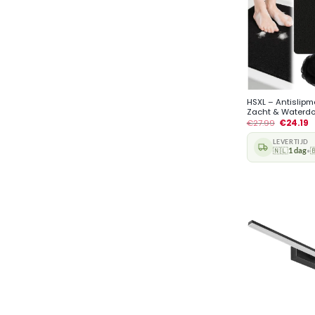
+
HSXL – Antislip
Zacht & Waterdoo
€
27.99
€
24.19
LEVERTIJD
🇳🇱
1 dag

•
+