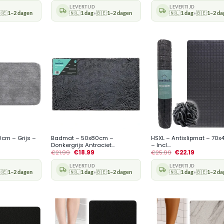
LEVERTIJD
LEVERTIJD
🇪
1–2 dagen
🇳🇱
1 dag
🇧🇪
1–2 dagen
🇳🇱
1 dag
🇧🇪
1–2 da
•
•
+
+
cm – Grijs –
Badmat – 50x80cm –
HSXL – Antislipmat – 70
Donkergrijs Antraciet...
– Incl....
€
21.99
€
18.99
€
25.99
€
22.19
LEVERTIJD
LEVERTIJD
🇪
1–2 dagen
🇳🇱
1 dag
🇧🇪
1–2 dagen
🇳🇱
1 dag
🇧🇪
1–2 da
•
•