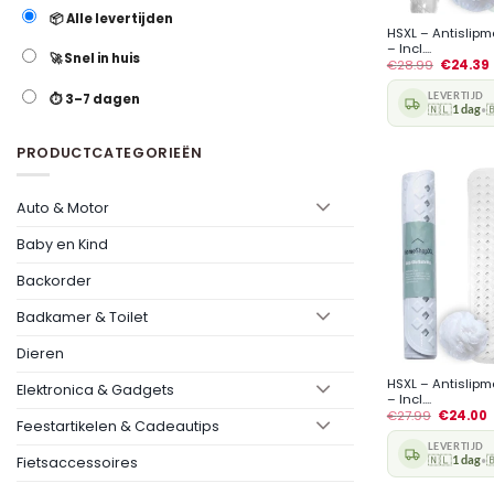
📦 Alle levertijden
HSXL – Antislip
– Incl....
🚀 Snel in huis
€
28.99
€
24.39
LEVERTIJD
⏱️ 3–7 dagen
🇳🇱
1 dag

•
PRODUCTCATEGORIEËN
Auto & Motor
Baby en Kind
Backorder
Badkamer & Toilet
+
Dieren
HSXL – Antislip
Elektronica & Gadgets
– Incl....
€
27.99
€
24.00
Feestartikelen & Cadeautips
LEVERTIJD
Fietsaccessoires
🇳🇱
1 dag

•