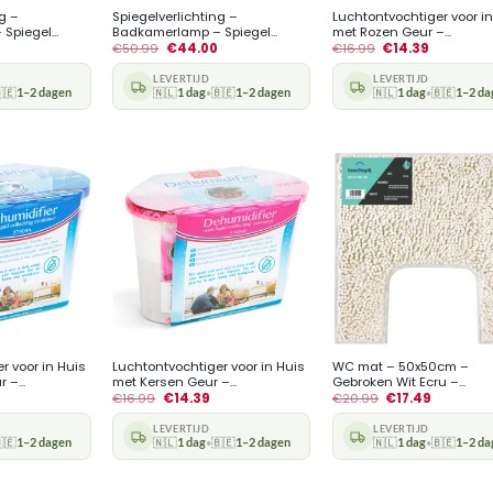
g –
Spiegelverlichting –
Luchtontvochtiger voor in
piegel...
Badkamerlamp – Spiegel...
met Rozen Geur –...
€
50.99
€
44.00
€
16.99
€
14.39
LEVERTIJD
LEVERTIJD
🇪
1–2 dagen
🇳🇱
1 dag
🇧🇪
1–2 dagen
🇳🇱
1 dag
🇧🇪
1–2 da
•
•
+
+
r voor in Huis
Luchtontvochtiger voor in Huis
WC mat – 50x50cm –
–...
met Kersen Geur –...
Gebroken Wit Ecru –...
€
16.99
€
14.39
€
20.99
€
17.49
LEVERTIJD
LEVERTIJD
🇪
1–2 dagen
🇳🇱
1 dag
🇧🇪
1–2 dagen
🇳🇱
1 dag
🇧🇪
1–2 da
•
•