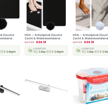
+
+
mat Douche
HSXL – Antislipmat Douche
HSXL – Antislipmat Douc
rlatend...
Zacht & Waterdoorlatend...
Zacht & Waterdoorlatend.
€
27.99
€
24.19
€
27.99
€
24.19
LEVERTIJD
LEVERTIJD
🇪
1–2 dagen
🇳🇱
1 dag
🇧🇪
1–2 dagen
🇳🇱
1 dag
🇧🇪
1–2 da
•
•
+
+