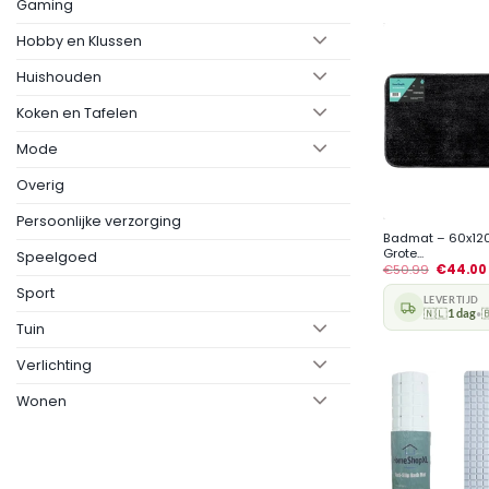
Gaming
Hobby en Klussen
Huishouden
Koken en Tafelen
Mode
Overig
+
Persoonlijke verzorging
Badmat – 60x12
Grote...
Speelgoed
€
50.99
€
44.00
Sport
LEVERTIJD
🇳🇱
1 dag

•
Tuin
Verlichting
Wonen