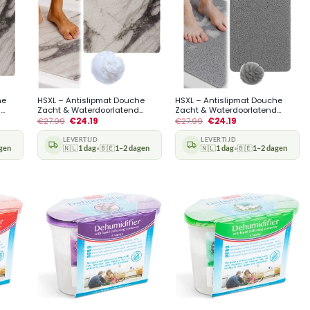
+
+
he
HSXL – Antislipmat Douche
HSXL – Antislipmat Douche
..
Zacht & Waterdoorlatend...
Zacht & Waterdoorlatend...
€
27.99
€
24.19
€
27.99
€
24.19
LEVERTIJD
LEVERTIJD
gen
🇳🇱
1 dag
🇧🇪
1–2 dagen
🇳🇱
1 dag
🇧🇪
1–2 dagen
•
•
+
+