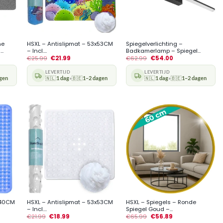
+
+
he
HSXL – Antislipmat – 53x53CM
Spiegelverlichting –
..
– Incl....
Badkamerlamp – Spiegel...
€
25.99
€
21.99
€
62.99
€
54.00
LEVERTIJD
LEVERTIJD
gen
🇳🇱
1 dag
🇧🇪
1–2 dagen
🇳🇱
1 dag
🇧🇪
1–2 dagen
•
•
+
+
x40CM
HSXL – Antislipmat – 53x53CM
HSXL – Spiegels – Ronde
– Incl....
Spiegel Goud –...
€
21.99
€
18.99
€
65.99
€
56.89