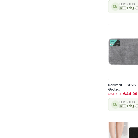
LEVERTIJD
🇳🇱
1 dag

•
+
Badmat – 60x120
Grote...
€
50.99
€
44.00
LEVERTIJD
🇳🇱
1 dag

•