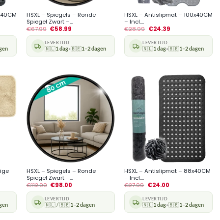
0x40CM
HSXL – Spiegels – Ronde
HSXL – Antislipmat – 100x40CM
Spiegel Zwart –...
– Incl....
€
67.99
€
58.99
€
28.99
€
24.39
LEVERTIJD
LEVERTIJD
gen
🇳🇱
1 dag
🇧🇪
1–2 dagen
🇳🇱
1 dag
🇧🇪
1–2 dagen
•
•
+
+
ige
HSXL – Spiegels – Ronde
HSXL – Antislipmat – 88x40CM
Spiegel Zwart –...
– Incl....
€
112.99
€
98.00
€
27.99
€
24.00
LEVERTIJD
LEVERTIJD
gen
🇳🇱 / 🇧🇪
1–2 dagen
🇳🇱
1 dag
🇧🇪
1–2 dagen
•