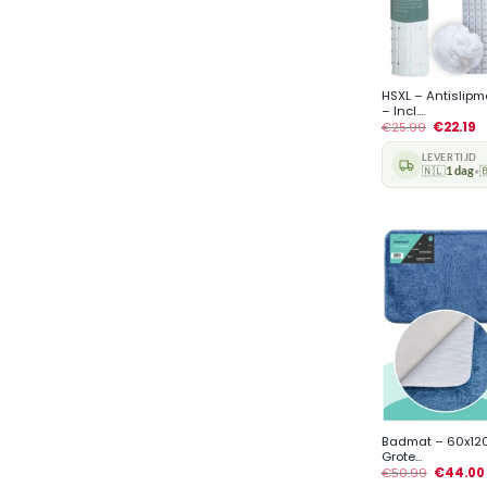
+
HSXL – Antislip
– Incl....
€
25.99
€
22.19
LEVERTIJD
🇳🇱
1 dag

•
+
Badmat – 60x12
Grote...
€
50.99
€
44.00